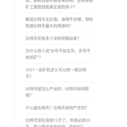
高，那些钱是从哪里来的啊，还有那些
矿工提现到底真正提到多少？
都说比特币无价值，涨得不合理；但你
知道比特币最大的用途吗？
比特币还有多少没有挖掘出来？
为什么有人说“炒币不如屯币，买币不
如挖矿”？
2021一台矿机多久可以挖一枚比特
币？
比特币是怎么产出的，比特币如何获
得？
什么是比特币？比特币如何产生的？
比特币现在涨到12万了，年底必到20
万，最少稳定半年时间，你信吗？