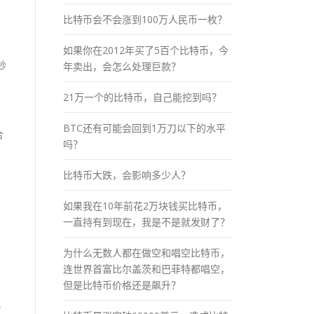
比特币会不会涨到100万人民币一枚？
如果你在2012年买了5百个比特币，今
钞
年卖出，会怎么处理巨款？
21万一个的比特币，自己能挖到吗？
BTC还有可能会回到1万刀以下的水平
合
吗？
比特币大跌，会影响多少人？
如果我在10年前花2万块钱买比特币，
一直持有到现在，我是不是就发财了？
为什么无数人都在做空和唱空比特币，
连世界首富比尔盖茨和巴菲特都唱空，
但是比特币价格还是飙升？
几