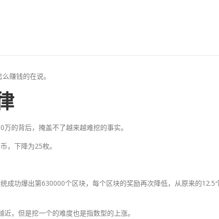
怎么赚钱的在说。
律
00万的背后，掩盖不了越来越难挖的事实。
特币，下降为25枚。
系统成功爆出第630000个区块，每个区块的奖励再次降低，从原来的12.5
来越近，但是挖一个的难度也是指数型的上涨。