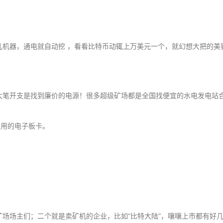
儿机器，通电就自动挖 ，看看比特币动辄上万美元一个，就幻想大把的美
大笔开支是找到廉价的电源！很多超级矿场都是全国找便宜的水电发电站
没用的电子板卡。
场场主们；二个就是卖矿机的企业，比如“比特大陆”，嚷嚷上市都有好