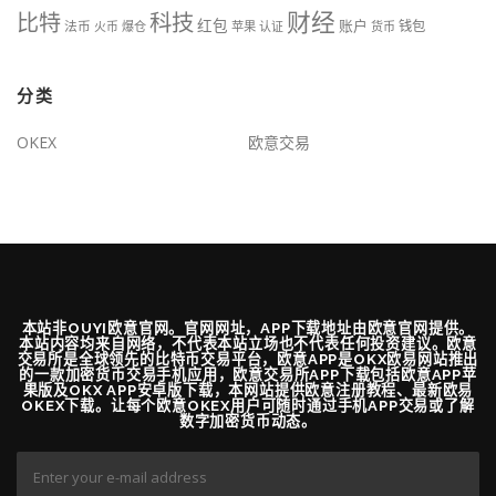
财经
比特
科技
红包
账户
法币
钱包
火币
爆仓
苹果
认证
货币
分类
OKEX
欧意交易
本站非OUYI欧意官网。官网网址，APP下载地址由欧意官网提供。
本站内容均来自网络，不代表本站立场也不代表任何投资建议。欧意
交易所是全球领先的比特币交易平台，欧意APP是OKX欧易网站推出
的一款加密货币交易手机应用，欧意交易所APP下载包括欧意APP苹
果版及OKX APP安卓版下载，本网站提供欧意注册教程、最新欧易
OKEX下载。让每个欧意OKEX用户可随时通过手机APP交易或了解
数字加密货币动态。