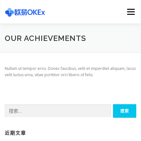
Skip
to
Menu
content
欧意交易所
关于欧意OKX
欧意APP下载
OUR ACHIEVEMENTS
欧意注册网址
欧意交易下载
欧意团队
Nullam ut tempor eros. Donec faucibus, velit et imperdiet aliquam, lacus
velit luctus urna, vitae porttitor orci libero id felis.
欧意APP资讯
易欧APP下载
搜
索：
近期文章