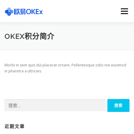
Skip
to
Menu
content
欧意交易所
关于欧意OKX
欧意APP下载
OKEX积分简介
欧意注册网址
欧意交易下载
欧意团队
Morbi in sem quis dui placerat ornare. Pellentesque odio nisi euismod
in pharetra a ultricies.
欧意APP资讯
易欧APP下载
搜
索：
近期文章