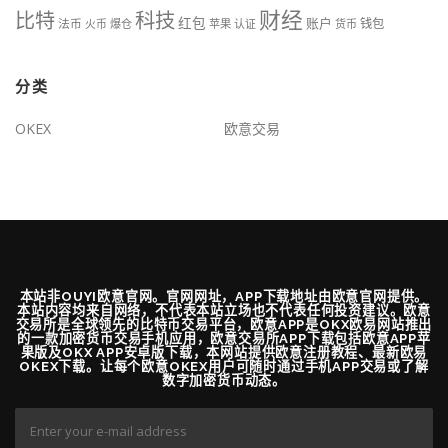
财经
比特
科技
红包
账户
法币
钱包
火币
爆仓
苹果
认证
货币
分类
OKEX
欧意交易
本站非OUYI欧意官网。官网网址，APP下载地址由欧意官网提供。
本站内容均来自网络，不代表本站立场也不代表任何投资建议。欧意
交易所是全球领先的比特币交易平台，欧意APP是OKX欧易网站推出
的一款加密货币交易手机应用，欧意交易所APP下载包括欧意APP苹
果版及OKX APP安卓版下载，本网站提供欧意注册教程、最新欧易
OKEX下载。让每个欧意OKEX用户可随时通过手机APP交易或了解
数字加密货币动态。