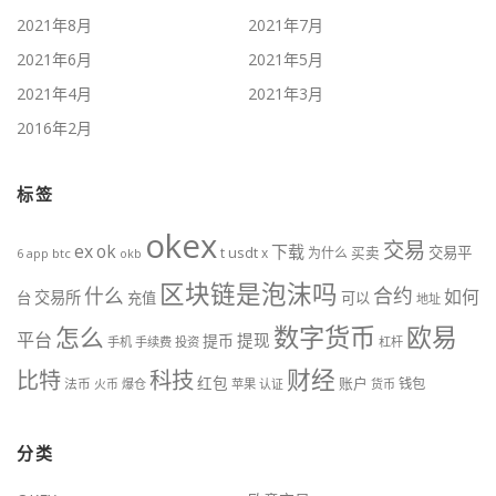
2021年8月
2021年7月
2021年6月
2021年5月
2021年4月
2021年3月
2016年2月
标签
okex
交易
ex
ok
下载
usdt
交易平
t
x
为什么
买卖
6
btc
okb
app
区块链是泡沫吗
什么
合约
如何
交易所
台
充值
可以
地址
数字货币
欧易
怎么
平台
提现
提币
手机
手续费
投资
杠杆
财经
比特
科技
红包
账户
法币
钱包
火币
爆仓
苹果
认证
货币
分类