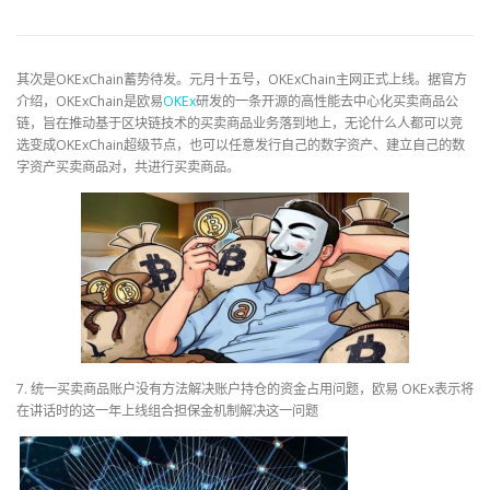
其次是OKExChain蓄势待发。元月十五号，OKExChain主网正式上线。据官方
介绍，OKExChain是欧易
OKEx
研发的一条开源的高性能去中心化买卖商品公
链，旨在推动基于区块链技术的买卖商品业务落到地上，无论什么人都可以竞
选变成OKExChain超级节点，也可以任意发行自己的数字资产、建立自己的数
字资产买卖商品对，共进行买卖商品。
7. 统一买卖商品账户没有方法解决账户持仓的资金占用问题，欧易 OKEx表示将
在讲话时的这一年上线组合担保金机制解决这一问题