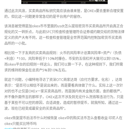
通过此次风浪，买卖商品所私钥究竟应该由谁来管，是OKEx要去重新合理安置
的，但比这一问题更非常急切的是平台用户的留存。
该消息被觉得是加okex币币里面的usdt怎么提现密货币买卖商品所开启真正合
规化的又一转折点，与此前SFC只检查检查管理符合证券或约期交给的货物法律
定义的资产大有不同，这一检查检查管理是全世界范围内控制加密货币买卖商
品所的一小批。
相比较一下子友商的买卖商品规则：火币的风险率计总算风险率=资产/（负债
+利息）*100，风险率低于110%时爆仓，币安的五倍杠杆大致可以到105%，
而okex平台的旧规则一样这么，我们可以算一下子，在这种规则下，我们所需
求的维持担保金在总资产5%到10%左右。
就这个问题，小编特地寻访了资深OTC商家达哥（应付方要求，化名），达哥
表示：“是否可以相信不是说出来的，而是要看具体做了什么。实际上这一次针
对的也不止仅是OKEx一家买卖商品所，而是国内有关金融方面，查的都很严，
并不像外面传言的那样子，OKEx这次不涉及到无论什么洗钱等违法行为，只是
基于某些不可以控的原因，合适调查，造成的暂停提币，就我所知，通过这一
波，现在已经变成最安全的买卖商品所”。
okex恢复提币后法币什么时候恢复 okex中的购买法币怎么查看收益 印尼人在
okex只能买比特币吗