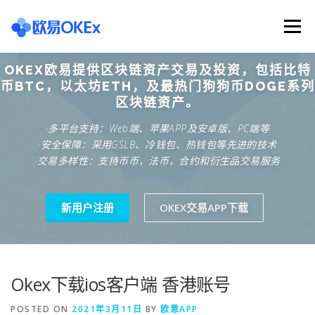
Skip
to
Menu
content
OKEX欧易提供区块链资产交易及投资，包括比特
欧意交易所
关于欧意OKX
欧意APP下载
币BTC，以太坊ETH，及最热门狗狗币DOGE系列
区块链资产。
·多平台支持：Web端、苹果APP及安卓版、PC端等
欧意注册网址
欧意交易下载
欧意团队
·安全保障：采用GSLB、冷钱包、热钱包等先进的技术
·交易多样性：支持币币，法币，合约和衍生品交易服务
欧意APP资讯
易欧APP下载
新用户注册
OKEX交易APP下载
Okex下载ios客户端 香港账号
POSTED ON
2021年3月11日
BY
欧意APP