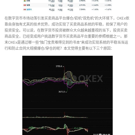
在数字货币市场动荡引发买卖商品平台爆仓/宕机“双危机”的大环境下，OKEx依
靠自身独有尤其的技术优势，成功实现了买卖商品系统的牢稳，担保了用户的
投资安全。可以说，在数字货币投资被群众大众越来越重视的当下，投资买卖
商品安全，已经变成用户挑选数字货币买卖商品平台重要的参照根据之一。那
末OKEx是通过哪一些“独门宝贵难得见到的书本”来成功实现系统的平稳当当运
行和防止合同大规模爆仓/穿仓的呢？本文觉得主要有以下三个原因：