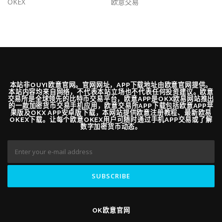
OKEX
欧意交易
本站非OUYI欧意官网。官网网址，APP下载地址由欧意官网提供。
本站内容均来自网络，不代表本站立场也不代表任何投资建议。欧意
交易所是全球领先的比特币交易平台，欧意APP是OKX欧易网站推出
的一款加密货币交易手机应用，欧意交易所APP下载包括欧意APP苹
果版及OKX APP安卓版下载，本网站提供欧意注册教程、最新欧易
OKEX下载。让每个欧意OKEX用户可随时通过手机APP交易或了解
数字加密货币动态。
OK欧意官网