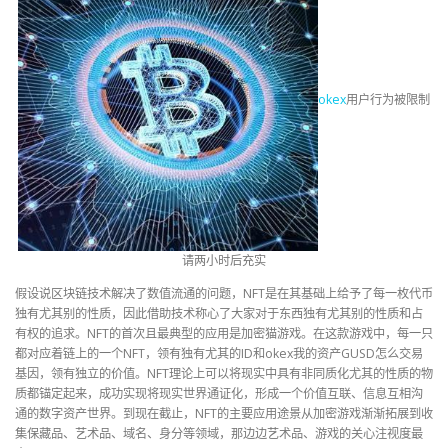
okex
用户行为被限制
请两小时后充实
假设说区块链技术解决了数值流通的问题，NFT是在其基础上给予了每一枚代币
独有尤其别的性质，因此借助技术称心了大家对于东西独有尤其别的性质和占
有权的追求。NFT的首次且最典型的应用是加密猫游戏。在这款游戏中，每一只
都对应着链上的一个NFT，领有独有尤其的ID和okex我的资产GUSD怎么交易
基因，领有独立的价值。NFT理论上可以将现实中具有非同质化尤其的性质的物
质都锚定起来，成功实现将现实世界通证化，形成一个价值互联、信息互相沟
通的数字资产世界。到现在截止，NFT的主要应用途景从加密游戏渐渐拓展到收
集保藏品、艺术品、域名、身分等领域，那边边艺术品、游戏的关心注视度最