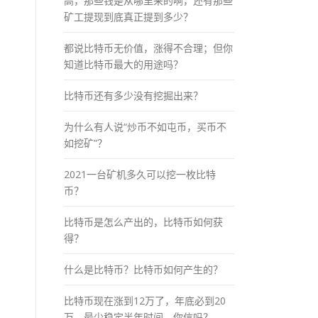
高，那些钱是从哪里来的啊，还有那些
矿工提现到底真正提到多少？
都说比特币无价值，涨得不合理；但你
知道比特币最大的用途吗？
比特币还有多少没有挖掘出来？
为什么有人说“炒币不如屯币，买币不
如挖矿”？
2021一台矿机多久可以挖一枚比特
币？
比特币是怎么产出的，比特币如何获
得？
什么是比特币？比特币如何产生的？
比特币现在涨到12万了，年底必到20
万，最少稳定半年时间，你信吗？