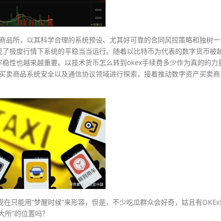
卖商品所，以其科学合理的系统预设、尤其好可靠的合同风控策略和独树一
现了极度行情下系统的平稳当当运行。随着以比特币为代表的数字货币被
稳性也越来越重要。以技术货币怎么转到okex手续费多少作为真的的力
在买卖商品系统安全以及通信协议领域进行探索，接着推动数字资产买卖商
末现在只能用“梦醒时候”来形容，但是，不少吃瓜群众会好奇，姑且有OKEx
大所”的位置吗？