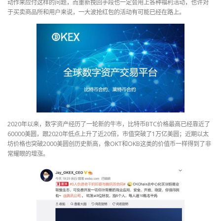
动作来应付这样的问题，而重新挽回手段也一定会用上各种福利活动，也许对
于买卖商品所和用户来说，一大波抢红包的活动有可能已经在路上。
2020年以来，数字资产经历了一轮新的牛市，比特币BTC价格最高已经靠近了
60000美圆，跟2020年低点上升了近20倍，市值突破了1万亿美圆；近期以太
坊价格也突破2000美圆创历史新高，像OKT和OKB这类的价值币一样得到了非
常耀眼的增涨。