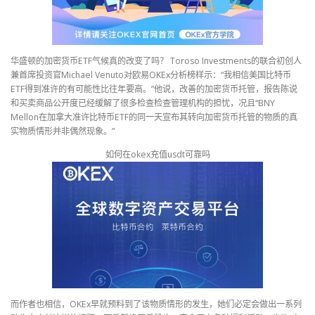
华盛顿的加密货币ETF气候真的改变了吗？ Toroso Investments的联合初创人
兼首席投资官Michael Venuto对欧易OKEx分析榜样示：“我相信美国比特币
ETF得到准许的有可能性比往年要高。”他说，改善的加密货币托管，报告陈说
和买卖商品公开度已经缓解了很多检查检查管理机构的担忧，况且“BNY
Mellon在加拿大准许比特币ETF的同一天宣布其转向加密货币托管的物质的真
实物质情形并非偶然现象。”
如何在okex充值usdt可靠吗
而作者也相信，OKEx早就预料到了该物质情形的发生，她们必定会做出一系列