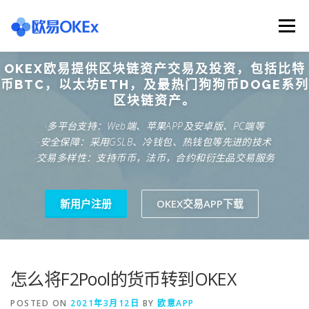
Skip
to
Menu
content
OKEX欧易提供区块链资产交易及投资，包括比特
欧意交易所
关于欧意OKX
欧意APP下载
币BTC，以太坊ETH，及最热门狗狗币DOGE系列
区块链资产。
·多平台支持：Web端、苹果APP及安卓版、PC端等
欧意注册网址
欧意交易下载
欧意团队
·安全保障：采用GSLB、冷钱包、热钱包等先进的技术
·交易多样性：支持币币，法币，合约和衍生品交易服务
欧意APP资讯
易欧APP下载
新用户注册
OKEX交易APP下载
怎么将F2Pool的货币转到OKEX
POSTED ON
2021年3月12日
BY
欧意APP