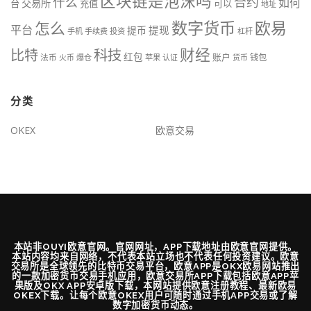
区块链是泡沫吗
什么
合约
如何
交易所
台
充值
可以
地址
数字货币
欧易
怎么
平台
提现
提币
手机
手续费
投资
杠杆
财经
比特
科技
红包
账户
法币
钱包
火币
爆仓
苹果
认证
货币
分类
OKEX
欧意交易
本站非OUYI欧意官网。官网网址，APP下载地址由欧意官网提供。
本站内容均来自网络，不代表本站立场也不代表任何投资建议。欧意
交易所是全球领先的比特币交易平台，欧意APP是OKX欧易网站推出
的一款加密货币交易手机应用，欧意交易所APP下载包括欧意APP苹
果版及OKX APP安卓版下载，本网站提供欧意注册教程、最新欧易
OKEX下载。让每个欧意OKEX用户可随时通过手机APP交易或了解
数字加密货币动态。