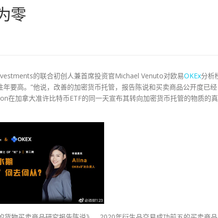
t为零
estments的联合初创人兼首席投资官Michael Venuto对欧易
OKEx
分析
比往年要高。”他说，改善的加密货币托管，报告陈说和买卖商品公开度已经
llon在加拿大准许比特币ETF的同一天宣布其转向加密货币托管的物质的真
约期交给的货物买卖商品研究报告陈说》，2020年衍生品交易成功前五的买卖商品