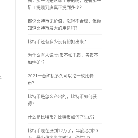
高，那些钱是从哪里来的啊，还有那些
绑
矿工提现到底真正提到多少？
都说比特币无价值，涨得不合理；但你
知道比特币最大的用途吗？
比特币还有多少没有挖掘出来？
为什么有人说“炒币不如屯币，买币不
如挖矿”？
2021一台矿机多久可以挖一枚比特
还
币？
比特币是怎么产出的，比特币如何获
得？
什么是比特币？比特币如何产生的？
比特币现在涨到12万了，年底必到20
万，最少稳定半年时间，你信吗？