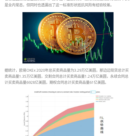
是业内常态，但同时也透漏出了这一标准形状抵抗风险有经验较差。
据统计，欧易OKEx 2020年总买卖商品量为3.29万亿美圆，那边边现货总计买
卖商品量1.35万亿美圆，交割合同总计买卖商品量1.24万亿美圆，永续合同总
计买卖商品量6928亿美圆，期权合同总计买卖商品量61亿美圆。