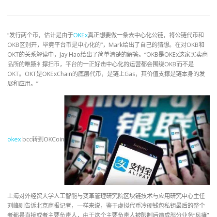
“发行两个币，估计是由于
OKEx
真正想要做一条去中心化公链，将公链代币和
OKB区别开，毕竟平台币是中心化的”，Mark给出了自己的猜想。在对OKB和
OKT的关系解读中，Jay Hao给出了简单清楚的解答。“OKB是OKEx这家买卖商
品所的唯腋衤撑扫币，平台的一正好击中心化的运营都会围绕OKB而不是
OKT。OKT是OKExChain的底层代币，是链上Gas，其价值支撑是链本身的发
展和应用。”
okex
bcc转到OKCoin
上海对外经贸大学人工智能与变革管理研究院区块链技术与应用研究中心主任
刘峰则告诉北京商报记者，一样来说，鉴于虚拟代币冷硬钱包私钥最后的整个
者都是直接或者主要负责人，由于这个主要负责人被限制后造成部分业务“风瘫”