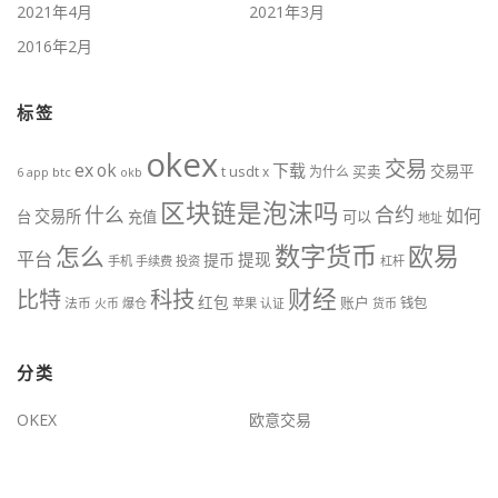
2021年4月
2021年3月
2016年2月
标签
okex
交易
ex
ok
下载
usdt
交易平
t
x
为什么
买卖
6
btc
okb
app
区块链是泡沫吗
什么
合约
如何
交易所
台
充值
可以
地址
数字货币
欧易
怎么
平台
提现
提币
手机
手续费
投资
杠杆
财经
比特
科技
红包
账户
法币
钱包
火币
爆仓
苹果
认证
货币
分类
OKEX
欧意交易