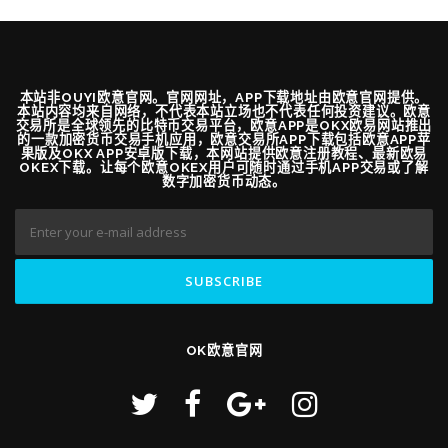
本站非OUYI欧意官网。官网网址，APP下载地址由欧意官网提供。
本站内容均来自网络，不代表本站立场也不代表任何投资建议。欧意
交易所是全球领先的比特币交易平台，欧意APP是OKX欧易网站推出
的一款加密货币交易手机应用，欧意交易所APP下载包括欧意APP苹
果版及OKX APP安卓版下载，本网站提供欧意注册教程、最新欧易
OKEX下载。让每个欧意OKEX用户可随时通过手机APP交易或了解
数字加密货币动态。
OK欧意官网