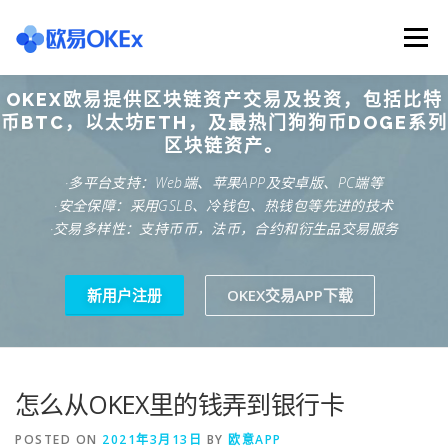
Skip
to
Menu
content
OKEX欧易提供区块链资产交易及投资，包括比特
欧意交易所
关于欧意OKX
欧意APP下载
币BTC，以太坊ETH，及最热门狗狗币DOGE系列
区块链资产。
·多平台支持：Web端、苹果APP及安卓版、PC端等
欧意注册网址
欧意交易下载
欧意团队
·安全保障：采用GSLB、冷钱包、热钱包等先进的技术
·交易多样性：支持币币，法币，合约和衍生品交易服务
欧意APP资讯
易欧APP下载
新用户注册
OKEX交易APP下载
怎么从OKEX里的钱弄到银行卡
POSTED ON
2021年3月13日
BY
欧意APP