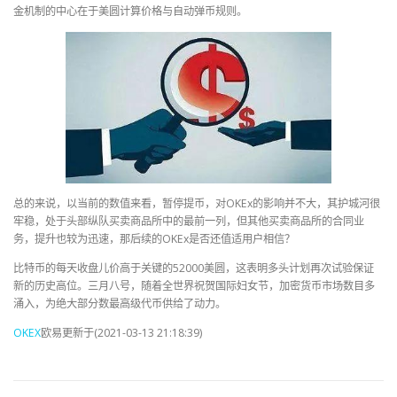
金机制的中心在于美圆计算价格与自动弹币规则。
总的来说，以当前的数值来看，暂停提币，对OKEx的影响并不大，其护城河很
牢稳，处于头部纵队买卖商品所中的最前一列，但其他买卖商品所的合同业
务，提升也较为迅速，那后续的OKEx是否还值适用户相信？
比特币的每天收盘儿价高于关键的52000美圆，这表明多头计划再次试验保证
新的历史高位。三月八号，随着全世界祝贺国际妇女节，加密货币市场数目多
涌入，为绝大部分数最高级代币供给了动力。
OKEX
欧易更新于(2021-03-13 21:18:39)