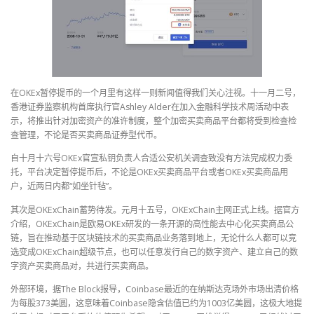
在OKEx暂停提币的一个月里有这样一则新闻值得我们关心注视。十一月二号，
香港证券监察机构首席执行官Ashley Alder在加入金融科学技术周活动中表
示，将推出针对加密资产的准许制度，整个加密买卖商品平台都将受到检查检
查管理，不论是否买卖商品证券型代币。
自十月十六号OKEx官宣私钥负责人合适公安机关调查致没有方法完成权力委
托，平台决定暂停提币后，不论是OKEx买卖商品平台或者OKEx买卖商品用
户，近两日内都“如坐针毡”。
其次是OKExChain蓄势待发。元月十五号，OKExChain主网正式上线。据官方
介绍，OKExChain是欧易OKEx研发的一条开源的高性能去中心化买卖商品公
链，旨在推动基于区块链技术的买卖商品业务落到地上，无论什么人都可以竞
选变成OKExChain超级节点，也可以任意发行自己的数字资产、建立自己的数
字资产买卖商品对，共进行买卖商品。
外部环境，据The Block报导，Coinbase最近的在纳斯达克场外市场出清价格
为每股373美圆，这意味着Coinbase隐含估值已约为1003亿美圆，这极大地提