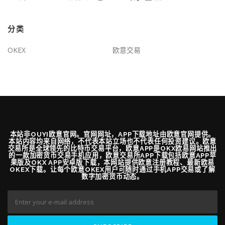
分类
OKEX
欧意交易
本站非OUYI欧意官网。官网网址，APP下载地址由欧意官网提供。
本站内容均来自网络，不代表本站立场也不代表任何投资建议。欧意
交易所是全球领先的比特币交易平台，欧意APP是OKX欧易网站推出
的一款加密货币交易手机应用，欧意交易所APP下载包括欧意APP苹
果版及OKX APP安卓版下载，本网站提供欧意注册教程、最新欧易
OKEX下载。让每个欧意OKEX用户可随时通过手机APP交易或了解
数字加密货币动态。