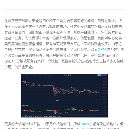
在数字经济时期，安全是用户和平台首先要思索问题的问题，到现在截止，很
多买卖商品所是在一个没有合规化的市场，多方小麦磨成的粉和水发酵制成的
食品括做合同、做期权都不受检查检查管理，所以平台能够以非常低成本的去
做这个业务，可以做得非常各个方面并做得很好。但是假设一旦面对中心化买
卖商品所的资金安全问题，那有有可能某天大家在上面的钱就全没了。由于这
个风险的存在，买卖商品所安全问题被推上了风口浪尖。欧易
OKEX
作为数字资
产买卖商品平台的领航者，将用户的资金安全视作己任，觉得合适而运用了
GSLB、分散式服务器集群、冷钱包、私钥离线化的热钱包等先进技术多方位维
护用户的资金安全。
更多的应该是一种相信，由于用户相信你们，所以
OKEx
才能有现在的地位，假