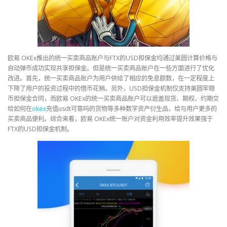
欧易 OKEx推出的统一买卖商品账户与FTX的USD担保金均通过美圆计算价格与
自动弹币成功实现共享担保金。但是统一买卖商品账户在一些方面进行了优化
改进。首先，统一买卖商品账户为用户供给了相应的免息额数，在一定程度上
下降了用户的投资过程中的借币花销。另外，USD担保金机制仅支持美圆牢稳
币担保金合同，而欧易 OKEx的统一买卖商品账户可以遮盖现货、期权、约期交
给如何在
okex
充值usdt可靠吗的货物等多种数字资产衍生品，给与用户更多的
买卖商品便利。综合来看，欧易 OKEx统一账户对资金利用效率提升效果强于
FTX的USD担保金机制。