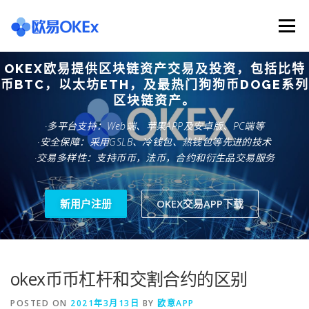
Skip
to
Menu
content
OKEX欧易提供区块链资产交易及投资，包括比特
欧意交易所
关于欧意OKX
欧意APP下载
币BTC，以太坊ETH，及最热门狗狗币DOGE系列
区块链资产。
·多平台支持：Web端、苹果APP及安卓版、PC端等
欧意注册网址
欧意交易下载
欧意团队
·安全保障：采用GSLB、冷钱包、热钱包等先进的技术
·交易多样性：支持币币，法币，合约和衍生品交易服务
欧意APP资讯
易欧APP下载
新用户注册
OKEX交易APP下载
okex币币杠杆和交割合约的区别
POSTED ON
2021年3月13日
BY
欧意APP