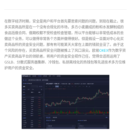
在数字经济时期，安全是用户和平台首先要思索问题的问题，到现在截止，很
多买卖商品所是在一个没有合规化的市场，多方小麦磨成的粉和水发酵制成的
食品括做合同、做期权都不受检查检查管理，所以平台能够以非常低成本的去
做这个业务，可以做得非常各个方面并做得很好。但是假设一旦面对中心化买
卖商品所的资金安全问题，那有有可能某天大家在上面的钱就全没了。由于这
个风险的存在，买卖商品所安全问题被推上了风口浪尖。欧易
OKEX
作为数字资
产买卖商品平台的领航者，将用户的资金安全视作己任，觉得合适而运用了
GSLB、分散式服务器集群、冷钱包、私钥离线化的热钱包等先进技术多方位维
护用户的资金安全。