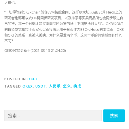
之道也。
“一切得等到OKExChain兼容EVM智能合同，这样以太坊以及BSC和Heco上的
研发者也都可以去OK链同步研发项目，以及抹茶等买卖商品所也会同步跟进自
己的链，那一个时刻才是买卖商品所公链的抢上下团结抢钱大战”。OKB和OKT
的价值发觉相较于币安和火币接着运用平台币作为BSC和Heco的本位币，OKB
和OKT的关系一直被人诟病，为什么要发两个币，这两个币的价值抓住有什么
不同？
OKEX欧易更新于(2021-03-13 21:24:20)
POSTED IN
OKEX
TAGGED
OKEX
,
USDT
,
人民币
,
怎么
,
换成
搜
索：