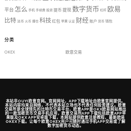
数字货币
欧易
怎么
平台
提现
提币
手机
手续费
投资
杠杆
财经
比特
科技
红包
账户
法币
钱包
火币
爆仓
苹果
认证
货币
分类
OKEX
欧意交易
本站非OUYI欧意官网。官网网址，APP下载地址由欧意官网提供。
本站内容均来自网络，不代表本站立场也不代表任何投资建议。欧意
交易所是全球领先的比特币交易平台，欧意APP是OKX欧易网站推出
的一款加密货币交易手机应用，欧意交易所APP下载包括欧意APP苹
果版及OKX APP安卓版下载，本网站提供欧意注册教程、最新欧易
OKEX下载。让每个欧意OKEX用户可随时通过手机APP交易或了解
数字加密货币动态。