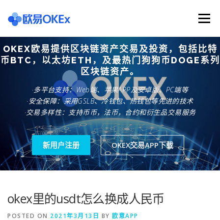
Skip
to
Menu
content
OKEX欧易提供区块链资产交易及投资，包括比特
欧意交易所
关于欧意OKX
欧意APP下载
币BTC，以太坊ETH，及最热门狗狗币DOGE系列
区块链资产。
·多平台支持：Web端、苹果APP及安卓版、PC端等
欧意注册网址
欧意交易下载
欧意团队
·安全保障：采用GSLB、冷钱包、热钱包等先进的技术
·交易多样性：支持币币，法币，合约和衍生品交易服务
欧意APP资讯
易欧APP下载
新用户注册
OKEX交易APP下载
okex里的usdt怎么换成人民币
POSTED ON
2021年3月13日
BY
欧意APP