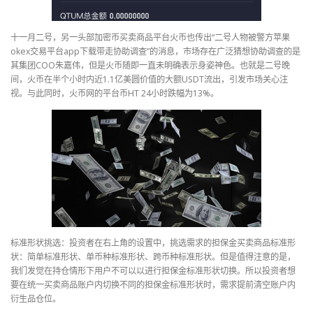
十一月二号，另一头部加密币买卖商品平台火币也传出“二号人物被警方苹果
okex交易平台app下载带走协助调查”的消息，市场存在广泛猜想协助调查的是
其集团COO朱嘉伟，但是火币随即一直未明确表示身姿神色。也就是二号晚
间，火币在半个小时内近1.1亿美圆价值的大额USDT流出，引发市场关心注
视。与此同时，火币网的平台币HT 24小时跌幅为13%。
标准形状挑选：投资者在右上角的设置中，挑选需求的担保金买卖商品标准形
状：简单标准形状、单币种标准形状、跨币种标准形状。但是值得注意的是，
我们发觉在持仓情形下用户不可以以进行担保金标准形状切换。所以投资者想
要在统一买卖商品账户内切换不同的担保金标准形状时，需求提前清空账户内
衍生品仓位。