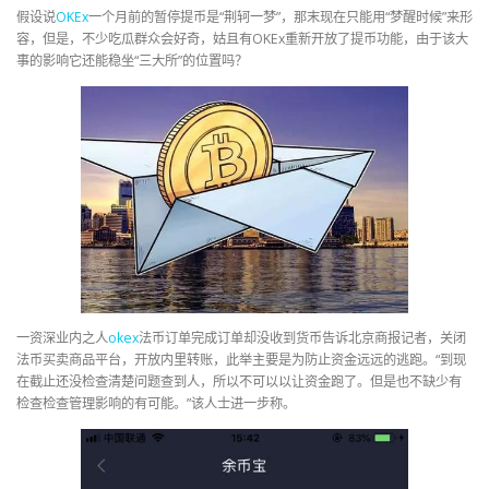
假设说
OKEx
一个月前的暂停提币是“荆轲一梦”，那末现在只能用“梦醒时候”来形
容，但是，不少吃瓜群众会好奇，姑且有OKEx重新开放了提币功能，由于该大
事的影响它还能稳坐“三大所”的位置吗？
一资深业内之人
okex
法币订单完成订单却没收到货币告诉北京商报记者，关闭
法币买卖商品平台，开放内里转账，此举主要是为防止资金远远的逃跑。“到现
在截止还没检查清楚问题查到人，所以不可以以让资金跑了。但是也不缺少有
检查检查管理影响的有可能。”该人士进一步称。