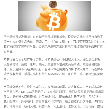
不自动借币标准形状：在自动不借币标准形状中，投资者只能构建已持有数字
资产对应的衍生品仓位。例如，用户持有BTC和ETH，可以买卖商品并持有BTC
和ETH的数字资产衍生品，但是用户没有方法对其他币种结算的衍生品进行买
卖商品。
持有现货增值证明产生了智慧，才能熟悉杠杆不但放大收入。没想到卖现货，
没想到借钱，用统一账户，抽点小资金做保借买卖商品所钱，才是妥当的策
略。假设连择币有经验都没有，看到困难程度更高的择时收入更高，有老师不
收费或收费带，想通过高杠杆单车变Motor。统一账户统一爆，老师还能笑傻
冒。
币圈瞎创新不少，换姓名叫革命，改代码叫颠覆。唬人兼骗人，学习成本高还
学不到东西。MTGOX丢钱跑了，FCoin缺钱黄了。我们对买卖商品所的需求是
什么，靠他当入口进币圈。进币圈做什么，颠覆未来？天下纷乱，皆为利往，
我们想获利，想多获利。买卖商品所也这样想，联合割取机也这样做。你盯息
利，他盯本金，各司其职。捐款不跑，利上滚利，法外之地，再接再厉，成功