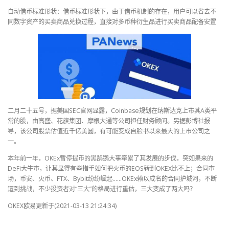
自动借币标准形状：借币标准形状下，由于借币机制的存在，用户可以省去不
同数字资产的买卖商品兑换过程，直接对多币种衍生品进行买卖商品配备安置
二月二十五号，据美国SEC官网显露，Coinbase规划在纳斯达克上市其A类平
常的股，由高盛、花旗集团、摩根大通等公司担任财务顾问。另据彭博社报
导，该公司股票估值近千亿美圆，有可能变成自脸书以来最大的上市公司之
一。
本年前一年，OKEx暂停提币的黑鹄鹅大事牵累了其发展的步伐，突如果来的
DeFi大牛市，让其显得有些措手如何把火币的EOS转到OKEX比不上；合同市
场，币安、火币、FTX、Bybit纷纷崛起……OKEx赖以成名的合同护城河，不断
遭到挑战，不少投资者对“三大”的格局进行重估，三大变成了两大吗？
OKEX欧易更新于(2021-03-13 21:24:34)