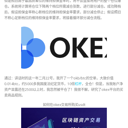
但是照旧高于最品质差位的维持担保金率时，将不会直接将用户的整个仓位爆
仓。系统将计算将仓位下降两个档位所需减仓张数，进行部分减仓。成功降档
后，假设担保金率称心新档位的维持担保金率要求，部分减仓停止；假设照旧
不称心足新档位的维持担保金率要求，将接着循环部分减仓流程。
通过：讲话时的这一年二月22号，我开了一个okb/btc的空单，大致价值
0.014btc，约5000多我国度法纪定货币，10倍
杠杆
，全仓！但是，当我账户净
资产显露还在2500以上时，我忽然被平仓了！我很不解，研究了okex平台的买
卖商品规则。
如何在okex交易所购买usdt