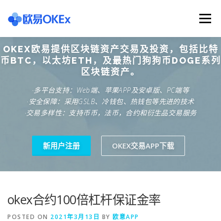
Skip
to
Menu
content
OKEX欧易提供区块链资产交易及投资，包括比特
欧意交易所
关于欧意OKX
欧意APP下载
币BTC，以太坊ETH，及最热门狗狗币DOGE系列
区块链资产。
·多平台支持：Web端、苹果APP及安卓版、PC端等
欧意注册网址
欧意交易下载
欧意团队
·安全保障：采用GSLB、冷钱包、热钱包等先进的技术
·交易多样性：支持币币，法币，合约和衍生品交易服务
欧意APP资讯
易欧APP下载
新用户注册
OKEX交易APP下载
okex合约100倍杠杆保证金率
POSTED ON
2021年3月13日
BY
欧意APP