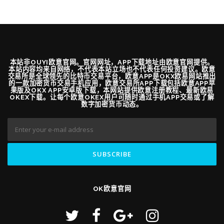
本站非OUYI欧意官网。官网网址，APP下载地址由欧意官网提供。
本站内容均来自网络，不代表本站立场也不代表任何投资建议。欧意
交易所是全球领先的比特币交易平台，欧意APP是OKX欧易网站推出
的一款加密货币交易手机应用，欧意交易所APP下载包括欧意APP苹
果版及OKX APP安卓版下载，本网站提供欧意注册教程、最新欧易
OKEX下载。让每个欧意OKEX用户可随时通过手机APP交易或了解
数字加密货币动态。
OK欧意官网