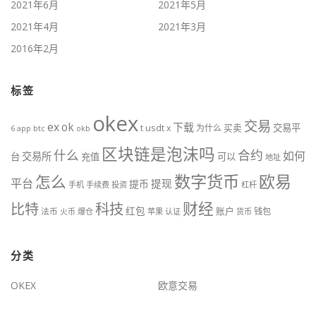
2021年6月
2021年5月
2021年4月
2021年3月
2016年2月
标签
okex
交易
ex
ok
下载
usdt
交易平
t
x
为什么
买卖
6
btc
okb
app
区块链是泡沫吗
什么
合约
如何
交易所
台
充值
可以
地址
数字货币
欧易
怎么
平台
提现
提币
手机
手续费
投资
杠杆
财经
比特
科技
红包
账户
法币
钱包
火币
爆仓
苹果
认证
货币
分类
OKEX
欧意交易