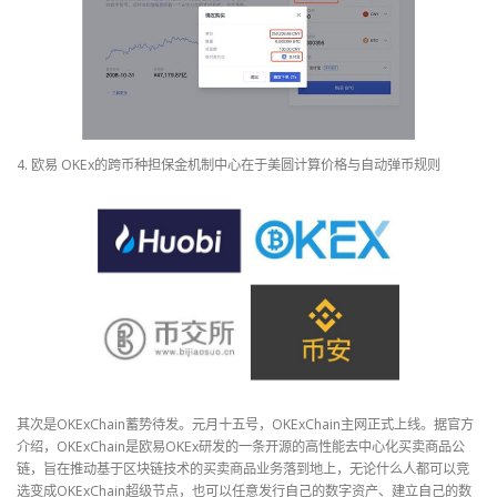
4. 欧易 OKEx的跨币种担保金机制中心在于美圆计算价格与自动弹币规则
其次是OKExChain蓄势待发。元月十五号，OKExChain主网正式上线。据官方
介绍，OKExChain是欧易OKEx研发的一条开源的高性能去中心化买卖商品公
链，旨在推动基于区块链技术的买卖商品业务落到地上，无论什么人都可以竞
选变成OKExChain超级节点，也可以任意发行自己的数字资产、建立自己的数