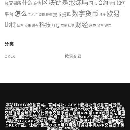
区块链是泡沫吗
什么
合约
如何
交易所
台
充值
可以
地址
数字货币
欧易
怎么
平台
提现
提币
手机
手续费
投资
杠杆
财经
比特
科技
红包
账户
法币
钱包
火币
爆仓
苹果
认证
货币
分类
OKEX
欧意交易
本站非OUYI欧意官网。官网网址，APP下载地址由欧意官网提供。
本站内容均来自网络，不代表本站立场也不代表任何投资建议。欧意
交易所是全球领先的比特币交易平台，欧意APP是OKX欧易网站推出
的一款加密货币交易手机应用，欧意交易所APP下载包括欧意APP苹
果版及OKX APP安卓版下载，本网站提供欧意注册教程、最新欧易
OKEX下载。让每个欧意OKEX用户可随时通过手机APP交易或了解
数字加密货币动态。