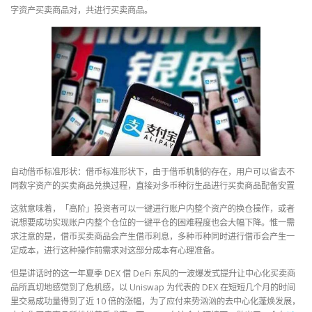
字资产买卖商品对，共进行买卖商品。
自动借币标准形状：借币标准形状下，由于借币机制的存在，用户可以省去不
同数字资产的买卖商品兑换过程，直接对多币种衍生品进行买卖商品配备安置
这就意味着，「高阶」投资者可以一键进行账户内整个资产的换仓操作，或者
说想要成功实现账户内整个仓位的一键平仓的困难程度也会大幅下降。惟一需
求注意的是，借币买卖商品会产生借币利息，多种币种同时进行借币会产生一
定成本，进行这种操作前需求对这部分成本有心理准备。
但是讲话时的这一年夏季 DEX 借 DeFi 东风的一波爆发式提升让中心化买卖商
品所真切地感觉到了危机感，以 Uniswap 为代表的 DEX 在短短几个月的时间
里交易成功量得到了近 10 倍的涨幅，为了应付来势汹汹的去中心化蓬焕发展，