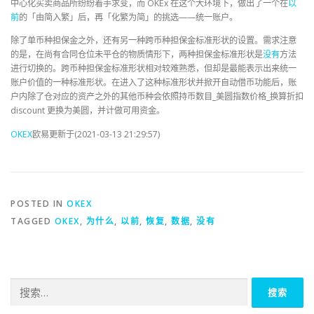
中心化买卖商品所纷纷着手求变，而 OKEx 在这个大环境下，做出了一个在
以
前
的「由简入繁」后，再「化繁为简」的挑选——统一账户。
除了单币种担保金之外，还有另一种跨币种担保金标准形状的设置。需求注意
的是，在尚有合同仓位未平仓的物质情形下，两种担保金标准形状是
没有
方法
进行切换的。跨币种担保金标准形状相对较难熟悉，但却是最能表示出来统一
账户价值的一种标准形状。在进入了这种标准形状并掀开自动借币功能后，账
户内除了仓对应的资产之外的其他币种会依照持币数目_美圆指数价格_换算折扣
discount 更换为美圆，并计做可用资金。
OKEX
欧易更新于(2021-03-13 21:29:57)
POSTED IN
OKEX
TAGGED
OKEX
,
为什么
,
以前
,
恢复
,
数据
,
没有
搜
索：