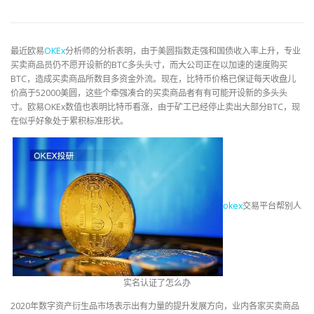
最近欧易
OKEx
分析师的分析表明，由于美圆指数走强和国债收入率上升，专业
买卖商品员仍不愿开设新的BTC多头头寸，而大公司正在以加速的速度购买
BTC，造成买卖商品所数目多资金外流。现在，比特币价格已保证每天收盘儿
价高于52000美圆，这些个牵强凑合的买卖商品者有有可能开设新的多头头
寸。欧易OKEx数值也表明比特币看涨，由于矿工已经停止卖出大部分BTC，现
在似乎好象处于累积标准形状。
okex
交易平台帮别人
实名认证了怎么办
2020年数字资产衍生品市场表示出有力量的提升发展方向，业内各家买卖商品