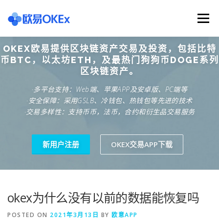
Skip
to
Menu
content
OKEX欧易提供区块链资产交易及投资，包括比特
欧意交易所
关于欧意OKX
欧意APP下载
币BTC，以太坊ETH，及最热门狗狗币DOGE系列
区块链资产。
·多平台支持：Web端、苹果APP及安卓版、PC端等
欧意注册网址
欧意交易下载
欧意团队
·安全保障：采用GSLB、冷钱包、热钱包等先进的技术
·交易多样性：支持币币，法币，合约和衍生品交易服务
欧意APP资讯
易欧APP下载
新用户注册
OKEX交易APP下载
okex为什么没有以前的数据能恢复吗
POSTED ON
2021年3月13日
BY
欧意APP