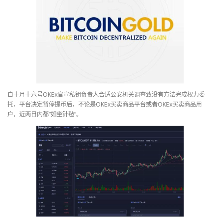
自十月十六号OKEx官宣私钥负责人合适公安机关调查致没有方法完成权力委
托，平台决定暂停提币后，不论是OKEx买卖商品平台或者OKEx买卖商品用
户，近两日内都“如坐针毡”。