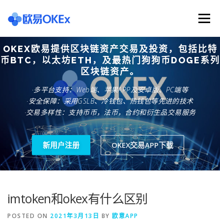
Skip
to
Menu
content
OKEX欧易提供区块链资产交易及投资，包括比特
欧意交易所
关于欧意OKX
欧意APP下载
币BTC，以太坊ETH，及最热门狗狗币DOGE系列
区块链资产。
·多平台支持：Web端、苹果APP及安卓版、PC端等
欧意注册网址
欧意交易下载
欧意团队
·安全保障：采用GSLB、冷钱包、热钱包等先进的技术
·交易多样性：支持币币，法币，合约和衍生品交易服务
欧意APP资讯
易欧APP下载
新用户注册
OKEX交易APP下载
imtoken和okex有什么区别
POSTED ON
2021年3月13日
BY
欧意APP