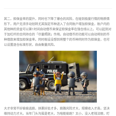
其二，担保金率的提升，同时也下降了爆仓的风险，在碰到极度行情的物质情
形下，用户无须手动划转尤其指定币种进入了合同账户增加担保金，账户内的
其他种的资金可以第1时间自动借币来保证担保金率在强仓线以上。可以起到对
于加杠杆的合同持仓的「尽量照顾」作用。自动借币的功能可以自动将别的币
种借款来增加担保金率。同时假设没想到将整个的币种同时作为担保金，也可
以设置逐仓标准形状，自由衡量风险。
大才非常不好偷偷逃跑，挟裹好处才多，跑路风险才大，规模收入才高，坚决
维持动力才大。当年门头沟虽是老大，为啥能偷跑？太小，没入老钱法眼，盯