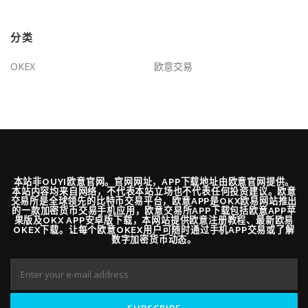
分类
OKEX
欧意交易
本站非OUYI欧意官网。官网网址，APP下载地址由欧意官网提供。
本站内容均来自网络，不代表本站立场也不代表任何投资建议。欧意
交易所是全球领先的比特币交易平台，欧意APP是OKX欧易网站推出
的一款加密货币交易手机应用，欧意交易所APP下载包括欧意APP苹
果版及OKX APP安卓版下载，本网站提供欧意注册教程、最新欧易
OKEX下载。让每个欧意OKEX用户可随时通过手机APP交易或了解
数字加密货币动态。