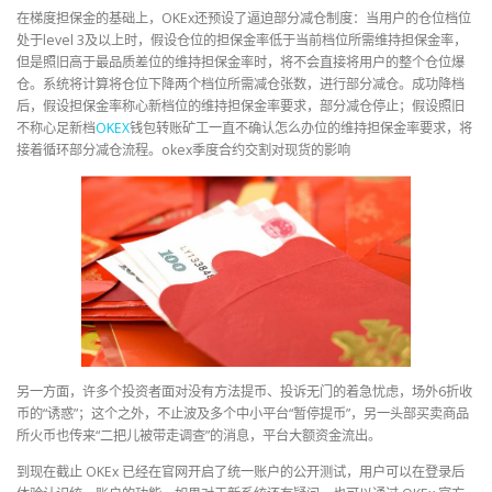
在梯度担保金的基础上，OKEx还预设了逼迫部分减仓制度：当用户的仓位档位
处于level 3及以上时，假设仓位的担保金率低于当前档位所需维持担保金率，
但是照旧高于最品质差位的维持担保金率时，将不会直接将用户的整个仓位爆
仓。系统将计算将仓位下降两个档位所需减仓张数，进行部分减仓。成功降档
后，假设担保金率称心新档位的维持担保金率要求，部分减仓停止；假设照旧
不称心足新档
OKEX
钱包转账矿工一直不确认怎么办位的维持担保金率要求，将
接着循环部分减仓流程。okex季度合约交割对现货的影响
另一方面，许多个投资者面对没有方法提币、投诉无门的着急忧虑，场外6折收
币的“诱惑”；这个之外，不止波及多个中小平台“暂停提币”，另一头部买卖商品
所火币也传来“二把儿被带走调查”的消息，平台大额资金流出。
到现在截止 OKEx 已经在官网开启了统一账户的公开测试，用户可以在登录后