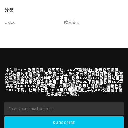
分类
OKEX
欧意交易
本站非OUYI欧意官网。官网网址，APP下载地址由欧意官网提供。
本站内容均来自网络，不代表本站立场也不代表任何投资建议。欧意
交易所是全球领先的比特币交易平台，欧意APP是OKX欧易网站推出
的一款加密货币交易手机应用，欧意交易所APP下载包括欧意APP苹
果版及OKX APP安卓版下载，本网站提供欧意注册教程、最新欧易
OKEX下载。让每个欧意OKEX用户可随时通过手机APP交易或了解
数字加密货币动态。