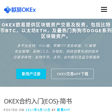
Skip
to
Menu
content
OKEX欧易提供区块链资产交易及投资，包括比特
欧意交易所
关于欧意OKX
欧意APP下载
币BTC，以太坊ETH，及最热门狗狗币DOGE系列
区块链资产。
·多平台支持：Web端、苹果APP及安卓版、PC端等
欧意注册网址
欧意交易下载
欧意团队
·安全保障：采用GSLB、冷钱包、热钱包等先进的技术
·交易多样性：支持币币，法币，合约和衍生品交易服务
欧意APP资讯
易欧APP下载
新用户注册
OKEX交易APP下载
OKEX合约入门(EOS)-简书
POSTED ON
2021年3月13日
BY
欧意APP