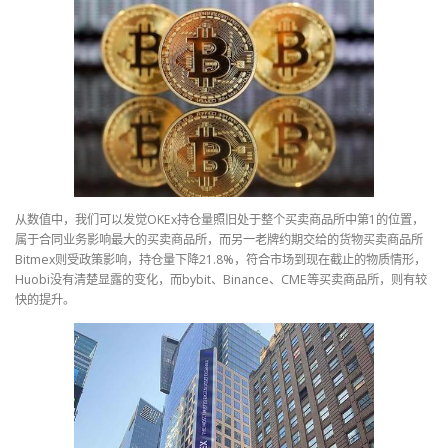
从数值中，我们可以发觉OKEx持仓量照旧处于整个买卖商品所中第1的位置，
属于合同业务影响最大的买卖商品所，而另一老牌约期交给的货物买卖商品所
Bitmex则受政策影响，持仓量下降21.8%，符合市场到现在截止的物质情形，
Huobi没有清楚显露的变化，而bybit、Binance、CME等买卖商品所，则有较
快的提升。