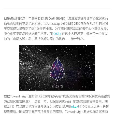
但是讲话时的这一年夏季 DEX 借 DeFi 东风的一波爆发式提升让中心化买卖商
品所真切地感觉到了危机感，以 Uniswap 为代表的 DEX 在短短几个月的时间
里交易成功量得到了近 10 倍的涨幅，为了应付来势汹汹的去中心化蓬焕发展，
中心化买卖商品所纷纷着手求变，而
OKEx
在这个大环境下，做出了一个在以
前的「由简入繁」后，再「化繁为简」的挑选——统一账户。
根据TokenInsight宣布的《2020年数字资产约期交给的货物/期权买卖商道德兴
为业研究报告陈说》，过去一年，担保金买卖商品（约期交给的货物合同、期
权合同）交易成功量规模提升速度远网友让我注册
okex
账号带我玩比特币是超
现货市场。随招数字资产市场渐渐走向成熟，TokenInsight看好担保金买卖商