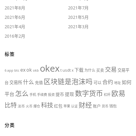
2021年8月
2021年7月
2021年6月
2021年5月
2021年4月
2021年3月
2016年2月
标签
okex
交易
ex
ok
下载
usdt
交易平
t
x
为什么
买卖
6
btc
okb
app
区块链是泡沫吗
什么
合约
如何
交易所
台
充值
可以
地址
数字货币
欧易
怎么
平台
提现
提币
手机
手续费
投资
杠杆
财经
比特
科技
红包
账户
法币
钱包
火币
爆仓
苹果
认证
货币
分类