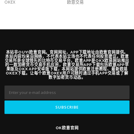
OKEX
欧意交易
本站非OUYI欧意官网。官网网址，APP下载地址由欧意官网提供。
本站内容均来自网络，不代表本站立场也不代表任何投资建议。欧意
交易所是全球领先的比特币交易平台，欧意APP是OKX欧易网站推出
的一款加密货币交易手机应用，欧意交易所APP下载包括欧意APP苹
果版及OKX APP安卓版下载，本网站提供欧意注册教程、最新欧易
OKEX下载。让每个欧意OKEX用户可随时通过手机APP交易或了解
数字加密货币动态。
OK欧意官网