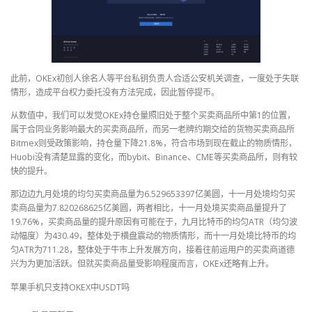
此前，OKEx初创人徐名人等平台私钥负责人合适公安机关调查，一度处于失联
情形，造成平台权力委托没有方法完成，因此暂停提币。
从数值中，我们可以发觉OKEx持仓量照旧处于整个买卖商品所中第1的位置，
属于合同业务影响最大的买卖商品所，而另一老牌约期交给的货物买卖商品所
Bitmex则受政策影响，持仓量下降21.8%，符合市场到现在截止的物质情形，
Huobi没有清楚显露的变化，而bybit、Binance、CME等买卖商品所，则有较
快的提升。
那边边九月处境的均匀买卖商品量为6.529653397亿美圆，十一月处境均匀买
卖商品量为7.820268625亿美圆，两者相比，十一月处境买卖商品量提升了
19.76%，买卖商品量的提升原因有可能在于，九月比特币的均匀ATR（均匀波
动幅度）为430.49，整体处于横盘震动的物质情形，而十一月处境比特币的均
匀ATR为711.28，整体处于牛市上升发展方向，接着往前运用户的买卖商道德
兴为为更加活跃。但就买卖商品量受影响程度而言，OKEx还略有上升。
苹果手机只支持OKEX中USDT吗