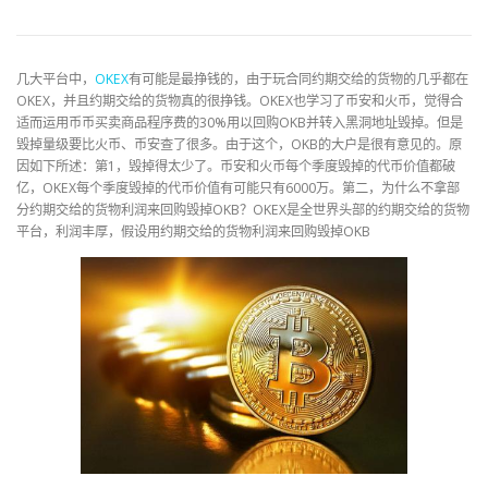
几大平台中，
OKEX
有可能是最挣钱的，由于玩合同约期交给的货物的几乎都在
OKEX，并且约期交给的货物真的很挣钱。OKEX也学习了币安和火币，觉得合
适而运用币币买卖商品程序费的30%用以回购OKB并转入黑洞地址毁掉。但是
毁掉量级要比火币、币安查了很多。由于这个，OKB的大户是很有意见的。原
因如下所述：第1，毁掉得太少了。币安和火币每个季度毁掉的代币价值都破
亿，OKEX每个季度毁掉的代币价值有可能只有6000万。第二，为什么不拿部
分约期交给的货物利润来回购毁掉OKB？OKEX是全世界头部的约期交给的货物
平台，利润丰厚，假设用约期交给的货物利润来回购毁掉OKB