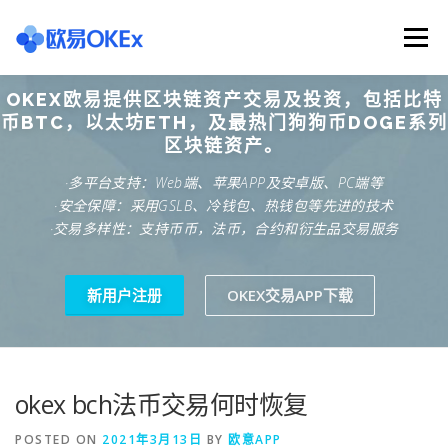
Skip
to
Menu
content
OKEX欧易提供区块链资产交易及投资，包括比特
欧意交易所
关于欧意OKX
欧意APP下载
币BTC，以太坊ETH，及最热门狗狗币DOGE系列
区块链资产。
·多平台支持：Web端、苹果APP及安卓版、PC端等
欧意注册网址
欧意交易下载
欧意团队
·安全保障：采用GSLB、冷钱包、热钱包等先进的技术
·交易多样性：支持币币，法币，合约和衍生品交易服务
欧意APP资讯
易欧APP下载
新用户注册
OKEX交易APP下载
okex bch法币交易何时恢复
POSTED ON
2021年3月13日
BY
欧意APP