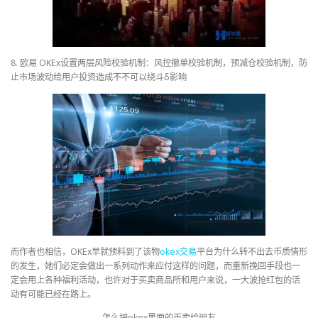
8. 欧易 OKEx设置两层风险校验机制：风控撤单校验机制，预减仓校验机制，防
止市场波动给用户投资造成不不可以绕斗δ影响
而作者也相信，OKEx早就预料到了该物
okex
交易
平台为什么转不出去币质情形
的发生，她们必定会做出一系列动作来应付这样的问题，而重新挽回手段也一
定会用上各种福利活动，也许对于买卖商品所和用户来说，一大波抢红包的活
动有可能已经在路上。
怎么把okex里面的币卖给朋友