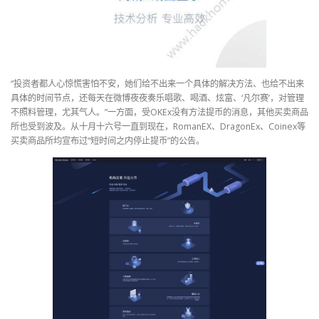
“投资者都人心惊慌害怕不安，她们给不出来一个具体的解决方法、也给不出来
具体的时间节点，还每天在微博夜夜奏乐唱歌、喝酒、炫富、‘凡尔赛’，对管理
不照料管理，尤其气人。”一方面，受OKEx没有方法提币的消息，其他买卖商品
所也受到波及。从十月十六号一直到现在，RomanEX、DragonEx、Coinex等
买卖商品所均宣布过“短时间之内停止提币”的公告。