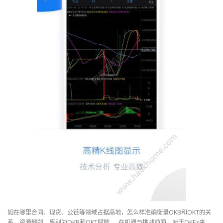
如在哪里合同、现货、公链等领域占据高地，怎么样准确衡量OKB和OKT的关
系，资源倾斜，离别为OKB和OKT赋能……在机遇与挑战前面，对于OKEx来