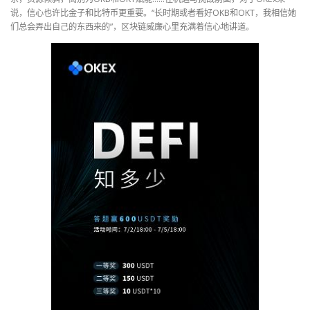
说，信心也许比金子和比特币更重要。“长时期或者看好OKB和OKT，我相信她
们总会弄出自己的东西来的”，区块链威廉心里充满着信心地讲道。