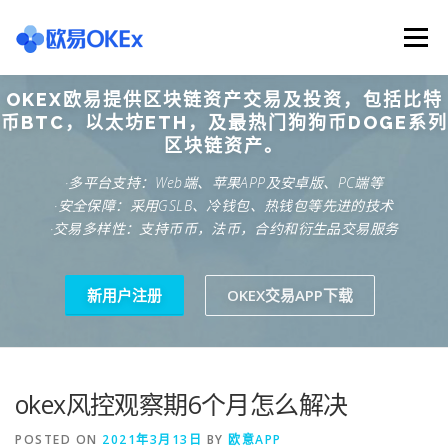
Skip
to
Menu
content
OKEX欧易提供区块链资产交易及投资，包括比特
欧意交易所
关于欧意OKX
欧意APP下载
币BTC，以太坊ETH，及最热门狗狗币DOGE系列
区块链资产。
·多平台支持：Web端、苹果APP及安卓版、PC端等
欧意注册网址
欧意交易下载
欧意团队
·安全保障：采用GSLB、冷钱包、热钱包等先进的技术
·交易多样性：支持币币，法币，合约和衍生品交易服务
欧意APP资讯
易欧APP下载
新用户注册
OKEX交易APP下载
okex风控观察期6个月怎么解决
POSTED ON
2021年3月13日
BY
欧意APP