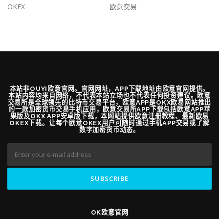
OKEX
欧意交易
本站非OUYI欧意官网。官网网址，APP下载地址由欧意官网提供。
本站内容均来自网络，不代表本站立场也不代表任何投资建议。欧意
交易所是全球领先的比特币交易平台，欧意APP是OKX欧易网站推出
的一款加密货币交易手机应用，欧意交易所APP下载包括欧意APP苹
果版及OKX APP安卓版下载，本网站提供欧意注册教程、最新欧易
OKEX下载。让每个欧意OKEX用户可随时通过手机APP交易或了解
数字加密货币动态。
OK欧意官网