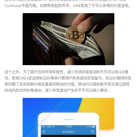
Coinbase市值为锚，在群熊迭起的币市，OKB变成了不可以多得的价值洼地。
这个之外，为了提升合同市场牢稳性，减少市场异常波动时不不可以绕斗δ爆
仓，欧易OKEx还运用标记价格来计算用户的未成功实现盈亏。标记价格同时思
索问题了现货指数价格及基差的移动均匀值。移动均匀值机制平而光滑过滤短
时间内的合同价格波动，减少异常波动产生的不不可以缺少爆仓。