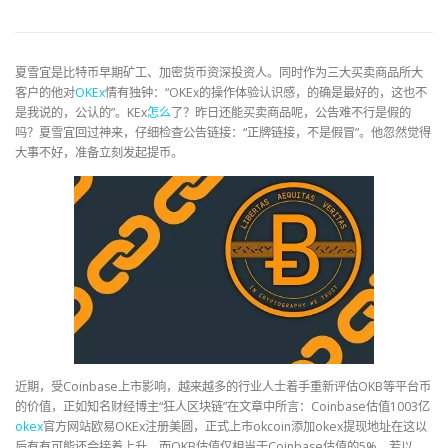
夏雪宜是比特币早期矿工、加密货币资深投资人。同时作为三大买卖商品所大
客户的他对
OKEx
情有独钟：“OKEx的操作体验认识感，的确是最好的，这也不
是我说的，公认的”。KEx
怎么
了？昨日还能买卖商品呢，公告难不行是假的
吗？夏雪宜回过神来，仔细检查公告链接：“正牌链接，不是假冒”。他忽然觉得
大事不好，准备立刻发起提币。
近期，受Coinbase上市影响，越来越多的行业人士着手重新评估OKB等平台币
的价值，正如知名财经博主“狂人区块链”在文章中所言：Coinbase估值1003亿
okex
官方网站欧易OKEx注册美圆，正式上市okcoin添加okex提现地址在这以
后有有可能还会接着上升，而OKB估值仅相当于Coinbase估值的5%，若以