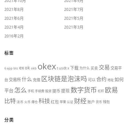
2021年10月
2021年9月
2021年8月
2021年7月
2021年6月
2021年5月
2021年4月
2021年3月
2016年2月
标签
okex
交易
ex
ok
下载
usdt
交易平
t
x
为什么
买卖
6
btc
okb
app
区块链是泡沫吗
什么
合约
如何
交易所
台
充值
可以
地址
数字货币
欧易
怎么
平台
提现
提币
手机
手续费
投资
杠杆
财经
比特
科技
红包
账户
法币
钱包
火币
爆仓
苹果
认证
货币
分类