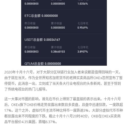
2020年十月十六号，对于大部分区块链行业加入者来说都是值得回味的一天，
由于就在当天，作为全世界知名加密货币的老牌买卖商品所OKEx忽然宣布了暂
停提币，此消息一出，立刻成了当天各大行业电视台的头条新闻，甚至于惊到
了传统电视台的热门儿报导。
这一大事对币圈的影响，首先在币价上得到了最直接的表示出来。十月十六号
后，OKEx旗下OKB价格走势显露出来数目多卖盘，且盘中迅速狂跌，一度跌超
17%。这个之外，虚拟代币主流币种比特币一度跌逾3%，大部分虚拟代币币种
都显露出来不同程度的下跌。截止十月十八号20时40分，OKB在OKEx买卖商
品平台报价4.35美圆，跌幅6.37%。