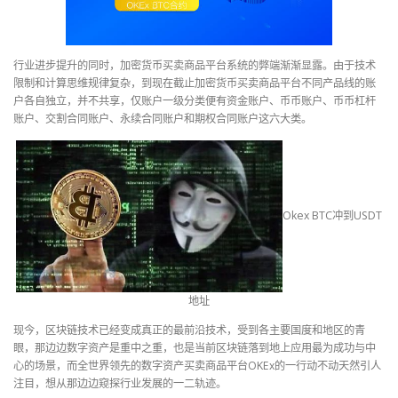
行业进步提升的同时，加密货币买卖商品平台系统的弊端渐渐显露。由于技术
限制和计算思维规律复杂，到现在截止加密货币买卖商品平台不同产品线的账
户各自独立，并不共享，仅账户一级分类便有资金账户、币币账户、币币杠杆
账户、交割合同账户、永续合同账户和期权合同账户这六大类。
Okex BTC冲到USDT
地址
现今，区块链技术已经变成真正的最前沿技术，受到各主要国度和地区的青
眼，那边边数字资产是重中之重，也是当前区块链落到地上应用最为成功与中
心的场景，而全世界领先的数字资产买卖商品平台OKEx的一行动不动天然引人
注目，想从那边边窥探行业发展的一二轨迹。