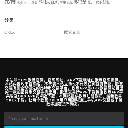
财经
比特
科技
红包
账户
法币
钱包
火币
爆仓
苹果
认证
货币
分类
OKEX
欧意交易
本站非OUYI欧意官网。官网网址，APP下载地址由欧意官网提供。
本站内容均来自网络，不代表本站立场也不代表任何投资建议。欧意
交易所是全球领先的比特币交易平台，欧意APP是OKX欧易网站推出
的一款加密货币交易手机应用，欧意交易所APP下载包括欧意APP苹
果版及OKX APP安卓版下载，本网站提供欧意注册教程、最新欧易
OKEX下载。让每个欧意OKEX用户可随时通过手机APP交易或了解
数字加密货币动态。