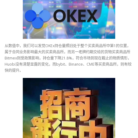
从数值中，我们可以发觉OKEx持仓量照旧处于整个买卖商品所中第1的位置，
属于合同业务影响最大的买卖商品所，而另一老牌约期交给的货物买卖商品所
Bitmex则受政策影响，持仓量下降21.8%，符合市场到现在截止的物质情形，
Huobi没有清楚显露的变化，而bybit、Binance、CME等买卖商品所，则有较
快的提升。