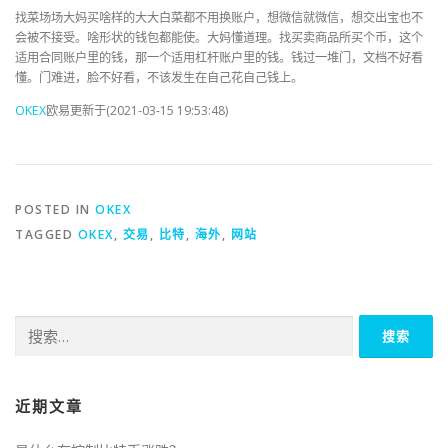
找菜场场大妈买啥样的大大白菜都不用换账户，想微信就微信，想交出宝也不
会被不接受。啥形状的钱包都能使。大妈懂道理。找买卖商品所买个币，这个
适用合同账户里的钱，那一个适用杠杆账户里的钱。钱过一堆门，文档不好看
懂。门难进，脸不好看，不该发生在自己花自己钱上。
OKEX
欧易更新于(2021-03-15 19:53:48)
POSTED IN
OKEX
TAGGED
OKEX
,
交易
,
比特
,
海外
,
网站
搜
索：
近期文章