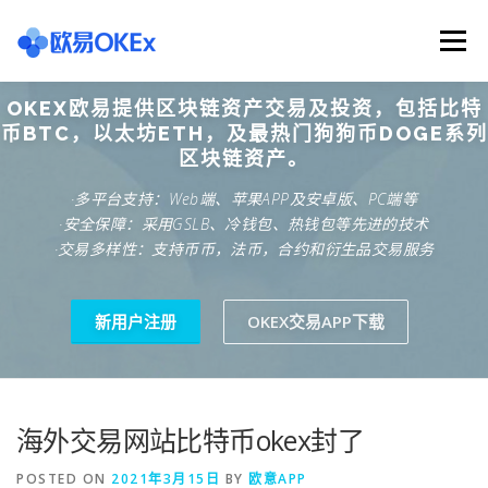
Skip
to
Menu
content
OKEX欧易提供区块链资产交易及投资，包括比特
欧意交易所
关于欧意OKX
欧意APP下载
币BTC，以太坊ETH，及最热门狗狗币DOGE系列
区块链资产。
·多平台支持：Web端、苹果APP及安卓版、PC端等
欧意注册网址
欧意交易下载
欧意团队
·安全保障：采用GSLB、冷钱包、热钱包等先进的技术
·交易多样性：支持币币，法币，合约和衍生品交易服务
欧意APP资讯
易欧APP下载
新用户注册
OKEX交易APP下载
海外交易网站比特币okex封了
POSTED ON
2021年3月15日
BY
欧意APP