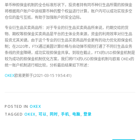
单币种担保金机制的全仓标准形状下，投资者持有同币种衍生品所需的担保金
将根据用户账户中该结算币种的整个权益进行计算，账户内可以成功实现多空
仓位的盈亏互抵，有助于加强账户的安全边际。
专业衍生品买卖商品所：对于专业的衍生品买卖商品所来说，约期交给的货
物、期权等担保金买卖商品是平台的主体业务来源，资金的利用效率对衍生品
投资尤其关键。由于这个专业的衍生品买卖商品所会更有的动力优化担保金机
制；在2020年，FTX通过美圆计算价格与自动弹币规则打通了不同衍生品业务
条线的资金障碍，成功实现担保金共享。到现在截止，FTX的USD担保金机制是
较为成功的担保金机制优化方案，我们将FTX的USD担保金机制与欧易 OKEx的
统一账户机制进行相比较，分析最后结果如下所述：
OKEX
欧易更新于(2021-03-15 19:54:41)
POSTED IN
OKEX
TAGGED
OKEX
,
可以
,
同时
,
手机
,
电脑
,
登录