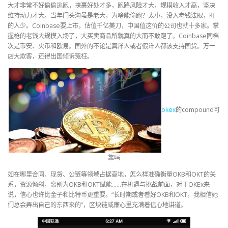
大才非常不好偷偷逃跑，挟裹好处才多，跑路风险才大，规模收入才高，坚决
维持动力才大。当年门头沟虽是老大，为啥能偷跑？太小，没入老钱法眼，盯
的人少。Coinbase要上市，估值千亿美刀，中国值这价的公司也就十多家。掌
握枪的老钱大规模入场了，大买卖商品所就真的大而不敢跑了。Coinbase同档
次是币安、火币和欧易。国外的不论是真洋人或者假洋人都该支持国货。万一
店大欺客，还得出国倾诉冤枉。
okex
的compound可
靠吗
如在哪里合同、现货、公链等领域占据高地，怎么样准确衡量OKB和OKT的关
系，资源倾斜，离别为OKB和OKT赋能……在机遇与挑战前面，对于OKEx来
说，信心也许比金子和比特币更重要。“长时期或者看好OKB和OKT，我相信她
们总会弄出自己的东西来的”，区块链威廉心里充满着信心地讲道。