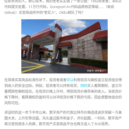
任职务务的人，醉心技术，真的老老实实做了一条公链：18位研发者，466次
代码提交处置，11万行代码，Goreport A+代码品质核定等级……（来自
Github）买卖商品所中的“老实人”，OKEx掉队了吗？
在简单买卖商品标准形状下，投资者或者
可以
利用现货与期权竖立投资组合得
到收入的安全边际。例如，投资者可以持有现货，
同时
买入看跌期权，竖立尽
量照顾性期权组合。在现货价格上升时，得到现货价格带来的收入。当现货价
格下降时，看跌期权的盈利可以对冲现货价格下跌的亏损，因此使整体组合的
风险可控。
讲话时的这一年下半年以来，数字资产的代表比特币价格连续进步突破一万美
圆大关，上升形势迅猛，风头盖过股市和金子，评价起圈，一时间，数字资产
再次受到很多人热捧，数字资产买卖商品平台也再次进入了大众视界。