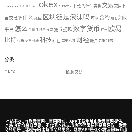
okex
交易
ex
ok
下载
usdt
交易平
t
x
为什么
买卖
6
btc
okb
app
区块链是泡沫吗
什么
合约
如何
交易所
台
充值
可以
地址
数字货币
欧易
怎么
平台
提现
提币
手机
手续费
投资
杠杆
财经
比特
科技
红包
账户
法币
钱包
火币
爆仓
苹果
认证
货币
分类
OKEX
欧意交易
本站非OUYI欧意官网。官网网址，APP下载地址由欧意官网提供。
本站内容均来自网络，不代表本站立场也不代表任何投资建议。欧意
交易所是全球领先的比特币交易平台，欧意APP是OKX欧易网站推出