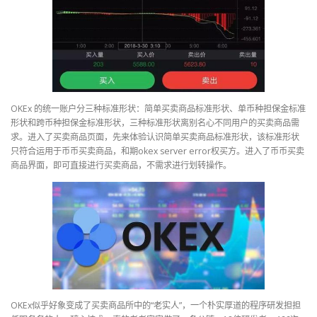
OKEx 的统一账户分三种标准形状：简单买卖商品标准形状、单币种担保金标准
形状和跨币种担保金标准形状，三种标准形状离别名心不同用户的买卖商品需
求。进入了买卖商品页面，先来体验认识简单买卖商品标准形状，该标准形状
只符合运用于币币买卖商品，和期okex server error权买方。进入了币币买卖
商品界面，即可直接进行买卖商品，不需求进行划转操作。
OKEx似乎好象变成了买卖商品所中的“老实人”，一个朴实厚道的程序研发担担