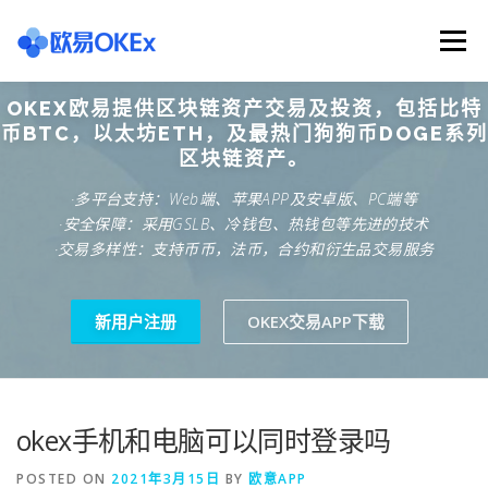
Skip
to
Menu
content
OKEX欧易提供区块链资产交易及投资，包括比特
欧意交易所
关于欧意OKX
欧意APP下载
币BTC，以太坊ETH，及最热门狗狗币DOGE系列
区块链资产。
·多平台支持：Web端、苹果APP及安卓版、PC端等
欧意注册网址
欧意交易下载
欧意团队
·安全保障：采用GSLB、冷钱包、热钱包等先进的技术
·交易多样性：支持币币，法币，合约和衍生品交易服务
欧意APP资讯
易欧APP下载
新用户注册
OKEX交易APP下载
okex手机和电脑可以同时登录吗
POSTED ON
2021年3月15日
BY
欧意APP