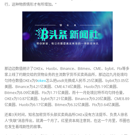
行，这种物质情形才有所增加。”
那边边数值统计了OKEx、Huobi、Binance、Bitmex、CME、bybit、Ftx等多
家上线了约期交给的货物业务的主流数字货币买卖商品所，那边边九月处境均
匀持仓数值OKEx为9
okex
怎么把usdt兑换成人民币.25亿美圆、bybit为3.05亿
美圆、Binance为4.21亿美圆、CME4.74亿美圆、Huobi为5.19亿美圆、
Bitmex为8.09亿美圆、Ftx为1.71亿美圆，而十一月处境比特币均匀持仓量，
OKEx为10.87亿美圆、bybit为7.21亿美圆、Binance为9.20亿美圆、CME8.89
亿美圆、Huobi为6.17亿美圆、Bitmex为6.32亿美圆、Ftx为3.64亿美圆。
还差3天时间，知名加密货币头部买卖商品所OKEx没有方法提币、负责人徐名
人“失联”消息传出，就满一个月了。红星资本局注意到，在这一个月里，币圈也
在发生着戏剧性的故事。