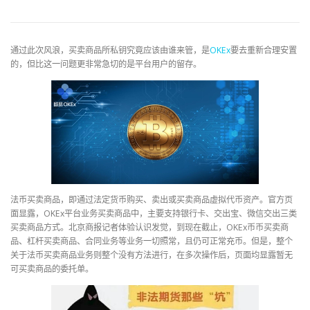
通过此次风浪，买卖商品所私钥究竟应该由谁来管，是
OKEx
要去重新合理安置
的，但比这一问题更非常急切的是平台用户的留存。
法币买卖商品，即通过法定货币购买、卖出或买卖商品虚拟代币资产。官方页
面显露，OKEx平台业务买卖商品中，主要支持银行卡、交出宝、微信交出三类
买卖商品方式。北京商报记者体验认识发觉，到现在截止，OKEx币币买卖商
品、杠杆买卖商品、合同业务等业务一切照常，且仍可正常充币。但是，整个
关于法币买卖商品业务则整个没有方法进行，在多次操作后，页面均显露暂无
可买卖商品的委托单。