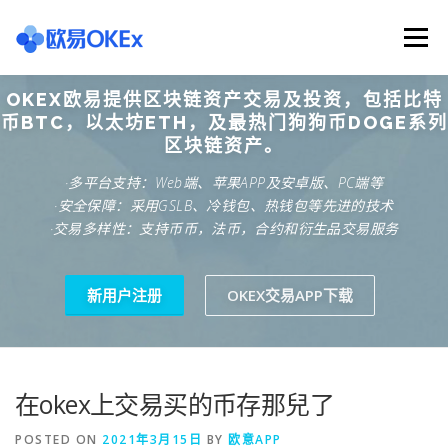
Skip
to
Menu
content
OKEX欧易提供区块链资产交易及投资，包括比特
欧意交易所
关于欧意OKX
欧意APP下载
币BTC，以太坊ETH，及最热门狗狗币DOGE系列
区块链资产。
·多平台支持：Web端、苹果APP及安卓版、PC端等
欧意注册网址
欧意交易下载
欧意团队
·安全保障：采用GSLB、冷钱包、热钱包等先进的技术
·交易多样性：支持币币，法币，合约和衍生品交易服务
欧意APP资讯
易欧APP下载
新用户注册
OKEX交易APP下载
在okex上交易买的币存那兒了
POSTED ON
2021年3月15日
BY
欧意APP