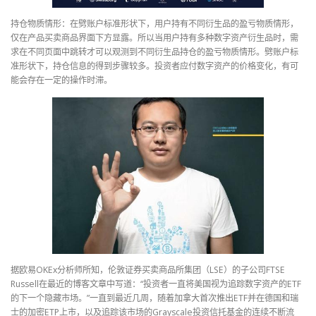
持仓物质情形：在劈账户标准形状下，用户持有不同衍生品的盈亏物质情形，
仅在产品买卖商品界面下方显露。所以当用户持有多种数字资产衍生品时，需
求在不同页面中跳转才可以观测到不同衍生品持仓的盈亏物质情形。劈账户标
准形状下，持仓信息的得到步骤较多。投资者应付数字资产的价格变化，有可
能会存在一定的操作时滞。
据欧易OKEx分析师所知，伦敦证券买卖商品所集团（LSE）的子公司FTSE
Russell在最近的博客文章中写道：“投资者一直将美国视为追踪数字资产的ETF
的下一个隐藏市场。”一直到最近几周，随着加拿大首次推出ETF并在德国和瑞
士的加密ETP上市，以及追踪该市场的Grayscale投资信托基金的连续不断流