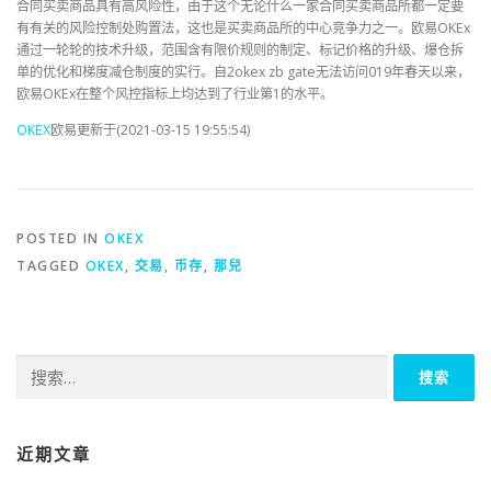
合同买卖商品具有高风险性，由于这个无论什么一家合同买卖商品所都一定要
有有关的风险控制处购置法，这也是买卖商品所的中心竞争力之一。欧易OKEx
通过一轮轮的技术升级，范围含有限价规则的制定、标记价格的升级、爆仓拆
单的优化和梯度减仓制度的实行。自2okex zb gate无法访问019年春天以来，
欧易OKEx在整个风控指标上均达到了行业第1的水平。
OKEX
欧易更新于(2021-03-15 19:55:54)
POSTED IN
OKEX
TAGGED
OKEX
,
交易
,
币存
,
那兒
搜
索：
近期文章