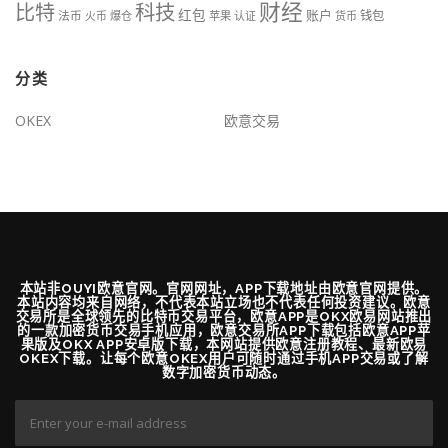
财经
比特
科技
红包
账户
法币
钱包
火币
爆仓
苹果
认证
货币
分类
OKEX
欧意交易
本站非OUYI欧意官网。官网网址，APP下载地址由欧意官网提供。
本站内容均来自网络，不代表本站立场也不代表任何投资建议。欧意
交易所是全球领先的比特币交易平台，欧意APP是OKX欧易网站推出
的一款加密货币交易手机应用，欧意交易所APP下载包括欧意APP苹
果版及OKX APP安卓版下载，本网站提供欧意注册教程、最新欧易
OKEX下载。让每个欧意OKEX用户可随时通过手机APP交易或了解
数字加密货币动态。