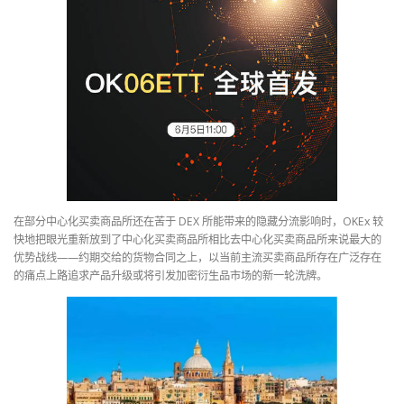
在部分中心化买卖商品所还在苦于 DEX 所能带来的隐藏分流影响时，OKEx 较
快地把眼光重新放到了中心化买卖商品所相比去中心化买卖商品所来说最大的
优势战线——约期交给的货物合同之上，以当前主流买卖商品所存在广泛存在
的痛点上路追求产品升级或将引发加密衍生品市场的新一轮洗牌。