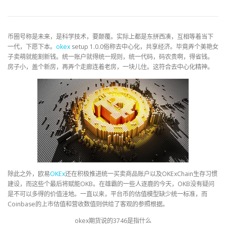
币圈号称是未来，是科学技术，要颠覆。实际上都是东拼西凑，互相等着当下
一代，下愿下本。
okex
setup 1.0.0俗称去中心化，共享经济。毕竟弄个美艳女
子卖萌就能割新钱。统一账户就得统一规则，统一代码，码农贵啊，得省钱。
房子小，盖个新房，再弄个走廊连着老房，一块儿住。这符合去中心化精神。
除此之外，欧易
OKEx
还在积极推进统一买卖商品账户以及OKExChain生存习惯
建设，而这些个最后将赋能OKB。在雄霸的一些人逐鹿的今天，OKB没有疑问
是不可以多得的价值洼地。一直以来，平台币的估值模型缺少统一标准，而
Coinbase的上市估值和营收数值则供给了客观的参照根据。
okex期货说的3746是指什么