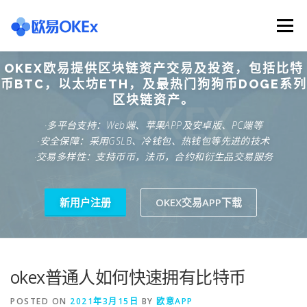
Skip
to
Menu
content
OKEX欧易提供区块链资产交易及投资，包括比特
欧意交易所
关于欧意OKX
欧意APP下载
币BTC，以太坊ETH，及最热门狗狗币DOGE系列
区块链资产。
·多平台支持：Web端、苹果APP及安卓版、PC端等
欧意注册网址
欧意交易下载
欧意团队
·安全保障：采用GSLB、冷钱包、热钱包等先进的技术
·交易多样性：支持币币，法币，合约和衍生品交易服务
欧意APP资讯
易欧APP下载
新用户注册
OKEX交易APP下载
okex普通人如何快速拥有比特币
POSTED ON
2021年3月15日
BY
欧意APP