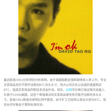
最近欧易OKEx分析师的分析表明，由于美圆指数走强和国债收入率上升，专业
买卖商品员仍不愿开设新的BTC多头头寸，而大公司正在以加速的速度购买
BTC，造成买卖商品所数目多资金外流。现在，
比特
币价格已保证每天收盘儿
价高于52000美圆，这些个牵强凑合的买卖商品者有有可能开设新的多头头
寸。欧易OKEx数值也表明比特币看涨，由于矿工已经停止卖出大部分BTC，现
在似乎好象处于累积标准形状。