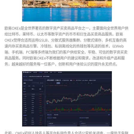
欧易OKEx是全世界著名的数字资产买卖商品平台之一，主要面向全世界用户供
给比特币、莱特币、以太币等数字资产的币币和衍生品买卖商品服务。欧易
OKEx觉得合适而运用GSLB、分散式服务器集群、分散式储存、多机互备的高
速内存买卖商品引擎、冷钱包、私钥离线化的热钱包等先进的技术，以Web
端、手机端、PC端等多终端为我们的客户供给安全、牢稳、可信的数字资买卖
商品服务。同时欧易OKEx不断根据用户的建议和需求，改进和升级产品和服
务，越来越好的服务每一位客户，创新和用户体验认识的提升永无终点。
此前，OKEx初创人徐名人等平台私钥负责人合适公安机关调查，一度处于失联