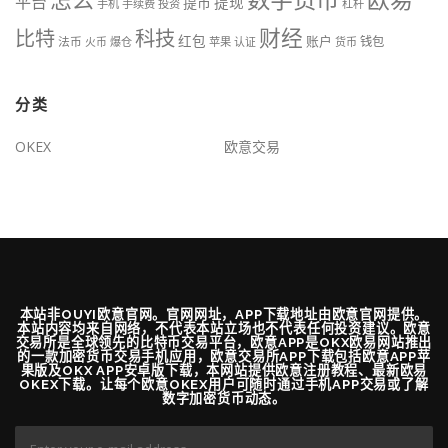
平台
提现
提币
手机
手续费
投资
杠杆
财经
比特
科技
红包
账户
法币
钱包
火币
爆仓
苹果
认证
货币
分类
OKEX
欧意交易
本站非OUYI欧意官网。官网网址，APP下载地址由欧意官网提供。
本站内容均来自网络，不代表本站立场也不代表任何投资建议。欧意
交易所是全球领先的比特币交易平台，欧意APP是OKX欧易网站推出
的一款加密货币交易手机应用，欧意交易所APP下载包括欧意APP苹
果版及OKX APP安卓版下载，本网站提供欧意注册教程、最新欧易
OKEX下载。让每个欧意OKEX用户可随时通过手机APP交易或了解
数字加密货币动态。