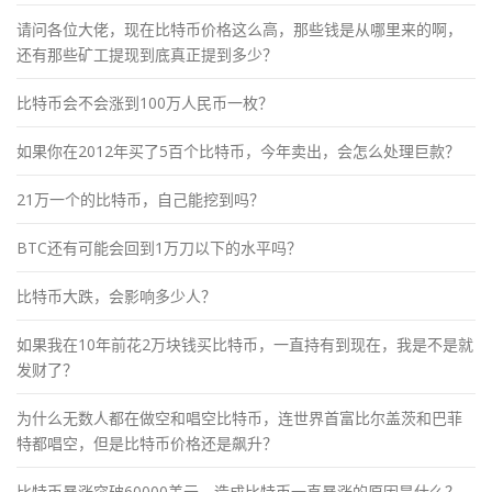
请问各位大佬，现在比特币价格这么高，那些钱是从哪里来的啊，
还有那些矿工提现到底真正提到多少？
比特币会不会涨到100万人民币一枚？
如果你在2012年买了5百个比特币，今年卖出，会怎么处理巨款？
21万一个的比特币，自己能挖到吗？
BTC还有可能会回到1万刀以下的水平吗？
比特币大跌，会影响多少人？
如果我在10年前花2万块钱买比特币，一直持有到现在，我是不是就
发财了？
为什么无数人都在做空和唱空比特币，连世界首富比尔盖茨和巴菲
特都唱空，但是比特币价格还是飙升？
比特币暴涨突破60000美元，造成比特币一直暴涨的原因是什么？