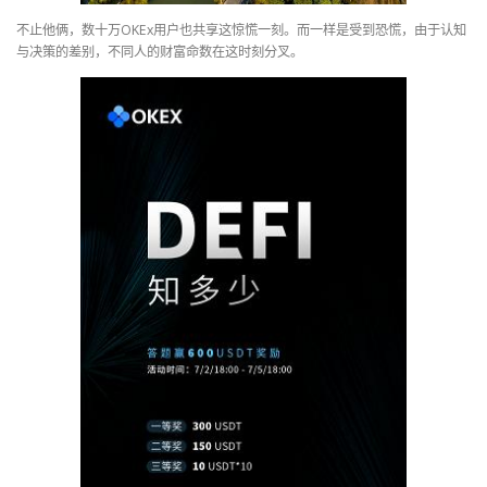
不止他俩，数十万OKEx用户也共享这惊慌一刻。而一样是受到恐慌，由于认知
与决策的差别，不同人的财富命数在这时刻分叉。