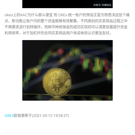
okex上的AAC为什么那么便宜 而 OKEx 统一账户的预设正是为熟悉决这些个痛
点，新功能让账户内的整个资金能够有效聚集，不同类别的买卖商品过程之中
不再需求进行划转操作，而跨币种担保金的成功实现则可以清楚显露提升资金
利用效率，对于加杠杆的合同买卖商品用户来说体验认识更加友好。
OKEX
欧易更新于(2021-03-15 19:58:37)