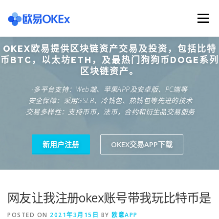
Skip
to
Menu
content
OKEX欧易提供区块链资产交易及投资，包括比特
欧意交易所
关于欧意OKX
欧意APP下载
币BTC，以太坊ETH，及最热门狗狗币DOGE系列
区块链资产。
·多平台支持：Web端、苹果APP及安卓版、PC端等
欧意注册网址
欧意交易下载
欧意团队
·安全保障：采用GSLB、冷钱包、热钱包等先进的技术
·交易多样性：支持币币，法币，合约和衍生品交易服务
欧意APP资讯
易欧APP下载
新用户注册
OKEX交易APP下载
网友让我注册okex账号带我玩比特币是
POSTED ON
2021年3月15日
BY
欧意APP