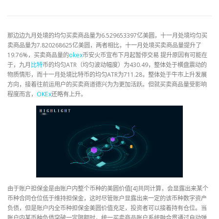
那边边九月处境的均匀买卖商品量为6.529653397亿美圆，十一月处境均匀买
卖商品量为7.820268625亿美圆，两者相比，十一月处境买卖商品量提升了
19.76%，买卖商品量的
okex
币安火币宣布下月起暂停交易 提升原因有可能在
于，九月
比特
币的均匀ATR（均匀波动幅度）为430.49，整体处于横盘震动的
物质情形，而十一月处境比特币的均匀ATR为711.28，整体处于牛市上升发展
方向，接着往前运用户的买卖商道德兴为为更加活跃。但就买卖商品量受影响
程度而言，
OKEx
还略有上升。
由于账户担保金是由账户内整个币种的美圆价值[4]共同计算，会显露出来某个
币种合同仓位低于维持担保金，这时尽管账户显露出来一定的该币种数字资产
负债，但是账户内全币种担保金美圆价值充足，投资者可以接着持有仓位。当
账户内某币种负债突破一定限额时，统一买卖商品账户系统融合贯通过自动弹