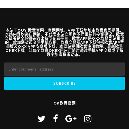
本站非OUYI欧意官网。官网网址，APP下载地址由欧意官网提供。
本站内容均来自网络，不代表本站立场也不代表任何投资建议。欧意
交易所是全球领先的比特币交易平台，欧意APP是OKX欧易网站推出
的一款加密货币交易手机应用，欧意交易所APP下载包括欧意APP苹
果版及OKX APP安卓版下载，本网站提供欧意注册教程、最新欧易
OKEX下载。让每个欧意OKEX用户可随时通过手机APP交易或了解
数字加密货币动态。
OK欧意官网