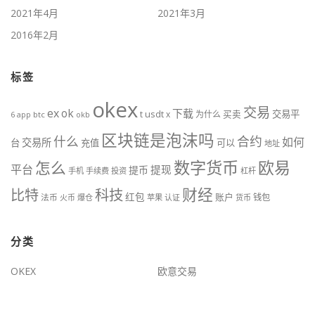
2021年4月
2021年3月
2016年2月
标签
okex
交易
ex
ok
下载
usdt
交易平
t
x
为什么
买卖
6
btc
okb
app
区块链是泡沫吗
什么
合约
如何
交易所
台
充值
可以
地址
数字货币
欧易
怎么
平台
提现
提币
手机
手续费
投资
杠杆
财经
比特
科技
红包
账户
法币
钱包
火币
爆仓
苹果
认证
货币
分类
OKEX
欧意交易