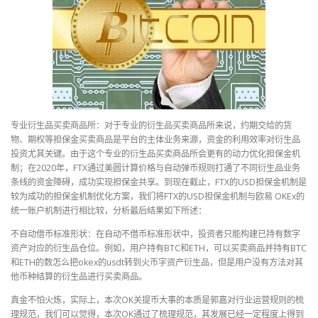
专业衍生品买卖商品所：对于专业的衍生品买卖商品所来说，约期交给的货
物、期权等担保金买卖商品是平台的主体业务来源，资金的利用效率对衍生品
投资尤其关键。由于这个专业的衍生品买卖商品所会更有的动力优化担保金机
制；在2020年，FTX通过美圆计算价格与自动弹币规则打通了不同衍生品业务
条线的资金障碍，成功实现担保金共享。到现在截止，FTX的USD担保金机制是
较为成功的担保金机制优化方案，我们将FTX的USD担保金机制与欧易 OKEx的
统一账户机制进行相比较，分析最后结果如下所述：
不自动借币标准形状：在自动不借币标准形状中，投资者只能构建已持有数字
资产对应的衍生品仓位。例如，用户持有BTC和ETH，可以买卖商品并持有BTC
和ETH的数怎么把okex的usdt转到火币字资产衍生品，但是用户没有方法对其
他币种结算的衍生品进行买卖商品。
真金不怕火炼，实际上，本次OK关提币大事的本质是郭嘉对行业运营规则的梳
理规范，我们可以觉得，本次OK通过了梳理规范，其发展已经一定程度上得到