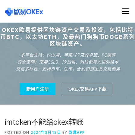
Skip
to
Menu
content
OKEX欧易提供区块链资产交易及投资，包括比特
欧意交易所
关于欧意OKX
欧意APP下载
币BTC，以太坊ETH，及最热门狗狗币DOGE系列
区块链资产。
·多平台支持：Web端、苹果APP及安卓版、PC端等
欧意注册网址
欧意交易下载
欧意团队
·安全保障：采用GSLB、冷钱包、热钱包等先进的技术
·交易多样性：支持币币，法币，合约和衍生品交易服务
欧意APP资讯
易欧APP下载
新用户注册
OKEX交易APP下载
imtoken不能给okex转账
POSTED ON
2021年3月15日
BY
欧意APP