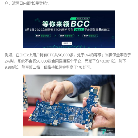
户，近两日内都“如坐针毡”。
例如，在OKEx上用户持有BTC共50,000张，处于Lv4的等级；当担保金率低于
2%时，系统不会将50,000张合同直接整个平仓，而是平仓40,001张，剩下
9,999张，降至第二档，使维持担保金率高于1%即可。