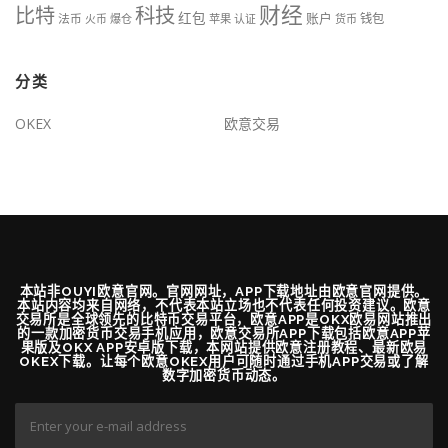
财经
比特
科技
红包
账户
法币
钱包
火币
爆仓
苹果
认证
货币
分类
OKEX
欧意交易
本站非OUYI欧意官网。官网网址，APP下载地址由欧意官网提供。
本站内容均来自网络，不代表本站立场也不代表任何投资建议。欧意
交易所是全球领先的比特币交易平台，欧意APP是OKX欧易网站推出
的一款加密货币交易手机应用，欧意交易所APP下载包括欧意APP苹
果版及OKX APP安卓版下载，本网站提供欧意注册教程、最新欧易
OKEX下载。让每个欧意OKEX用户可随时通过手机APP交易或了解
数字加密货币动态。