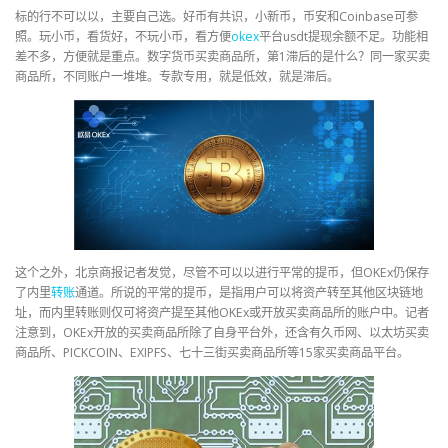
标的行不可以以，主要自己选。好币有共识，小新币，币安和Coinbase可参
照。玩小币，看货好，不玩小币，看方便
okex
平台usdt提现余额不足。功能相
差不多，方便就是重点。数字货币买卖商品所，第1滞后的是什么？同一家买卖
商品所，不同账户一堆堆。专款专用，就是低效，就是滞后。
这个之外，北京商报记者发觉，尽管不可以以进行平常的提币，但OKEx仍保存
了内里
转账
通道。所说的平常的提币，是指用户可以将资产转至其他区块链地
址，而内里转账则仅可将资产提至其他OKEx或开放买卖商品所的账户中。记者
注意到，OKEx开放的买卖商品所除了自身平台外，还含有久币网、以太坊买卖
商品所、PICKCOIN、EXIPFS、七十三街买卖商品所等15家买卖商品平台。