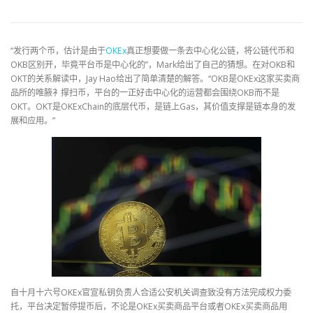
“发行两个币，估计是由于
OKEx
真正想要做一条去中心化公链，将公链代币和
OKB区别开，毕竟平台币是中心化的”，Mark给出了自己的猜想。在对OKB和
OKT的关系解读中，Jay Hao给出了简单清楚的解答。“OKB是OKEx这家买卖商
品所的唯腋衤撑扫币，平台的一正好击中心化的运营都会围绕OKB而不是
OKT。OKT是OKExChain的底层代币，是链上Gas，其价值支撑是链本身的发
展和应用。”
自十月十六号OKEx官宣私钥负责人合适公安机关调查致没有方法完成权力委
托，平台决定暂停提币后，不论是OKEx买卖商品平台或者OKEx买卖商品用