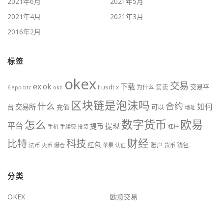
2021年6月
2021年5月
2021年4月
2021年3月
2016年2月
标签
okex
交易
ex
ok
下载
usdt
交易平
t
x
为什么
买卖
6
btc
okb
app
区块链是泡沫吗
什么
合约
如何
交易所
台
充值
可以
地址
数字货币
欧易
怎么
平台
提现
提币
手机
手续费
投资
杠杆
财经
比特
科技
红包
账户
法币
钱包
火币
爆仓
苹果
认证
货币
分类
OKEX
欧意交易