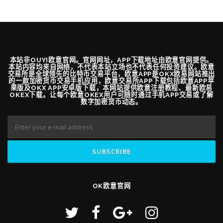
本站非OUYI欧意官网。官网网址，APP下载地址由欧意官网提供。
本站内容均来自网络，不代表本站立场也不代表任何投资建议。欧意
交易所是全球领先的比特币交易平台，欧意APP是OKX欧易网站推出
的一款加密货币交易手机应用，欧意交易所APP下载包括欧意APP苹
果版及OKX APP安卓版下载，本网站提供欧意注册教程、最新欧易
OKEX下载。让每个欧意OKEX用户可随时通过手机APP交易或了解
数字加密货币动态。
OK欧意官网