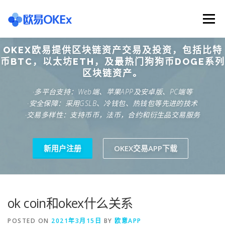
Skip
to
Menu
content
OKEX欧易提供区块链资产交易及投资，包括比特
欧意交易所
关于欧意OKX
欧意APP下载
币BTC，以太坊ETH，及最热门狗狗币DOGE系列
区块链资产。
·多平台支持：Web端、苹果APP及安卓版、PC端等
欧意注册网址
欧意交易下载
欧意团队
·安全保障：采用GSLB、冷钱包、热钱包等先进的技术
·交易多样性：支持币币，法币，合约和衍生品交易服务
欧意APP资讯
易欧APP下载
新用户注册
OKEX交易APP下载
ok coin和okex什么关系
POSTED ON
2021年3月15日
BY
欧意APP