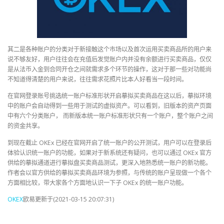
其二是各种账户的分类对于新接触这个市场以及首次运用买卖商品所的用户来
说不够友好，用户往往会在充值后发觉账户内并没有余额进行买卖商品，仅仅
是从法币入金到合同开仓之间就需求多个环节的操作，这对于那一些对功能尚
不知道得清楚的用户来说，往往需求花照片比本人好看当一段时间。
在官网登录账号挑选统一账户标准形状开启摹拟买卖商品在这以后，摹拟环境
中的账户会自动得到一些用于测试的虚拟资产。可以看到，旧版本的资产页面
中有六个分类账户， 而新版本统一账户标准形状只有一个账户，整个账户之间
的资金共享。
到现在截止 OKEx 已经在官网开启了统一账户的公开测试，用户可以在登录后
体验认识统一账户的功能，如果对于新系统还有疑问，也可以通过 OKEx 官方
供给的摹拟通道进行摹拟盘买卖商品测试，更深入地熟悉统一账户的新功能。
作者会以官方供给的摹拟买卖商品环境为参照，与传统的账户呈现做一个各个
方面相比较，带大家各个方面地认识一下子 OKEx 的统一账户功能。
OKEX
欧易更新于(2021-03-15 20:07:31)