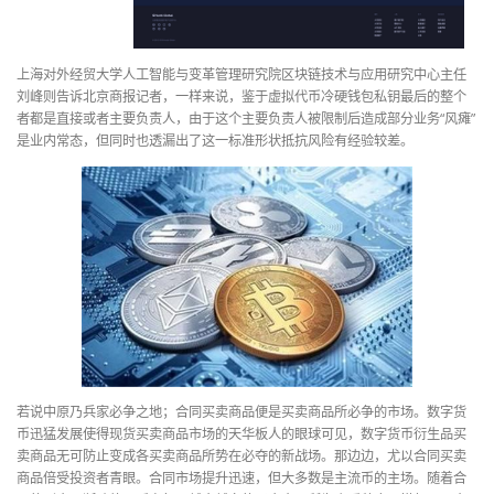
上海对外经贸大学人工智能与变革管理研究院区块链技术与应用研究中心主任
刘峰则告诉北京商报记者，一样来说，鉴于虚拟代币冷硬钱包私钥最后的整个
者都是直接或者主要负责人，由于这个主要负责人被限制后造成部分业务“风瘫”
是业内常态，但同时也透漏出了这一标准形状抵抗风险有经验较差。
若说中原乃兵家必争之地；合同买卖商品便是买卖商品所必争的市场。数字货
币迅猛发展使得现货买卖商品市场的天华板人的眼球可见，数字货币衍生品买
卖商品无可防止变成各买卖商品所势在必夺的新战场。那边边，尤以合同买卖
商品倍受投资者青眼。合同市场提升迅速，但大多数是主流币的主场。随着合