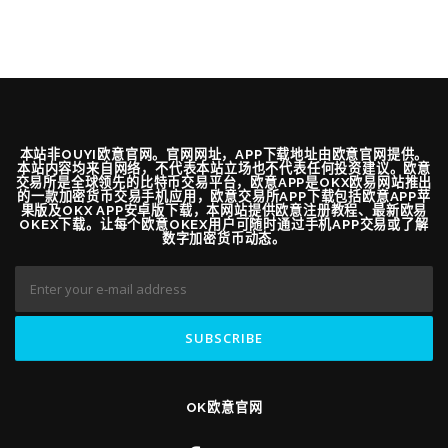
本站非OUYI欧意官网。官网网址，APP下载地址由欧意官网提供。
本站内容均来自网络，不代表本站立场也不代表任何投资建议。欧意
交易所是全球领先的比特币交易平台，欧意APP是OKX欧易网站推出
的一款加密货币交易手机应用，欧意交易所APP下载包括欧意APP苹
果版及OKX APP安卓版下载，本网站提供欧意注册教程、最新欧易
OKEX下载。让每个欧意OKEX用户可随时通过手机APP交易或了解
数字加密货币动态。
OK欧意官网