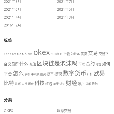
2021年8月
2021年7月
2021年6月
2021年5月
2021年4月
2021年3月
2016年2月
标签
okex
交易
ex
ok
下载
usdt
交易平
t
x
为什么
买卖
6
btc
okb
app
区块链是泡沫吗
什么
合约
如何
交易所
台
充值
可以
地址
数字货币
欧易
怎么
平台
提现
提币
手机
手续费
投资
杠杆
财经
比特
科技
红包
账户
法币
钱包
火币
爆仓
苹果
认证
货币
分类
OKEX
欧意交易