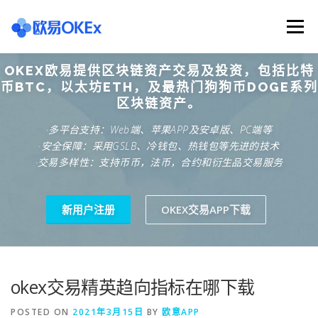
Skip
to
Menu
content
OKEX欧易提供区块链资产交易及投资，包括比特
欧意交易所
关于欧意OKX
欧意APP下载
币BTC，以太坊ETH，及最热门狗狗币DOGE系列
区块链资产。
·多平台支持：Web端、苹果APP及安卓版、PC端等
欧意注册网址
欧意交易下载
欧意团队
·安全保障：采用GSLB、冷钱包、热钱包等先进的技术
·交易多样性：支持币币，法币，合约和衍生品交易服务
欧意APP资讯
易欧APP下载
新用户注册
OKEX交易APP下载
okex交易精英趋向指标在哪下载
POSTED ON
2021年3月15日
BY
欧意APP