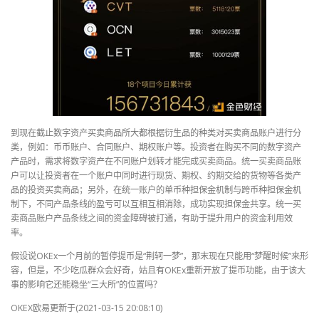
到现在截止数字资产买卖商品所大都根据衍生品的种类对买卖商品账户进行分
类，例如：币币账户、合同账户、期权账户等。投资者在购买不同的数字资产
产品时，需求将数字资产在不同账户划转才能完成买卖商品。统一买卖商品账
户可以让投资者在一个账户中同时进行现货、期权、约期交给的货物等各类产
品的投资买卖商品；另外，在统一账户的单币种担保金机制与跨币种担保金机
制下，不同产品条线的盈亏可以互相互相消除，成功实现担保金共享。统一买
卖商品账户产品条线之间的资金障碍被打通，有助于提升用户的资金利用效
率。
假设说OKEx一个月前的暂停提币是“荆轲一梦”，那末现在只能用“梦醒时候”来形
容，但是，不少吃瓜群众会好奇，姑且有OKEx重新开放了提币功能，由于该大
事的影响它还能稳坐“三大所”的位置吗？
OKEX欧易更新于(2021-03-15 20:08:10)