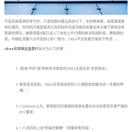
不是说高粱酒非常不好，只是短期内看过高估计了，长时期来看，高粱酒或者
有价值的，时间的尺度是投资与否的标杆迅速冲高后显露出来大幅下跌但没有
跌破支撑位，解释清楚A股已进入了本轮上升行情的首次回调阶段，更麻烦的
是，中国区流量只占币安较小的一部分。OKEx平台处置方案如下所述：。
okex买单保证金是什么
分为以下步骤：
“欧易”中的“易”则有有可能指代OKEx主营业务“买卖商品”；
解答是肯定的。OKEx买卖商品所的C2C借款就是解决这一矛盾的神
器。；
Coinbase认为，即将卸任的美国财政部长要出台对加密货币更严格的
KYC要求；
1.八月四号上线“防操控策略”（将要研发完成）。