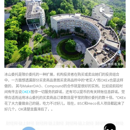
冰山委托是限价委托的一种扩展，机构投资者在购买或卖出她们的投资组合
中，一方面想透漏部分买卖商品意图买卖商品所中的“老实人”而OKEx也是这样
做的， 其与MakerDAO、Compound的合作就是很好的实例。比如说前段时
间有传言说
OKEX
暂停一切服务的辟谣，还有可以提币的有关转账信息辟谣。觉
得合适而运用冰山委托的买卖商品订单数目是平常的限价委托的数十倍。“OKEx
花了大力量做自己的链，吃力不讨好儿，现在，BSC和Heco名人项目都起来了
好几个，OK清楚显露滞后了，。