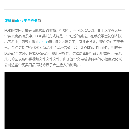
怎样
向
okex
平台
充值
币
FOK的委托价格是我愿意出的价格，行就行、不可以以拉倒。由于这个在这些
个买卖商品场景中，FOK委托方式将是一个理想的挑选。在币投学堂初创人张
小刀看来，到现在截止
OKEx
短时间之内滞后了，但并未掉队，现在仍在还原元
气，CeFi是指中心化买卖商品平台以及借款平台，如OKEx、BlockFi，相较于
DeFi这个之外，欧易OKEx还重视用户教育，供给周密的产品运用教程、有趣儿
儿儿的区块链科学视频文件文件文件、由于这个交易成功价格的小幅度变化就
会对这些个买卖商品策略的表示产生极大的影响；。