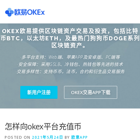
Skip
to
content
OKEX欧易提供区块链资产交易及投资，包括比特
欧意交易所
关于欧意OKX
欧意APP下载
欧意注册网
币BTC，以太坊ETH，及最热门狗狗币DOGE系列
区块链资产。
·多平台支持：Web端、苹果APP及安卓版、PC端等
欧意团队
欧意APP资讯
易欧APP下载
·安全保障：采用GSLB、冷钱包、热钱包等先进的技术
·交易多样性：支持币币，法币，合约和衍生品交易服务
新用户注册
OKEX交易APP下载
怎样向okex平台充值币
POSTED ON
2021年5月24日
BY
欧意APP