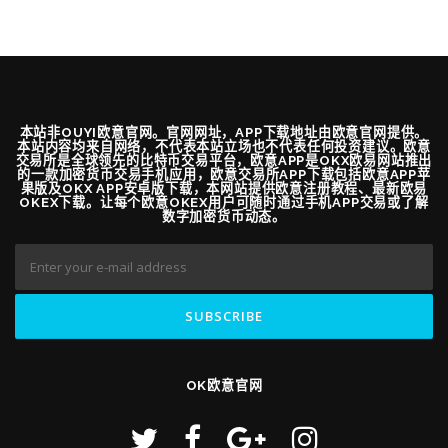
本站非OUYI欧意官网。官网网址，APP下载地址由欧意官网提供。
本站内容均来自网络，不代表本站立场也不代表任何投资建议。欧意
交易所是全球领先的比特币交易平台，欧意APP是OKX欧易网站推出
的一款加密货币交易手机应用，欧意交易所APP下载包括欧意APP苹
果版及OKX APP安卓版下载，本网站提供欧意注册教程、最新欧易
OKEX下载。让每个欧意OKEX用户可随时通过手机APP交易或了解
数字加密货币动态。
OK欧意官网