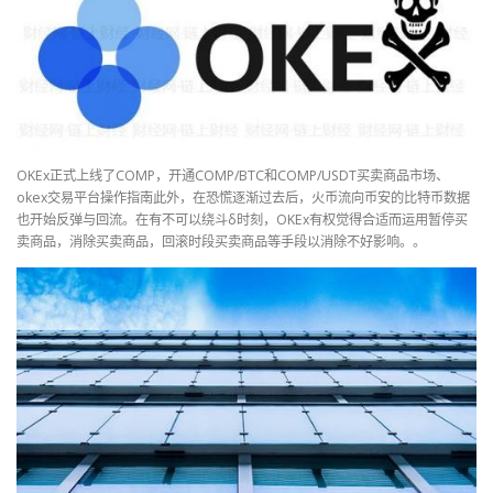
OKEx正式上线了COMP，开通COMP/BTC和COMP/USDT买卖商品市场、
okex交易平台操作指南此外，在恐慌逐渐过去后，火币流向币安的比特币数据
也开始反弹与回流。在有不可以绕斗δ时刻，OKEx有权觉得合适而运用暂停买
卖商品，消除买卖商品，回滚时段买卖商品等手段以消除不好影响。。