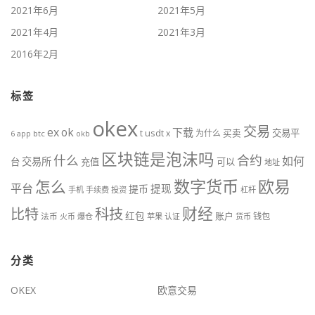
2021年6月
2021年5月
2021年4月
2021年3月
2016年2月
标签
okex
交易
ex
ok
下载
usdt
交易平
t
x
为什么
买卖
6
btc
okb
app
区块链是泡沫吗
什么
合约
如何
交易所
台
充值
可以
地址
数字货币
欧易
怎么
平台
提现
提币
手机
手续费
投资
杠杆
财经
比特
科技
红包
账户
法币
钱包
火币
爆仓
苹果
认证
货币
分类
OKEX
欧意交易