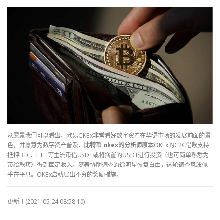
从愿景我们可以看出，欧易OKEx非常看好数字资产在华语市场的发展前面的景
色，并愿意为数字资产普及、
比特币 okex的分析师
原本OKEx的C2C借款支持
抵押BTC、ETH等主流币借USDT或将搁置的USDT进行投资（也可简单熟悉为
带给款项）得到固定收入。随着协助调查的徐明星恢复自由，这轮调查风波似
乎在平息。OKEx启动层出不穷的奖励措施。
更新于(2021-05-24 08:58:10)