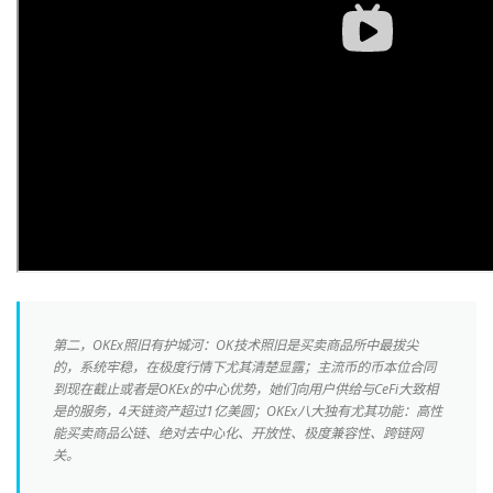
第二，OKEx照旧有护城河：OK技术照旧是买卖商品所中最拔尖
的，系统牢稳，在极度行情下尤其清楚显露；主流币的币本位合同
到现在截止或者是OKEx的中心优势，她们向用户供给与CeFi大致相
是的服务，4天链资产超过1亿美圆；OKEx八大独有尤其功能：高性
能买卖商品公链、绝对去中心化、开放性、极度兼容性、跨链网
关。