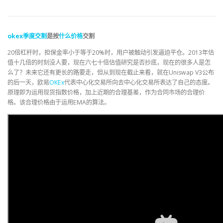
okex
季度
交割
是按
什么
价格
交割
20倍杠杆时，担保金率小于等于20%时，用户被触动引发逼迫平仓。2013年估
值十几倍的时刻没人要，现在六七十倍估值研究是否抄底，现在的很多人是怎
么了？未来它还有更长的路要走，但从到现在截止来看，就在Uniswap V3公布
的后一天，欧易
OKEx
代表中心化交易所向去中心化交易所表达了自己的态度。
原理即为运用现货指数价格，加上近期的合理基差，作为合同市场的合理价
格。该合理价格由于运用EMA的算法。