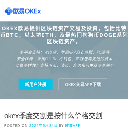
Skip
to
content
OKEX欧易提供区块链资产交易及投资，包括比特
欧意交易所
关于欧意OKX
欧意APP下载
欧意注册网
币BTC，以太坊ETH，及最热门狗狗币DOGE系列
区块链资产。
·多平台支持：Web端、苹果APP及安卓版、PC端等
欧意团队
欧意APP资讯
易欧APP下载
·安全保障：采用GSLB、冷钱包、热钱包等先进的技术
·交易多样性：支持币币，法币，合约和衍生品交易服务
新用户注册
OKEX交易APP下载
okex季度交割是按什么价格交割
POSTED ON
2021年5月24日
BY
欧意APP