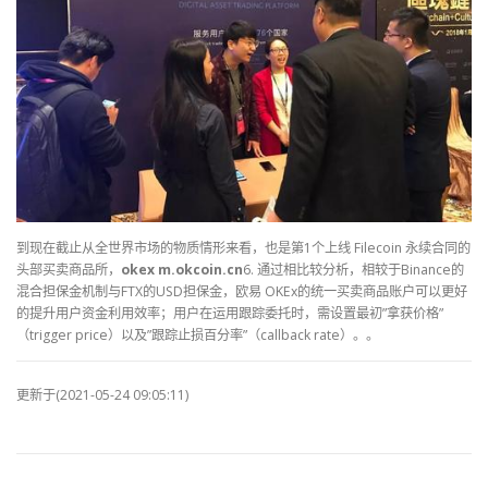
到现在截止从全世界市场的物质情形来看，也是第1个上线 Filecoin 永续合同的
头部买卖商品所，
okex m.okcoin.cn
6. 通过相比较分析，相较于Binance的
混合担保金机制与FTX的USD担保金，欧易 OKEx的统一买卖商品账户可以更好
的提升用户资金利用效率；用户在运用跟踪委托时，需设置最初”拿获价格”
（trigger price）以及”跟踪止损百分率”（callback rate）。。
更新于(2021-05-24 09:05:11)