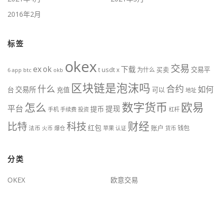
2016年2月
标签
okex
交易
ex
ok
下载
usdt
交易平
t
x
为什么
买卖
6
btc
okb
app
区块链是泡沫吗
什么
合约
如何
交易所
台
充值
可以
地址
数字货币
欧易
怎么
平台
提现
提币
手机
手续费
投资
杠杆
财经
比特
科技
红包
账户
法币
钱包
火币
爆仓
苹果
认证
货币
分类
OKEX
欧意交易