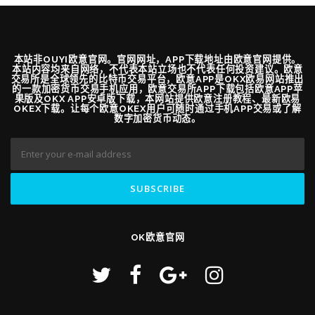
本站非OUYI欧意官网。官网网址，APP下载地址由欧意官网提供。
本站内容均来自网络，不代表本站立场也不代表任何投资建议。欧意
交易所是全球领先的比特币交易平台，欧意APP是OKX欧易网站推出
的一款加密货币交易手机应用，欧意交易所APP下载包括欧意APP苹
果版及OKX APP安卓版下载，本网站提供欧意注册教程、最新欧易
OKEX下载。让每个欧意OKEX用户可随时通过手机APP交易或了解
数字加密货币动态。
OK欧意官网