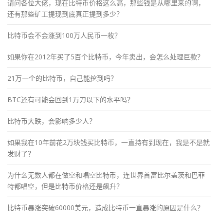
请问各位大佬，现在比特币价格这么高，那些钱是从哪里来的啊，
还有那些矿工提现到底真正提到多少？
比特币会不会涨到100万人民币一枚？
如果你在2012年买了5百个比特币，今年卖出，会怎么处理巨款？
21万一个的比特币，自己能挖到吗？
BTC还有可能会回到1万刀以下的水平吗？
比特币大跌，会影响多少人？
如果我在10年前花2万块钱买比特币，一直持有到现在，我是不是就
发财了？
为什么无数人都在做空和唱空比特币，连世界首富比尔盖茨和巴菲
特都唱空，但是比特币价格还是飙升？
比特币暴涨突破60000美元，造成比特币一直暴涨的原因是什么？