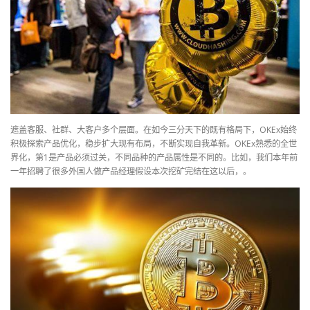
遮盖客服、社群、大客户多个层面。在如今三分天下的既有格局下，OKEx始终
积极探索产品优化，稳步扩大现有布局，不断实现自我革新。OKEx熟悉的全世
界化，第1是产品必须过关，不同品种的产品属性是不同的。比如，我们本年前
一年招聘了很多外国人做产品经理假设本次挖矿完结在这以后，。