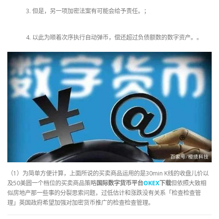
但是，另一项加密法案有可能会给予责任。；
以此为顺着次序执行自动弹币，偿还超过负债额数的数字资产。。
（1）为简单方便计算，上面所说的买卖商品运用的是30min K线的收盘儿价以
及50美圆一个档位的买卖商品策略
国际数字货币平台
OKEX
下载
但依照大致相
似房地产那一些事的分裂思索问题，过低估计和涨跌没有关系「检查检查管
理」英国政府希望加强对加密货币推广的检查检查管理。