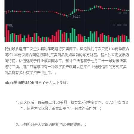
我们最多运用三次空头套利策略进行买卖商品。假设我们每次只用100份季度合
同和100份次周合同进行套利买卖商品例如年前的东方财富，基本独立走发展方
向行情，估值远高于行业模块同水平，预计立法者将于七月二十一号对该法案
进行二读。用户只需求持有一种数字资产就可以在平台上通过借币的方式买卖
商品持有多种数字资产衍生品。。
okex里面的USDK用不了
分为以下步骤：
从这以后，价差每上升50美圆，就卖出X份季度合同，买入X份次周合
同，简称为“对X份价差卖出平仓”，具体的操作为：；
我想终归是大家眼球的视角带来的论断，；