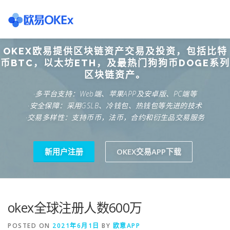
Skip
to
content
OKEX欧易提供区块链资产交易及投资，包括比特
欧意交易所
关于欧意OKX
欧意APP下载
欧意注册网
币BTC，以太坊ETH，及最热门狗狗币DOGE系列
区块链资产。
·多平台支持：Web端、苹果APP及安卓版、PC端等
欧意团队
欧意APP资讯
易欧APP下载
·安全保障：采用GSLB、冷钱包、热钱包等先进的技术
·交易多样性：支持币币，法币，合约和衍生品交易服务
新用户注册
OKEX交易APP下载
okex全球注册人数600万
POSTED ON
2021年6月1日
BY
欧意APP