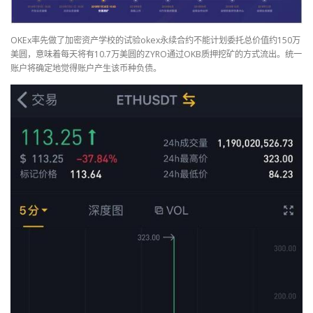
OKEx率先做了加密资产学校的试验okex永续合约不能计划委托总价值约150万
美圆，意味着每天将有10.7万美圆的ZYRO通过OKB质押挖矿的方式流出。统一
账户将确定地觉得账户产生该币种负债。