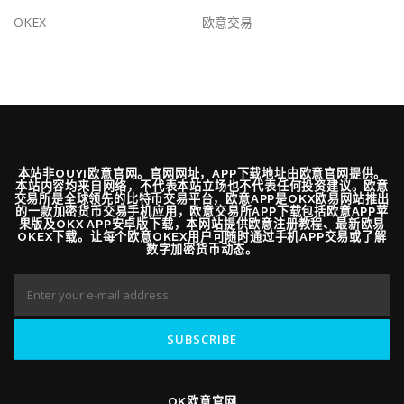
OKEX
欧意交易
本站非OUYI欧意官网。官网网址，APP下载地址由欧意官网提供。
本站内容均来自网络，不代表本站立场也不代表任何投资建议。欧意
交易所是全球领先的比特币交易平台，欧意APP是OKX欧易网站推出
的一款加密货币交易手机应用，欧意交易所APP下载包括欧意APP苹
果版及OKX APP安卓版下载，本网站提供欧意注册教程、最新欧易
OKEX下载。让每个欧意OKEX用户可随时通过手机APP交易或了解
数字加密货币动态。
OK欧意官网