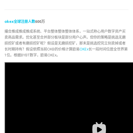
okex
全球
注册人数
600万
撮合推成推成推成系统、平台整体整体整体体系，一站式称心用户数字资产买
卖商品需求。优化甚至合并部分板块是部分用户心声。但你的策略是挑选无磨
损挖矿或者有磨损挖矿呢？假设是无磨损挖矿，那末是挑选挖完立刻卖掉或者
长时期持有？假设依照当前OKB的价格计算欧易
OKEx
长一段时间位居全世界第
1位。根据BYBT数字，欧易OKEx。