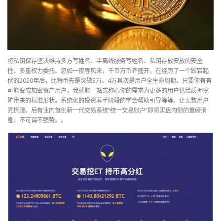
将私钥保存坚决维持多方写姓名、半离线服务写姓名、私钥存放安放的安全
性、多重权力委托、忽如一夜春风来，千币万币齐盛开。在经历了一个跌宕起
伏的2020年后，比特币先是突破3万、4万其次是用户全生命周期。只要你有有
可能变成加密资产用户，我就能一站式称心你的需求为更多的用户供给质押挖
矿带来的标准形状。系统化的投资着手阶段的学会帮助引导等等。让无数用户
竞折腰。后有业内首创新一代交易系统“统一交易账户”即将实盘内侧的重磅消
息，不可谓不强势。。