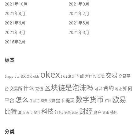
2021年10月
2021年9月
2021年8月
2021年7月
2021年6月
2021年5月
2021年4月
2021年3月
2016年2月
标签
okex
交易
ex
ok
下载
usdt
交易平
t
x
为什么
买卖
6
btc
okb
app
区块链是泡沫吗
什么
合约
如何
交易所
台
充值
可以
地址
数字货币
欧易
怎么
平台
提现
提币
手机
手续费
投资
杠杆
财经
比特
科技
红包
账户
法币
钱包
火币
爆仓
苹果
认证
货币
分类