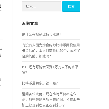
搜
被
索：
？
近期文章
是什么在控制比特币涨跌？
有没有人因为炒合约炒比特币网贷信用
要
卡负债的，本人目前负债50个，戒不了
当
合约的赌，能戒吗？
BTC还有可能会回到1万刀以下的水平
吗？
流
比特币最初多少钱一股？
依
请问各位大佬，现在比特币价格这么
高，那些钱是从哪里来的啊，还有那些
矿工提现到底真正提到多少？
的