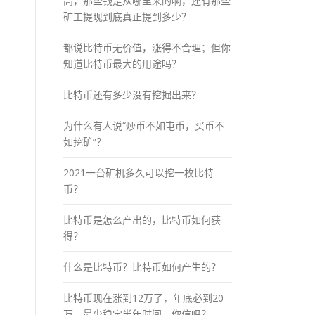
高，那些钱是从哪里来的啊，还有那些
矿工提现到底真正提到多少？
都说比特币无价值，涨得不合理；但你
知道比特币最大的用途吗？
比特币还有多少没有挖掘出来？
为什么有人说“炒币不如屯币，买币不
如挖矿”？
2021一台矿机多久可以挖一枚比特
币？
比特币是怎么产出的，比特币如何获
得？
什么是比特币？比特币如何产生的？
比特币现在涨到12万了，年底必到20
万，最少稳定半年时间，你信吗？