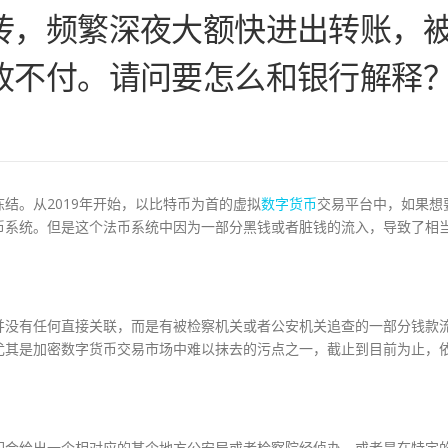
砖，频繁深夜大额快进出转账，
收不付。请问要怎么和银行解释
结。从2019年开始，以比特币为首的虚拟
数字货币
交易平台中，如果想
币系统。但是这个法币系统中因为一部分黑钱或者脏钱的流入，导致了相
并没有任何直接关联，而是有被检察机关或者公安机关追查的一部分钱款
尤其是加密数字货币交易市场中难以抹去的污点之一，截止到目前为止，
。
们会给出一个相对应的某个地方公安局或者检察院经侦办。或者是在特定