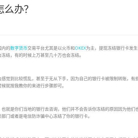
怎么办？
国内的
数字
货币
交易平台尤其是以火币和
OKEX
为主，提现冻结银行卡发生
会冻结，有的时候上万甚至几十万也会冻结。
会感觉到比较慌乱，甚至于无从下手，因为自己的银行卡被限制转账，有
时候就按我教你的来进行步骤即可。
，也就是你们当地的银行去咨询，他们并不会告诉你冻结的原因因为他们
侦部门或者是电信防诈骗中心冻结了你的银行卡。