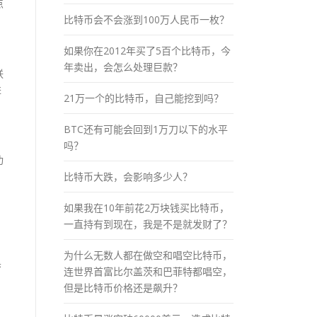
点
比特币会不会涨到100万人民币一枚？
如果你在2012年买了5百个比特币，今
年卖出，会怎么处理巨款？
联
进
21万一个的比特币，自己能挖到吗？
BTC还有可能会回到1万刀以下的水平
吗？
功
比特币大跌，会影响多少人？
，
如果我在10年前花2万块钱买比特币，
一直持有到现在，我是不是就发财了？
用
为什么无数人都在做空和唱空比特币，
黑
连世界首富比尔盖茨和巴菲特都唱空，
但是比特币价格还是飙升？