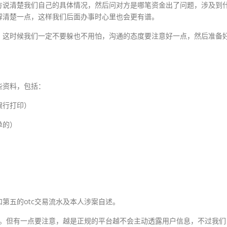
方说清楚我们自己的具体情况，然后问对方是哪笔资金出了问题，涉及到
解清楚一点，这样我们后面办事时心里也会更有谱。
，这时候我们一定不要躲也不用怕，沟通的态度要注意好一点，然后准备
些资料，包括：
银行打印）
单的）
第五的otc交易流水及本人涉案自述。
给。但有一点要注意，越是正规的平台越不会主动透露用户信息，不过我们