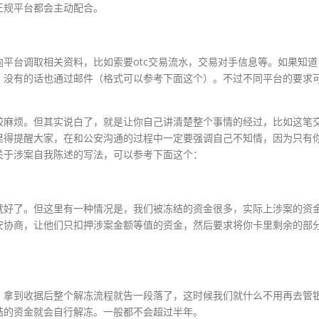
正规平台都会主动配合。
平台调取相关资料，比如索要otc交易流水，交易对手信息等。如果知道
，没有的话也通过邮件（格式可以参考下面这个）。不过不同平台的要求
较麻烦。但其实说白了，就是让你自己讲清楚整个事情的经过，比如这笔
里得提醒大家，在和公安沟通的过程中一定要强调自己不知情，因为只有
关于涉案自我陈述的写法，可以参考下面这个：
就好了。但这里有一种情况是，我们被冻结的资金很多，实际上涉案的资
安协商，让他们只扣押涉案金额等值的资金，然后要求将你卡里剩余的部
，拿到收据后整个解冻流程就告一段落了，这时候我们就什么不用再去管
结的资金就会自行解冻。一般都不会超过半年。