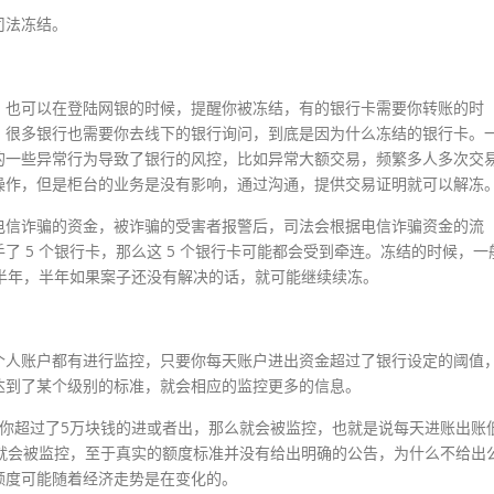
司法冻结。
，也可以在登陆网银的时候，提醒你被冻结，有的银行卡需要你转账的时
，很多银行也需要你去线下的银行询问，到底是因为什么冻结的银行卡。
的一些异常行为导致了银行的风控，比如异常大额交易，频繁多人多次交
操作，但是柜台的业务是没有影响，通过沟通，提供交易证明就可以解冻
电信诈骗的资金，被诈骗的受害者报警后，司法会根据电信诈骗资金的流
 5 个银行卡，那么这 5 个银行卡可能都会受到牵连。冻结的时候，一
结半年，半年如果案子还没有解决的话，就可能继续续冻。
个人账户都有进行监控，只要你每天账户进出资金超过了银行设定的阈值
达到了某个级别的标准，就会相应的监控更多的信息。
你超过了5万块钱的进或者出，那么就会被监控，也就是说每天进账出账
就会被监控，至于真实的额度标准并没有给出明确的公告，为什么不给出
额度可能随着经济走势是在变化的。