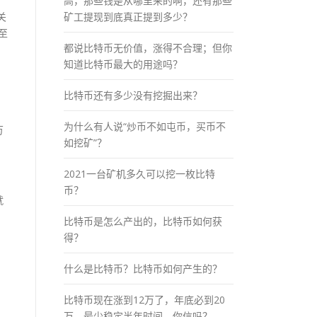
高，那些钱是从哪里来的啊，还有那些
关
矿工提现到底真正提到多少？
至
都说比特币无价值，涨得不合理；但你
知道比特币最大的用途吗？
比特币还有多少没有挖掘出来？
为什么有人说“炒币不如屯币，买币不
万
如挖矿”？
2021一台矿机多久可以挖一枚比特
币？
就
比特币是怎么产出的，比特币如何获
得？
什么是比特币？比特币如何产生的？
比特币现在涨到12万了，年底必到20
万，最少稳定半年时间，你信吗？