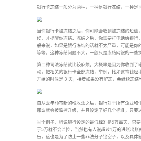
银行卡冻结一般分为两种，一种是银行冻结，一种是
当你银行卡被冻结之后，你可能会收到被冻结的短信
候，才提醒你冻结。冻结之后，你需要打电话给银行
般来说，如果是银行冻结的话就不太严重，可能是你
等等。这种冻结问题不大，一般只是冻结网银的一些
第二种司法冻结就比较麻烦，大概率是因为你收到了
动，把相关的银行卡全部冻结，举例，比如这笔钱经手了
开始的时候是 3 天，接着如果没有解冻，会继续冻
自从去年颁布新的税收法之后，银行对于所有企业和
那么就会被监控升级，并且设定了好几个标准，只要
举个例子，听说银行设定的最低标准是5万每天，只要
于5万就不会监控，当然也有人说超过1万的进账出账
告，这也是为了防止一些非法分子钻空子，以及具体