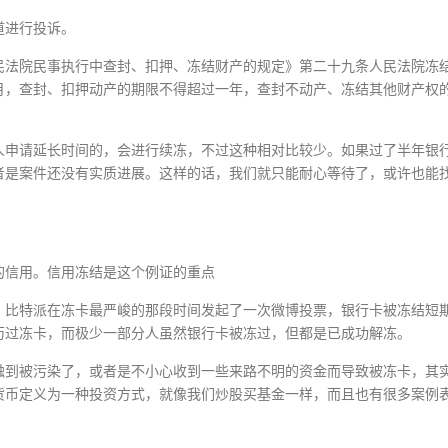
道进行投诉。
民法院民事执行中查封、扣押、冻结财产的规定》第二十九条人民法院冻
月，查封、扣押动产的期限不得超过一年，查封不动产、冻结其他财产权
。
人申请延长时间的，会进行续冻，不过这种相对比较少。如果过了半年银
者是案件还没有实质进展。这样的话，我们就只能耐心等待了，或许也能
的信用。信用冻结是这个例证的重点
。比特派在冻卡最严峻的那段时间发起了一次微博投票，银行卡被冻结短
历过冻卡，而极少一部分人虽然银行卡被冻过，但都是已成功解冻。
触到被污染了，或者是不小心收到一些来路不明的资金而导致被冻卡，其
货币定义为一种投资方式，就像我们炒股买基金一样，而且也有很多案例