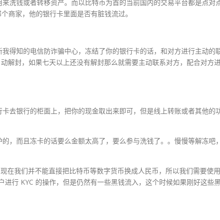
用来洗钱或者转移资产。而以比特币为首的当前国内的交易平台都是点对
那个商家，他的银行卡里面是否有脏钱流过。
新我得知的电信防诈骗中心，冻结了你的银行卡的话，和对方进行主动的
自动解封，如果七天以上还没有解封那么就需要主动联系对方，配合对方
行卡去银行的柜面上，把你的现金取出来即可，但是线上转账或者其他的
护的，而且冻卡的话要么金额太高了，要么参与洗钱了。。慢慢等解冻吧
 的缘故，现在我们并不能直接把比特币等数字货币换成人民币，所以我们需要使
户进行 KYC 的操作，但是仍然有一些黑钱流入，这个时候如果刚好这些