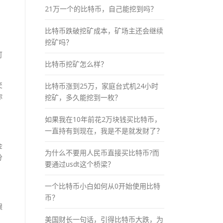
21万一个的比特币，自己能挖到吗？
比特币跌破挖矿成本，矿场主还会继续
挖矿吗？
可
比特币挖矿怎么样？
交
比特币涨到25万，家庭台式机24小时
你
挖矿，多久能挖到一枚？
如果我在10年前花2万块钱买比特币，
一直持有到现在，我是不是就发财了？
金
为什么不要用人民币直接买比特币?而
分
要通过usdt这个桥梁？
一个比特币小白如何从0开始使用比特
币？
银
美国财长一句话，引得比特币大跌，为