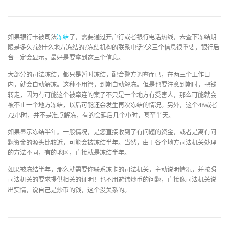
如果银行卡被司法
冻结
了，需要通过开户行或者银行电话热线，去查下冻结期
限是多久?被什么地方冻结的?冻结机构的联系电话?这三个信息很重要，银行后
台一定会显示，最好是要拿到这三个信息。
大部分的司法冻结，都只是暂时冻结，配合警方调查而已，在两三个工作日
内，就会自动解冻。这种不用管，到期自动解冻。但是也要注意到期时，把钱
转走，因为有可能这个被牵连的案子不只是一个地方有受害人，那么可能就会
被不止一个地方冻结，以后可能还会发生再次冻结的情况。另外，这个48或者
72小时，并不是准点解冻，有的会延后几个小时，甚至半天。
如果显示冻结半年。一般情况，是您直接收到了有问题的资金，或者是离有问
题资金的源头比较近，可能会被冻结半年。当然，由于各个地方司法机关处理
的方法不同，有的地区，直接就是冻结半年。
如果被冻结半年，那么就需要你联系冻卡的司法机关，主动说明情况，并按照
司法机关的要求提供相关的证明！也不用避讳炒币的问题，直接像司法机关说
出实情，说自己是炒币的钱，这个没关系的。