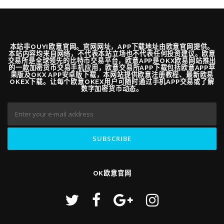
本站非OUYI欧意官网。官网网址，APP下载地址由欧意官网提供。
本站内容均来自网络，不代表本站立场也不代表任何投资建议。欧意
交易所是全球领先的比特币交易平台，欧意APP是OKX欧易网站推出
的一款加密货币交易手机应用，欧意交易所APP下载包括欧意APP苹
果版及OKX APP安卓版下载，本网站提供欧意注册教程、最新欧易
OKEX下载。让每个欧意OKEX用户可随时通过手机APP交易或了解
数字加密货币动态。
OK欧意官网