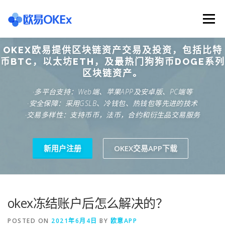
Skip
to
Menu
content
OKEX欧易提供区块链资产交易及投资，包括比特
欧意交易所
关于欧意OKX
欧意APP下载
币BTC，以太坊ETH，及最热门狗狗币DOGE系列
区块链资产。
·多平台支持：Web端、苹果APP及安卓版、PC端等
欧意注册网址
欧意交易下载
欧意团队
·安全保障：采用GSLB、冷钱包、热钱包等先进的技术
·交易多样性：支持币币，法币，合约和衍生品交易服务
欧意APP资讯
易欧APP下载
新用户注册
OKEX交易APP下载
okex冻结账户后怎么解决的？
POSTED ON
2021年6月4日
BY
欧意APP