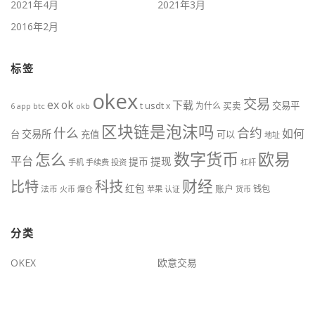
2021年4月
2021年3月
2016年2月
标签
okex
交易
ex
ok
下载
usdt
交易平
t
x
为什么
买卖
6
btc
okb
app
区块链是泡沫吗
什么
合约
如何
交易所
台
充值
可以
地址
数字货币
欧易
怎么
平台
提现
提币
手机
手续费
投资
杠杆
财经
比特
科技
红包
账户
法币
钱包
火币
爆仓
苹果
认证
货币
分类
OKEX
欧意交易