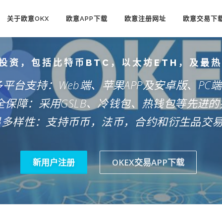
关于欧意OKX
欧意APP下载
欧意注册网址
欧意交易下
投资，包括比特币BTC，以太坊ETH，及最
多平台支持：Web端、苹果APP及安卓版、PC
安全保障：采用GSLB、冷钱包、热钱包等先进的
易多样性：支持币币，法币，合约和衍生品交
新用户注册
OKEX交易APP下载