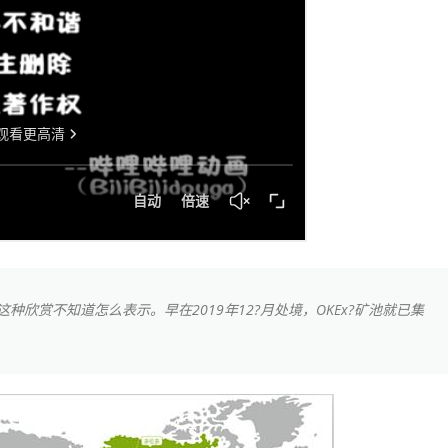
欣赏不知道怎么表示。早在2019年12?月处境，OKEx?矿池就已集