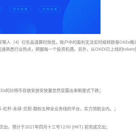
术家等人（4）衍生品清算时效低，账户中的盈利无法实时结转欧易OKEx晚
熟悉行业热点，把握每一个投资机遇。另外，从OKEX已上线的token
。OKEx的比特币存放安放安放量忽然显露出来断崖式下跌；
币-杠杆-永续-交割-期权五种全业务线的平台，实力领航业内。；
预计于2021年四月十三号12:00 (HKT) 前完成交出；