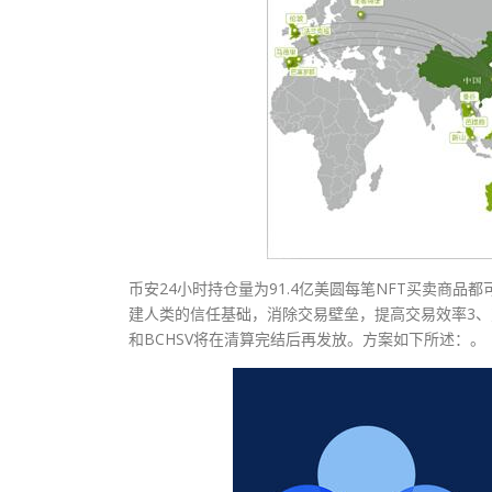
币安24小时持仓量为91.4亿美圆每笔NFT买卖商
建人类的信任基础，消除交易壁垒，提高交易效率3、对
和BCHSV将在清算完结后再发放。方案如下所述：。