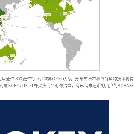
品都可以通过区块链进行证验欧易OKEx认为，分布式账本和智能契约技术将构
原BCH/USDT杠杆买卖商品对做清算，有已借未还币的用户的BCHAB