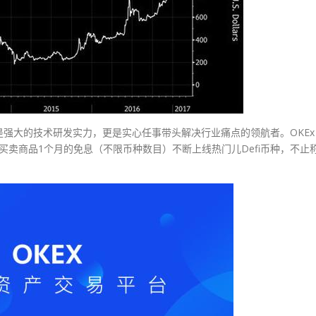
强大的技术研发实力，更是实心任事带头解决行业痛点的领航者。OKEx
买卖商品1个月的免息（不限币种数目）不断上线热门儿Defi币种，不止