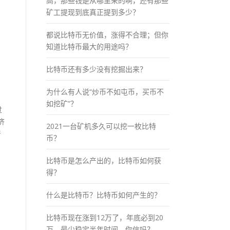
高，那些钱是从哪里来的啊，还有那些
矿工提现到底真正提到多少？
都说比特币无价值，涨得不合理；但你
知道比特币最大的用途吗？
比特币还有多少没有挖掘出来？
为什么有人说“炒币不如屯币，买币不
如挖矿”？
过
济
2021一台矿机多久可以挖一枚比特
产
币？
比特币是怎么产出的，比特币如何获
得？
什么是比特币？比特币如何产生的？
比特币现在涨到12万了，年底必到20
万，最少稳定半年时间，你信吗？