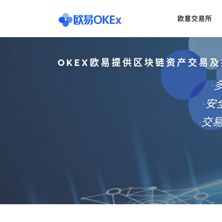
Skip
to
欧意交易所
content
OKEX欧易提供区块链资产交易及
·
·
·交