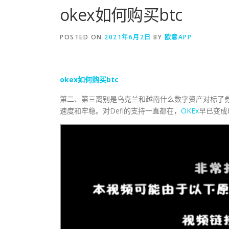
okex如何购买btc
POSTED ON
2021年6月2日
BY
欧意APP
okex
如何
购买
btc
第二、第三离别是乌克兰和越南什么数字资产对标了
速度和牢稳。对Defi的支持一直都在，
OKEx
早已变成D