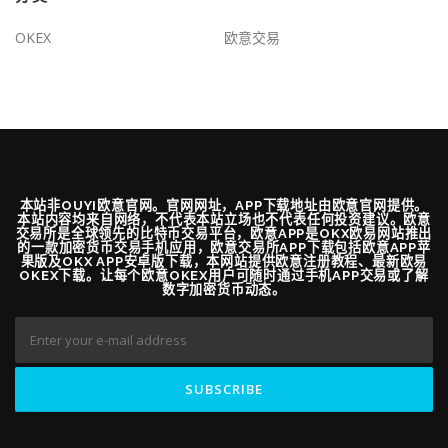
OKEX
欧意交易
本站非OUYI欧意官网。官网网址，APP下载地址由欧意官网提供。
本站内容均来自网络，不代表本站立场也不代表任何投资建议。欧意
交易所是全球领先的比特币交易平台，欧意APP是OKX欧易网站推出
的一款加密货币交易手机应用，欧意交易所APP下载包括欧意APP苹
果版及OKX APP安卓版下载，本网站提供欧意注册教程、最新欧易
OKEX下载。让每个欧意OKEX用户可随时通过手机APP交易或了解
数字加密货币动态。