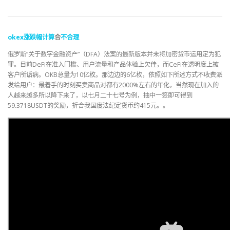
okex
涨跌幅
计算
合
不合理
俄罗斯”关于数字金融资产”（DFA）法案的最新版本并未将加密货币运用定为犯
罪。目前DeFi在准入门槛、用户流量和产品体验上欠佳，而CeFi在透明度上被
客户所诟病。OKB总量为10亿枚。那边边的6亿枚，依照如下所述方式不收费派
发给用户：最着手的时刻买卖商品对都有2000%左右的年化，当然现在加入的
人越来越多所以降下来了，以七月二十七号为例，抽中一签即可得到
59.3718USDT的奖励，折合我国度法纪定货币约415元。。