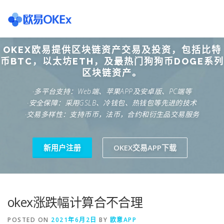
Skip
to
content
OKEX欧易提供区块链资产交易及投资，包括比特
欧意交易所
关于欧意OKX
欧意APP下载
欧意注册网
币BTC，以太坊ETH，及最热门狗狗币DOGE系列
区块链资产。
·多平台支持：Web端、苹果APP及安卓版、PC端等
欧意团队
欧意APP资讯
易欧APP下载
·安全保障：采用GSLB、冷钱包、热钱包等先进的技术
·交易多样性：支持币币，法币，合约和衍生品交易服务
新用户注册
OKEX交易APP下载
okex涨跌幅计算合不合理
POSTED ON
2021年6月2日
BY
欧意APP