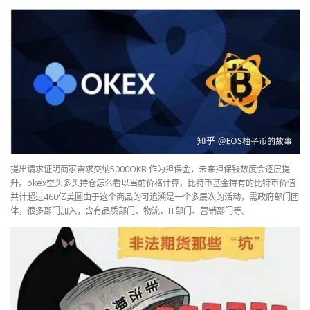
提出请求证明商家需求交纳5000OKB 作为担保金，未来担保钱数度会逐层提
升。okex空头多头持仓怎么看以当前价格计算，比特币基金持有的比特币价值
共计超过460亿美圆由于这个商品的可追溯是一个多层次的活动，需政府部门团
体，很多部门加入，含有品质部门、物流、IT部门、营销部门等。