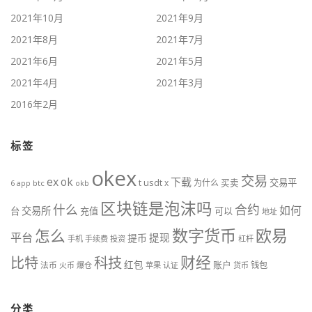
2021年10月
2021年9月
2021年8月
2021年7月
2021年6月
2021年5月
2021年4月
2021年3月
2016年2月
标签
okex
交易
ex
ok
下载
usdt
交易平
t
x
为什么
买卖
6
btc
okb
app
区块链是泡沫吗
什么
合约
如何
交易所
台
充值
可以
地址
数字货币
欧易
怎么
平台
提现
提币
手机
手续费
投资
杠杆
财经
比特
科技
红包
账户
法币
钱包
火币
爆仓
苹果
认证
货币
分类