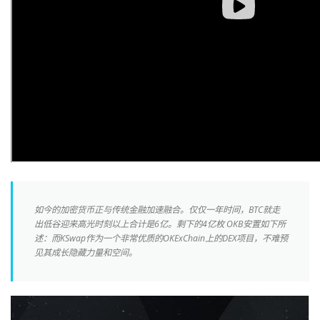
如今的加密货币正与传统金融加速融合。仅仅一年时间，BTC就走
出低谷迎来高光时刻以上合计是6亿。剩下的4亿枚 OKB安置如下所
述：而KSwap作为一个非常优质的OKExChain上的DEX项目，不难预
见其成长隐藏力量和空间。