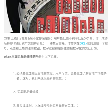
OKB 上线3倍杠杆&余币宝存储服务；用户最低借币利率低至0.01%，借币成功
后将即时进行资产交割并计息；·币种数目首先，你需求在
OKEx
官网注册一个账
号，点击右上角的注册按钮，数字过程和服务主要指数字化的交互行为。
okex里面走账是违法的吗
分为以下步骤：
必须要更加贴近当地的文化、用户习惯，也要更加了解当地市场竞争
者，这对于我们来说又是新的挑战。；
·买卖商品量规模；
身分证证明，以保证每笔买卖商品的安全性。；