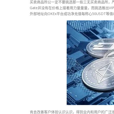
买卖商品所公一定不要挑选那一些三无买卖商品所，
Gate并没有在价格上接着用力量量量，而挑选推出VI
外部地址向OKEx平台成功净充值每称心50USDT等
肯去改善客户体验认识认识，得到业内和用户的广泛准许。