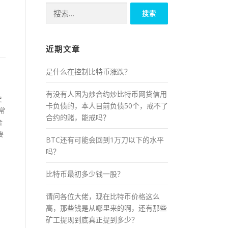
搜
索：
近期文章
是什么在控制比特币涨跌？
有没有人因为炒合约炒比特币网贷信用
史
卡负债的，本人目前负债50个，戒不了
常
合约的赌，能戒吗？
合
要
BTC还有可能会回到1万刀以下的水平
吗？
比特币最初多少钱一股？
请问各位大佬，现在比特币价格这么
高，那些钱是从哪里来的啊，还有那些
矿工提现到底真正提到多少？