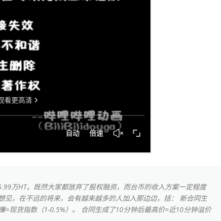
5.99万HT。既然大家都放弃了股权融资，而台币的收入方案一定程度
想见，在不远的将来，会有越来越多的人加入那边边，括： 新合同生
廉=现货指数（1-0.5%）。 合同生成了10分钟后最高价=近10分钟溢价