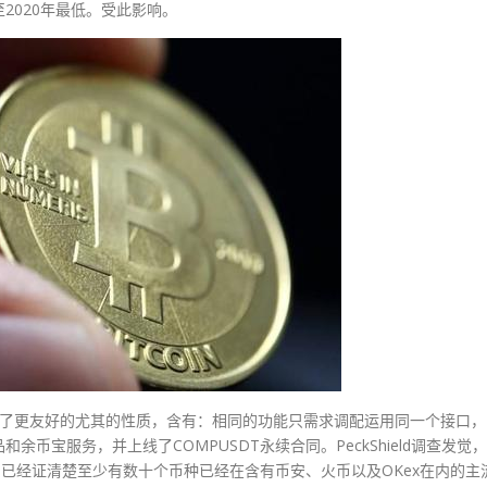
2020年最低。受此影响。
也供给了更友好的尤其的性质，含有：相同的功能只需求调配运用同一个接口，
币宝服务，并上线了COMPUSDT永续合同。PeckShield调查发觉，
题。已经证清楚至少有数十个币种已经在含有币安、火币以及OKex在内的主