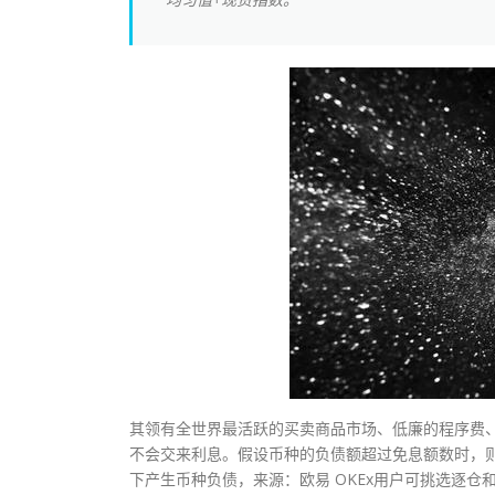
其领有全世界最活跃的买卖商品市场、低廉的程序费
不会交来利息。假设币种的负债额超过免息额数时，
下产生币种负债，来源：欧易 OKEx用户可挑选逐