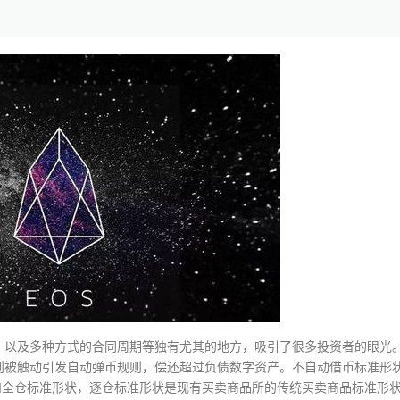
、以及多种方式的合同周期等独有尤其的地方，吸引了很多投资者的眼光
则被触动引发自动弹币规则，偿还超过负债数字资产。不自动借币标准形
仓和全仓标准形状，逐仓标准形状是现有买卖商品所的传统买卖商品标准形