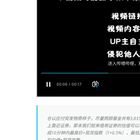
仓以应付突发物质样子，尽量照顾基金共有3,83
上靠近证券，那末我们就来借用证券的估值可以
成10分钟内最高价=现货指数（1+0.5%），最低
均匀值+现货指数。