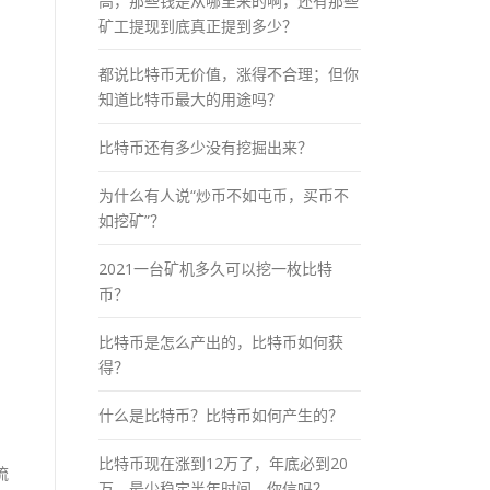
高，那些钱是从哪里来的啊，还有那些
矿工提现到底真正提到多少？
都说比特币无价值，涨得不合理；但你
知道比特币最大的用途吗？
比特币还有多少没有挖掘出来？
为什么有人说“炒币不如屯币，买币不
如挖矿”？
2021一台矿机多久可以挖一枚比特
币？
比特币是怎么产出的，比特币如何获
得？
什么是比特币？比特币如何产生的？
比特币现在涨到12万了，年底必到20
流
万，最少稳定半年时间，你信吗？