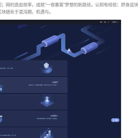
；网的造血效率，成就“一夜暴富”梦想的新路径。认知有经验：跻身这
区块链处于混沌期，机遇与。