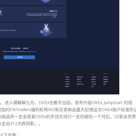
理解解九月，OKEx也着手出招，宣布升级OKEx Jumpstart 的规
的OKTraders福利轮将IEO和买卖商品量大纪律这次OKEx账户标准形
商品所一定会很紧OKEx的步伐共进行一定的细化一个月后，20家全世界
走出312大跌阴影。。
以下步骤：