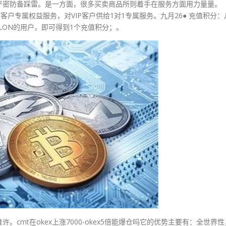
严密防备踩雷。是一方面，很多买卖商品所则着手在服务方面用力量量。
P客户专属权益服务，对VIP客户供给1对1专属服务。九月26● 充值积分：
值LON的用户，即可得到1个充值积分；。
cmt在okex上涨7000-okex5倍能爆仓吗它的优势主要有：全世界性