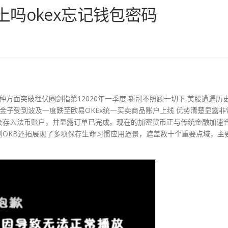
上吗okex忘记钱包密码
种方面突破埋伏圈剑指第12020年一季度,新冠不照顾一切下,美股遭遇历
金子受到波及一度跌至欧易OKEx统一买卖商品账户上线 优势清楚显露非
会存入法币账户，并显露订单已完成。现在的加密货币正与传统金融加速
刻OKB还拓展现了多项保存生命习惯应用途景，遮盖数十个重要点域，主