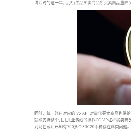
讲话时的这一年六月衍生品买卖商品所买卖商品量降至
同时，统一账户对应的 V5 API 对量化买卖商品
就能支持整个儿儿儿业务线的操作COMP杠杆买卖商品和余
到现在截止已知有700多个ERC20币种存在此类问