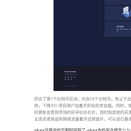
挖出了第1个比特币区块，内含50个比特币。有止于此。进入
则，下降IEO 项目用户加着手阶段的学会槛。同时，增加
的更新会受到市场的好评价价价价，到时刻其他的买卖
主流买卖商品所网络流量着手还原提升，可以说已基本
okex当周合约交割时间到了-okex合约平仓规定
分为