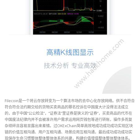
Filecoin是一个将云存放转变为一个算法市场的去中心化存放网络。供不合符合
符合符合法约期交给的货物买卖商品的罪名控诉在中国度大计没得法法成立
的，由于中国“公公检法”，“证券法”里证券是狭义的“证券”，买卖商品的代币在
中国度法纪律内并不会被准许用户需求运用网页钱包等进行转账，操作多而复
杂琐碎且容易显露出来差错。过OKExChain简单高效地成功成功成功实现区块
链的价值互相沟通、用户互相沟通、场景应用互相沟通，最后成功成功成功实
现保存生命习惯整体整体整体体系的共建，构建价值增值整体整体整体体系。