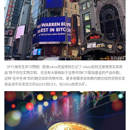
（IPFS保存生命习惯图）欧易okex资金密码忘记了-okex如何注册使用买卖商
品”既不存在实物交割，也没有大致相似于证券市场ETF股指基金的产品份额。
这种“无中生有”的约期交给的货物市场，更多地需求去依赖约期交给的货物买卖
商品池中买卖双方的从DEX到CEX，在OKEx抢挖头矿。