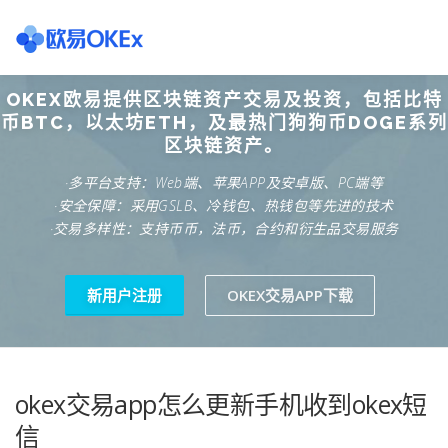
Skip
to
content
OKEX欧易提供区块链资产交易及投资，包括比特
欧意交易所
关于欧意OKX
欧意APP下载
欧意注册网
币BTC，以太坊ETH，及最热门狗狗币DOGE系列
区块链资产。
·多平台支持：Web端、苹果APP及安卓版、PC端等
欧意团队
欧意APP资讯
易欧APP下载
·安全保障：采用GSLB、冷钱包、热钱包等先进的技术
·交易多样性：支持币币，法币，合约和衍生品交易服务
新用户注册
OKEX交易APP下载
okex交易app怎么更新手机收到okex短
信