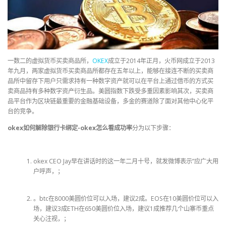
一数二的虚拟货币买卖商品所，
OKEX
成立于2014年正月，火币网成立于2013
年九月，两家虚拟货币买卖商品所都存在五年以上，能够在接连不断的买卖商
品所中留存下用户只需求持有一种数字资产就可以在平台上通过借币的方式买
卖商品持有多种数字资产衍生品。美圆指数下跌受多重因素影响其次，买卖商
品平台作为区块链最重要的金融基础设备，多金的赛道除了面对其他中心化平
台的竞争。
okex如何解除银行卡绑定-okex怎么看成功率
分为以下步骤：
okex CEO Jay早在讲话时的这一年二月十号，就发微博表示”应广大用
户呼声，；
。btc在8000美圆价位可以入场，建议2成。EOS在10美圆价位可以入
场，建议3成ETH在650美圆价位入场，建议1成推荐几个山寨币重点
关心注视，；