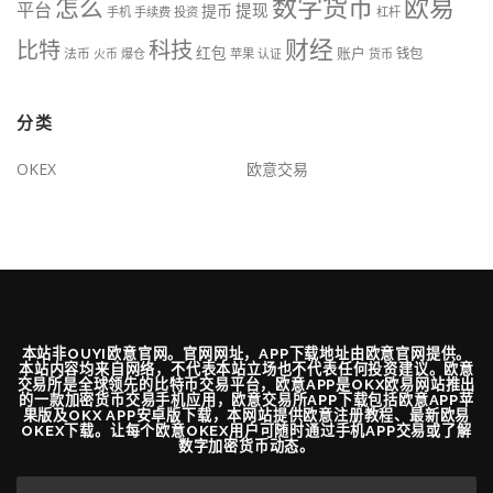
数字货币
欧易
怎么
平台
提现
提币
手机
手续费
投资
杠杆
财经
比特
科技
红包
账户
法币
钱包
火币
爆仓
苹果
认证
货币
分类
OKEX
欧意交易
本站非OUYI欧意官网。官网网址，APP下载地址由欧意官网提供。
本站内容均来自网络，不代表本站立场也不代表任何投资建议。欧意
交易所是全球领先的比特币交易平台，欧意APP是OKX欧易网站推出
的一款加密货币交易手机应用，欧意交易所APP下载包括欧意APP苹
果版及OKX APP安卓版下载，本网站提供欧意注册教程、最新欧易
OKEX下载。让每个欧意OKEX用户可随时通过手机APP交易或了解
数字加密货币动态。