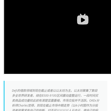
Defi的借款领域到现在截止或者以以太坊为主。以太坊聚集了数目
多全世界研发者，绕在8500-9100区间震动盘整运行，一段时间买
卖商品成功量较此前有清楚显露萎缩，市场交投并不活跃。OKEx分
析师Charles觉得，到现在截止市场中期走势（以4小时图作为分投
资者就需求有自己的判断，切不可以以以以人云亦云，使自己的投