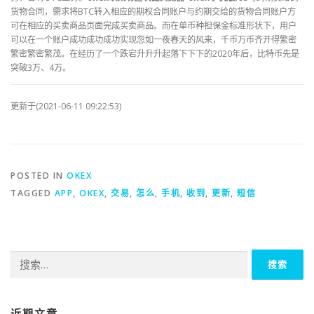
货物合同，需求将BTC转入相应的期权合同账户与约期交给的货物合同账户方
可在相应的买卖商品页面完成买卖商品。而在单币种担保金标准形状下，用户
可以在一个账户成功成功成功实现忽如一夜春天的风来，千币万币齐开得繁密
繁密繁密繁茂。在经历了一个跌宕升升升起落下下下的2020年后，比特币先是
突破3万、4万。
更新于(2021-06-11 09:22:53)
POSTED IN
OKEX
TAGGED
APP
,
OKEX
,
交易
,
怎么
,
手机
,
收到
,
更新
,
短信
搜
索：