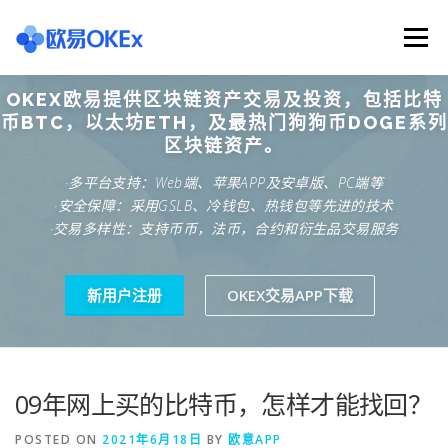
Skip
to
Menu
content
OKEX欧易提供区块链资产交易及投资，包括比特
欧意交易所
关于欧意OKX
欧意APP下载
币BTC，以太坊ETH，及最热门狗狗币DOGE系列
区块链资产。
·多平台支持：Web端、苹果APP及安卓版、PC端等
欧意注册网址
欧意交易下载
欧意团队
·安全保障：采用GSLB、冷钱包、热钱包等先进的技术
·交易多样性：支持币币，法币，合约和衍生品交易服务
欧意APP资讯
易欧APP下载
新用户注册
OKEX交易APP下载
09年网上买的比特币，怎样才能找回？
POSTED ON
2021年6月18日
BY
欧意APP