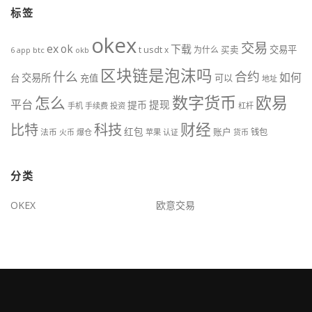
标签
okex
交易
ex
ok
下载
usdt
交易平
t
x
为什么
买卖
6
btc
okb
app
区块链是泡沫吗
什么
合约
如何
交易所
台
充值
可以
地址
数字货币
欧易
怎么
平台
提现
提币
手机
手续费
投资
杠杆
财经
比特
科技
红包
账户
法币
钱包
火币
爆仓
苹果
认证
货币
分类
OKEX
欧意交易