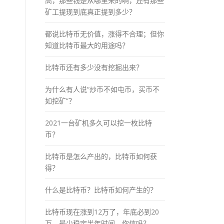
高，那些钱是从哪里来的啊，还有那些
矿工提现到底真正提到多少？
都说比特币无价值，涨得不合理；但你
知道比特币最大的用途吗？
比特币还有多少没有挖掘出来？
为什么有人说“炒币不如屯币，买币不
如挖矿”？
2021一台矿机多久可以挖一枚比特
币？
比特币是怎么产出的，比特币如何获
得？
什么是比特币？比特币如何产生的？
比特币现在涨到12万了，年底必到20
万，最少稳定半年时间，你信吗？