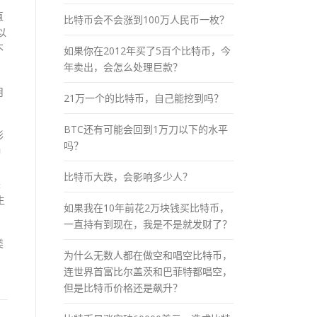
直
比特币会不会涨到100万人民币一枚？
以
不
如果你在2012年买了5百个比特币，今
年卖出，会怎么处理巨款？
用
21万一个的比特币，自己能挖到吗？
BTC还有可能会回到1万刀以下的水平
形
吗？
种
比特币大跌，会影响多少人？
来
生
如果我在10年前花2万块钱买比特币，
一直持有到现在，我是不是就发财了？
类
为什么无数人都在做空和唱空比特币，
连世界首富比尔盖茨和巴菲特都唱空，
但是比特币价格还是飙升？