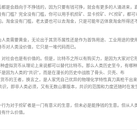
后都是会趋向于不挣钱的，因为只要有钱可挣，就会有更多的人涌进来，
没有门槛？完全没有门槛，你可以用手机挖矿、显卡挖矿、PC挖矿，都可
的。淘金没有门槛，老太婆也可以去淘金，只是可能年迈体衰淘金所得还
为人类需要黄金，无论出于其货币属性还是作为首饰用途、工业用途的使
特币对人类没价值，它只是一堆代码而已。
，对社会也是有价值的。但是，比特币之所以有购买力，是因为大家对它
一种虚拟货币从理论上来说都可以替代比特币。那么人类历史至今，有哪
是因为人类的“共识”，而是在漫长的历史中战胜了骨头、贝壳、布
、货币的王者，换言之，是人家凭自己优异的物理化学特性真刀真枪干出
共识，即非人类必须，又有无数山寨版本，共识的范围和力度还随时在发
一行为对于挖矿者是一门有意义的生意，但未必是能挣钱的生意。但从人
没有什么价值。