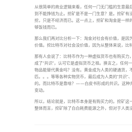
从很简单的商业逻辑来看，任何一门无门槛的生意最
到不能挣钱为止。挖矿是不是一门生意？是。挖矿有
挖，只是不经济而已。这一点上，挖矿和淘金是一样
够饭钱而已。
那么我们再对比分析一下：淘金对社会有价值，是因
价值。挖比特币对社会没价值，因为从整体来说，比
那有人会说了：比特币作为一种虚拟货币也有购买力
成了“共识”，认可它是虚拟货币之祖。换言之，任何
物品能替代黄金吗？没有。黄金成为人类的硬通货，不
匹。。。等等各种实物货币，最后成为人类的”共识“
的。而比特币是靠啥？——白皮书形成的共识。这种
变动。
所以，结论就是，比特币本身是有购买力的。挖矿这
整体而言，挖矿除了白白耗费能源之外，但对于人类