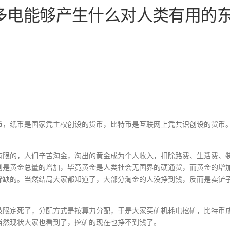
多电能够产生什么对人类有用的
币，纸币是国家凭主权创设的货币，比特币是互联网上凭共识创设的货币
有限的，人们辛苦淘金，淘出的黄金成为个人收入，扣除路费、生活费、
则是黄金总量的增加，毕竟黄金是人类社会无国界的硬通货，而黄金的增
稀缺的。当然结局大家都知道了，大部分淘金的人没挣到钱，反而是卖铲
被限定死了，分配方式是按算力分配，于是大家买矿机耗电挖矿，比特币
当然现状大家也看到了，挖矿的现在也挣不到钱了。