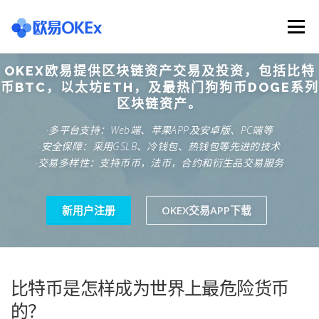
Skip
to
Menu
content
OKEX欧易提供区块链资产交易及投资，包括比特
欧意交易所
关于欧意OKX
欧意APP下载
币BTC，以太坊ETH，及最热门狗狗币DOGE系列
区块链资产。
·多平台支持：Web端、苹果APP及安卓版、PC端等
欧意注册网址
欧意交易下载
欧意团队
·安全保障：采用GSLB、冷钱包、热钱包等先进的技术
·交易多样性：支持币币，法币，合约和衍生品交易服务
欧意APP资讯
易欧APP下载
新用户注册
OKEX交易APP下载
比特币是怎样成为世界上最危险货币
的？