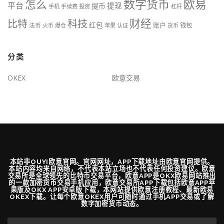
数字货币
欧易
怎么
平台
提现
提币
手机
手续费
投资
杠杆
财经
比特
科技
红包
账户
法币
钱包
火币
爆仓
苹果
认证
货币
分类
OKEX
欧意交易
本站非OUYI欧意官网。官网网址，APP下载地址由欧意官网提供。
本站内容均来自网络，不代表本站立场也不代表任何投资建议。欧意
交易所是全球领先的比特币交易平台，欧意APP是OKX欧易网站推出
的一款加密货币交易手机应用，欧意交易所APP下载包括欧意APP苹
果版及OKX APP安卓版下载，本网站提供欧意注册教程、最新欧易
OKEX下载。让每个欧意OKEX用户可随时通过手机APP交易或了解
数字加密货币动态。