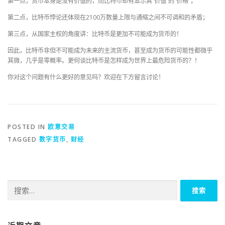
第一点，货币本身是没有价值的，而比特币却有显示其“价值”的“价格”；
第二点，比特币悖论还体现在2100万数量上限与通缩之间不可调和的矛盾；
第三点，从国家主权的角度讲：比特币是更加不可能成为货币的！
因此，比特币非但不可能成为未来的主流货币，甚至成为货币的可能性都微乎
其微，几乎是零概率。更何谈比特币是怎样成为世界上最危险货币的？！
你对这个问题有什么更好的意见吗？欢迎在下方留言讨论！
POSTED IN
欧意交易
TAGGED
数字货币
,
财经
搜
索：