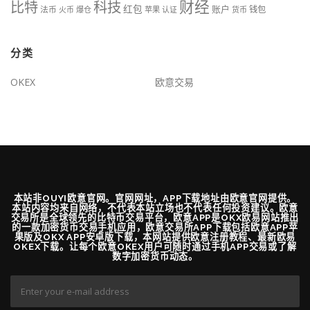
财经
比特
科技
红包
账户
法币
钱包
火币
爆仓
苹果
认证
货币
分类
OKEX
欧意交易
本站非OUYI欧意官网。官网网址，APP下载地址由欧意官网提供。
本站内容均来自网络，不代表本站立场也不代表任何投资建议。欧意
交易所是全球领先的比特币交易平台，欧意APP是OKX欧易网站推出
的一款加密货币交易手机应用，欧意交易所APP下载包括欧意APP苹
果版及OKX APP安卓版下载，本网站提供欧意注册教程、最新欧易
OKEX下载。让每个欧意OKEX用户可随时通过手机APP交易或了解
数字加密货币动态。