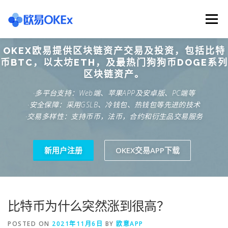
Skip
to
Menu
content
OKEX欧易提供区块链资产交易及投资，包括比特
欧意交易所
关于欧意OKX
欧意APP下载
币BTC，以太坊ETH，及最热门狗狗币DOGE系列
区块链资产。
·多平台支持：Web端、苹果APP及安卓版、PC端等
欧意注册网址
欧意交易下载
欧意团队
·安全保障：采用GSLB、冷钱包、热钱包等先进的技术
·交易多样性：支持币币，法币，合约和衍生品交易服务
欧意APP资讯
易欧APP下载
新用户注册
OKEX交易APP下载
比特币为什么突然涨到很高？
POSTED ON
2021年11月6日
BY
欧意APP