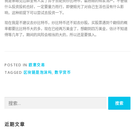
我是亲眼见过群里有人卖了房子去配资炒比特币，最后赔的倾家荡产。不管做
什么投资投机也好，一定要量力而行，即便赔光了对自己生活也没有什么影
响，这种前提下可以尝试去投资一下。
现在我是不建议去炒比特币，炒比特币还不如去炒股。买股票遇到个翻倍的概
率都要比比特币大的多，现在已经两万美金了，想翻到四万美金，估计不知道
得等几年了。期间的风险会相当的大的，所以还是要慎入。
POSTED IN
欧意交易
TAGGED
区块链是泡沫吗
,
数字货币
搜
索：
近期文章