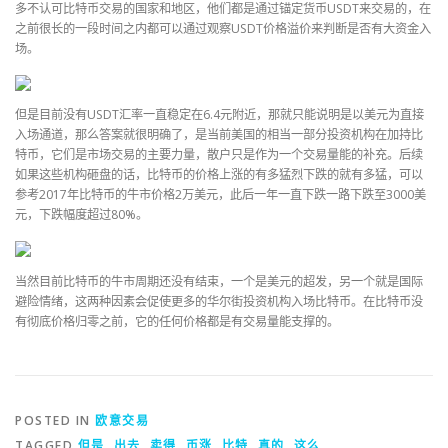
多不认可比特币交易的国家和地区，他们都是通过锚定货币USDT来交易的，在
之前很长的一段时间之内都可以通过观察USDT价格溢价来判断是否有大资金入
场。
但是目前没有USDT汇率一直稳定在6.4元附近，那就只能说明是以美元为直接
入场通道，那么答案就很明确了，是当前美国的相当一部分投资机构在加持比
特币，它们是市场交易的主要力量，散户只是作为一个交易量能的补充。后续
如果这些机构砸盘的话，比特币的价格上涨的有多猛烈下跌的就有多猛，可以
参考2017年比特币的牛市价格2万美元，此后一年一直下跌一路下跌至3000美
元，下跌幅度超过80%。
当然目前比特币的牛市周期还没有结束，一个是美元的超发，另一个就是国际
避险情绪，这两种因素会促使更多的华尔街投资机构入场比特币。在比特币没
有彻底价格归零之前，它的任何价格都是有交易量能支撑的。
POSTED IN
欧意交易
TAGGED
但是
,
出去
,
卖得
,
币涨
,
比特
,
真的
,
这么