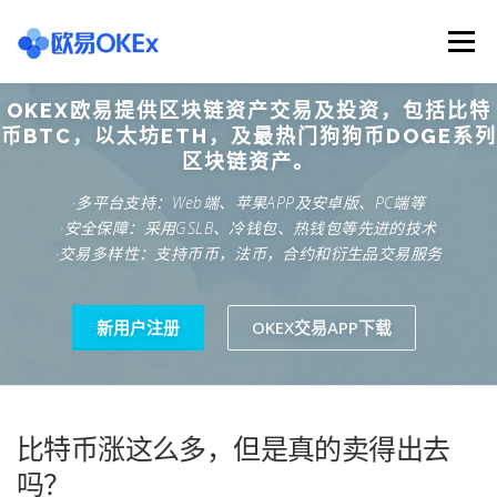
Skip
to
Menu
content
OKEX欧易提供区块链资产交易及投资，包括比特
欧意交易所
关于欧意OKX
欧意APP下载
币BTC，以太坊ETH，及最热门狗狗币DOGE系列
区块链资产。
·多平台支持：Web端、苹果APP及安卓版、PC端等
欧意注册网址
欧意交易下载
欧意团队
·安全保障：采用GSLB、冷钱包、热钱包等先进的技术
·交易多样性：支持币币，法币，合约和衍生品交易服务
欧意APP资讯
易欧APP下载
新用户注册
OKEX交易APP下载
比特币涨这么多，但是真的卖得出去
吗？