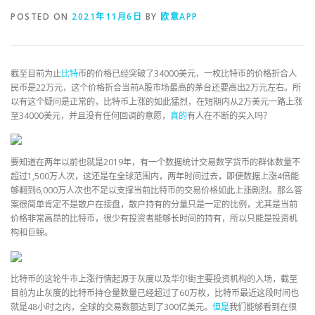
POSTED ON
2021年11月6日
BY
欧意APP
截至目前为止
比特
币的价格已经突破了34000美元，一枚比特币的价格折合人
民币是22万元，这个价格折合当前A股市场最高的茅台还要高出2万元左右。所
以有这个疑问是正常的，比特币上涨的如此猛烈，在短期内从2万美元一路上涨
至34000美元，并且没有任何回调的意愿，
真的
有人在不断的买入吗？
要知道在两年以前也就是2019年，有一个数据统计交易数字货币的群体数量不
超过1,500万人次，这还是在全球范围内，两年时间过去，即便数据上涨4倍能
够翻到6,000万人次也不足以支撑当前比特币的交易价格如此上涨剧烈。那么答
案很简单肯定不是散户在接盘，散户持有的分量只是一定的比例，尤其是当前
价格非常高昂的比特币，很少有投资者能够长时间的持有，所以只能是投资机
构和巨鲸。
比特币的这轮牛市上涨行情起源于灰度以及华尔街主要投资机构的入场，截至
目前为止灰度的比特币持仓量数量已经超过了60万枚，比特币最近这段时间也
就是48小时之内，全球的交易数额达到了300亿美元。
但是
我们能够看到在很