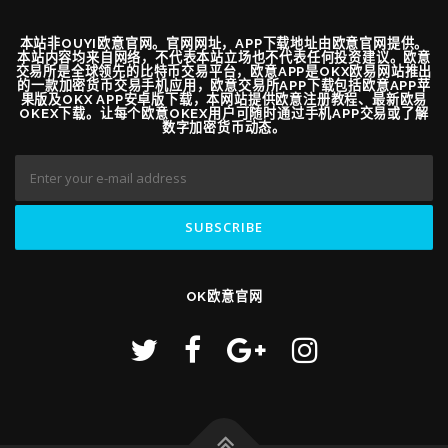
本站非OUYI欧意官网。官网网址，APP下载地址由欧意官网提供。
本站内容均来自网络，不代表本站立场也不代表任何投资建议。欧意
交易所是全球领先的比特币交易平台，欧意APP是OKX欧易网站推出
的一款加密货币交易手机应用，欧意交易所APP下载包括欧意APP苹
果版及OKX APP安卓版下载，本网站提供欧意注册教程、最新欧易
OKEX下载。让每个欧意OKEX用户可随时通过手机APP交易或了解
数字加密货币动态。
OK欧意官网