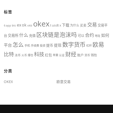
标签
okex
交易
ex
ok
下载
usdt
交易平
t
x
为什么
买卖
6
btc
okb
app
区块链是泡沫吗
什么
合约
如何
交易所
台
充值
可以
地址
数字货币
欧易
怎么
平台
提现
提币
手机
手续费
投资
杠杆
财经
比特
科技
红包
账户
法币
钱包
火币
爆仓
苹果
认证
货币
分类
OKEX
欧意交易