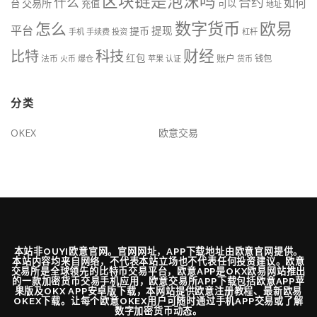
区块链是泡沫吗
什么
合约
如何
交易所
台
充值
可以
地址
数字货币
欧易
怎么
平台
提现
提币
手机
手续费
投资
杠杆
财经
比特
科技
红包
账户
法币
钱包
火币
爆仓
苹果
认证
货币
分类
OKEX
欧意交易
本站非OUYI欧意官网。官网网址，APP下载地址由欧意官网提供。
本站内容均来自网络，不代表本站立场也不代表任何投资建议。欧意
交易所是全球领先的比特币交易平台，欧意APP是OKX欧易网站推出
的一款加密货币交易手机应用，欧意交易所APP下载包括欧意APP苹
果版及OKX APP安卓版下载，本网站提供欧意注册教程、最新欧易
OKEX下载。让每个欧意OKEX用户可随时通过手机APP交易或了解
数字加密货币动态。