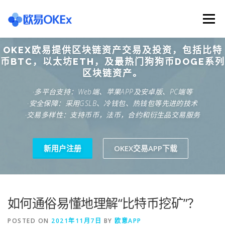
Skip
to
Menu
content
OKEX欧易提供区块链资产交易及投资，包括比特
欧意交易所
关于欧意OKX
欧意APP下载
币BTC，以太坊ETH，及最热门狗狗币DOGE系列
区块链资产。
·多平台支持：Web端、苹果APP及安卓版、PC端等
欧意注册网址
欧意交易下载
欧意团队
·安全保障：采用GSLB、冷钱包、热钱包等先进的技术
·交易多样性：支持币币，法币，合约和衍生品交易服务
欧意APP资讯
易欧APP下载
新用户注册
OKEX交易APP下载
如何通俗易懂地理解“比特币挖矿”？
POSTED ON
2021年11月7日
BY
欧意APP