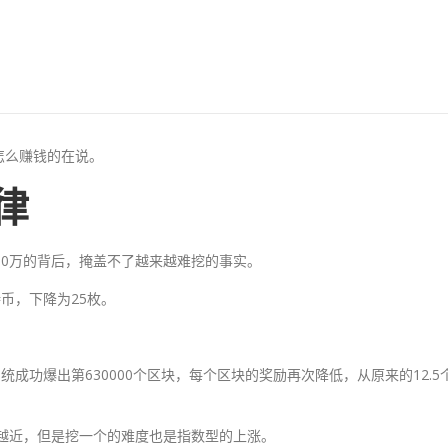
怎么赚钱的在说。
律
00万的背后，掩盖不了越来越难挖的事实。
特币，下降为25枚。
系统成功爆出第630000个区块，每个区块的奖励再次降低，从原来的12.5
来越近，但是挖一个的难度也是指数型的上涨。