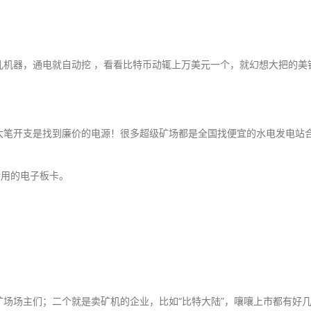
儿机器，通电就自动挖 ，看看比特币动辄上万美元一个，就幻想大把的美
大笔开支是找到廉价的电源！很多超级矿场都是全国找便宜的水电发电站
没用的电子板卡。
场场主们；二个就是卖矿机的企业，比如“比特大陆”，嚷嚷上市都有好