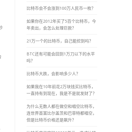
比特币会不会涨到100万人民币一枚？
如果你在2012年买了5百个比特币，今
钞
年卖出，会怎么处理巨款？
21万一个的比特币，自己能挖到吗？
BTC还有可能会回到1万刀以下的水平
合
吗？
比特币大跌，会影响多少人？
如果我在10年前花2万块钱买比特币，
一直持有到现在，我是不是就发财了？
为什么无数人都在做空和唱空比特币，
连世界首富比尔盖茨和巴菲特都唱空，
但是比特币价格还是飙升？
几