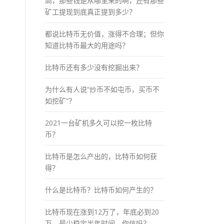
高，那些钱是从哪里来的啊，还有那些
矿工提现到底真正提到多少？
都说比特币无价值，涨得不合理；但你
知道比特币最大的用途吗？
比特币还有多少没有挖掘出来？
为什么有人说“炒币不如屯币，买币不
如挖矿”？
2021一台矿机多久可以挖一枚比特
币？
比特币是怎么产出的，比特币如何获
得？
什么是比特币？比特币如何产生的？
比特币现在涨到12万了，年底必到20
万，最少稳定半年时间，你信吗？