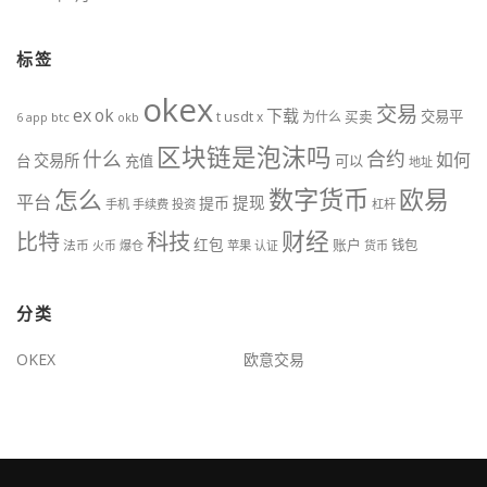
标签
okex
交易
ex
ok
下载
usdt
交易平
t
x
为什么
买卖
6
btc
okb
app
区块链是泡沫吗
什么
合约
如何
交易所
台
充值
可以
地址
数字货币
欧易
怎么
平台
提现
提币
手机
手续费
投资
杠杆
财经
比特
科技
红包
账户
法币
钱包
火币
爆仓
苹果
认证
货币
分类
OKEX
欧意交易