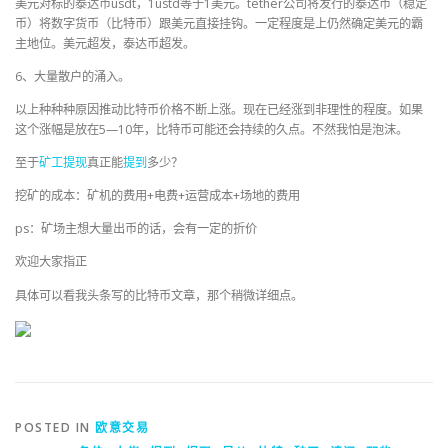
美元对标的泰达币usdt，1ustd等于1美元。tether公司将发行的泰达币（稳定
币）将数字货币（比特币）跟美元直接挂钩。一定程度是上仍然确定美元的霸
主地位。美元超发，泰达币超发。
6、大量散户的涌入。
以上种种种原因推动比特币价格不断上涨。现在已经涨到非理性的程度。如果
这个涨幅是放在5—10年，比特币可能还会持续的久点。不然我怕是泡沫。
至于
矿工
提现
真正能
提到
多少？
挖矿的成本：矿机的费用+电费+运营成本+场地的费用
ps：矿场主想大量出币的话，会有一定的折价
欢迎大家指正
具体可以看我头条写的比特币文章，那个稍微详细点。
POSTED IN
欧意交易