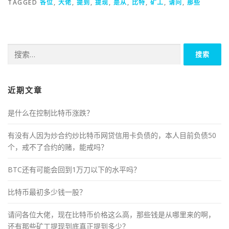
TAGGED
各位
,
大佬
,
提到
,
提现
,
是从
,
比特
,
矿工
,
请问
,
那些
搜
索：
近期文章
是什么在控制比特币涨跌？
有没有人因为炒合约炒比特币网贷信用卡负债的，本人目前负债50
个，戒不了合约的赌，能戒吗？
BTC还有可能会回到1万刀以下的水平吗？
比特币最初多少钱一股？
请问各位大佬，现在比特币价格这么高，那些钱是从哪里来的啊，
还有那些矿工提现到底真正提到多少？