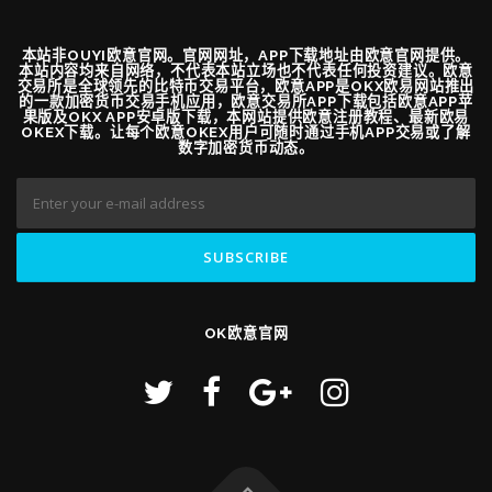
本站非OUYI欧意官网。官网网址，APP下载地址由欧意官网提供。
本站内容均来自网络，不代表本站立场也不代表任何投资建议。欧意
交易所是全球领先的比特币交易平台，欧意APP是OKX欧易网站推出
的一款加密货币交易手机应用，欧意交易所APP下载包括欧意APP苹
果版及OKX APP安卓版下载，本网站提供欧意注册教程、最新欧易
OKEX下载。让每个欧意OKEX用户可随时通过手机APP交易或了解
数字加密货币动态。
OK欧意官网