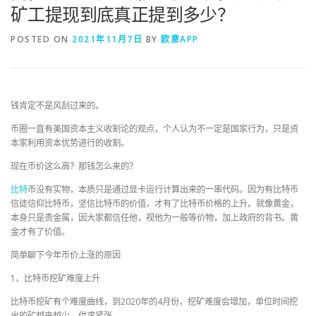
矿工提现到底真正提到多少？
POSTED ON
2021年11月7日
BY
欧意APP
钱肯定不是风刮过来的。
币圈一直有美国资本主义收割论的观点，个人认为不一定是国家行为，只是资
本家利用资本优势进行的收割。
现在币价这么高？那钱怎么来的？
比特
币没有实物，本质只是通过显卡运行计算出来的一串代码。因为有比特币
信徒信仰比特币，坚信比特币的价值，才有了比特币价格的上升。就像黄金，
本身只是贵金属，因大家都信任他，视他为一般等价物，加上政府的背书。黄
金才有了价值。
简单聊下今年币价上涨的原因
1、比特币挖矿难度上升
比特币挖矿有个难度曲线，到2020年的4月份，挖矿难度会增加，单位时间挖
出的矿越来越少。供求紧张。