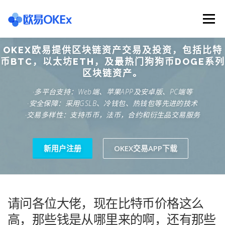
Skip
to
Menu
content
OKEX欧易提供区块链资产交易及投资，包括比特
欧意交易所
关于欧意OKX
欧意APP下载
币BTC，以太坊ETH，及最热门狗狗币DOGE系列
区块链资产。
·多平台支持：Web端、苹果APP及安卓版、PC端等
欧意注册网址
欧意交易下载
欧意团队
·安全保障：采用GSLB、冷钱包、热钱包等先进的技术
·交易多样性：支持币币，法币，合约和衍生品交易服务
欧意APP资讯
易欧APP下载
新用户注册
OKEX交易APP下载
请问各位大佬，现在比特币价格这么
高，那些钱是从哪里来的啊，还有那些