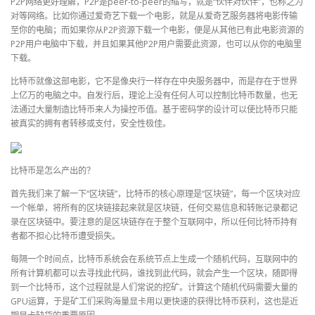
P2P网络更好理解，P2P是peer-to-peer的缩写，就是“伙伴对伙伴”，也称之为
对等网络。比如你通过爱奇艺下载一个电影，就是从爱奇艺服务器将电影传输
至你的电脑；而如果你从P2P资源下载一个电影，便是从其他已有此电影资源的
P2P用户电脑中下载，并且如果其他P2P用户需要此资源，也可以从你的电脑里
下载。
比特币就像这部电影，它不是像央行一样存在中央服务器中，而是存在于世界
上亿万的电脑之中。自发行后，理论上没有任何人可以控制比特币数量，也无
法通过大量制造比特币来人为操控币值。基于密码学的设计可以使比特币只能
被真实的拥有者转移或支付，安全性极佳。
比特币是怎么产出的？
首先我们来了解一下“区块链”，比特币的核心原理是“区块链”，每一个区块对应
一个帐单，将所有的区块链接起来就是区块链，任何交易信息和转账记录都记
录在区块链中。要注意的是区块链存在于整个互联网中，所以任何比特币持有
者都不担心比特币遭受损失。
每隔一个时间点，比特币系统会在系统节点上生成一个随机代码，互联网中的
所有计算机都可以去寻找此代码，谁找到此代码，就会产生一个区块，随即得
到一个比特币，这个过程就是人们常说的挖矿。计算这个随机代码需要大量的
GPU运算，于是矿工们采购海量显卡用以更快速的获得比特币获利，这也是近