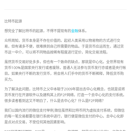
比特币起源
想完全了解比特币的起源，不得不提现有的
金融
体系。
众所周知，货币本身是不存在价值的。起初人类采用以物易物的方式进行交
易，但有诸多不便，很难换到自己所需要的物品。于是货币应运而生，通过货
币这一中介，可以将不同物品按稀有程度进行定价，简化交易流程。
虽然货币交易好处多多，但也有一个致命的缺点，那就是中心化。全世界现有
货币100%是国家央行发行或者废除，普通人无法参与货币发行亦或者是央行帐
目。如果央行不断的发行货币，将会将人们手中的货币不断稀释，降低货币购
买力。
为了解决此问题，比特币之父中本聪于2009年提出去中心化概念，也就是说将
货币发行在开源软件以及建构其上的P2P网络，打造一个去中心化的支付系统。
很多读者看到这又不明白了，什么是去中心化？什么是P2P网络？
我们以国内流行的微信支付举例,微信虽然和比特币同为虚拟支付系统，但微信
的每一笔交易都要在银行系统中进行，银行便是微信支付的中心。去中心化即
是点对点交易，不受任何其他因素影响。