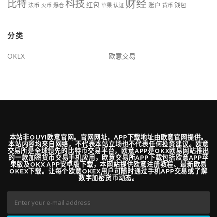
财经
比特
科技
红包
账户
法币
钱包
火币
爆仓
苹果
认证
货币
分类
OKEX
欧意交易
本站非OUYI欧意官网。官网网址，APP下载地址由欧意官网提供。
本站内容均来自网络，不代表本站立场也不代表任何投资建议。欧意
交易所是全球领先的比特币交易平台，欧意APP是OKX欧易网站推出
的一款加密货币交易手机应用，欧意交易所APP下载包括欧意APP苹
果版及OKX APP安卓版下载，本网站提供欧意注册教程、最新欧易
OKEX下载。让每个欧意OKEX用户可随时通过手机APP交易或了解
数字加密货币动态。