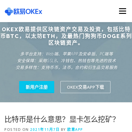
Skip
to
Menu
content
OKEX欧易提供区块链资产交易及投资，包括比特
欧意交易所
关于欧意OKX
欧意APP下载
币BTC，以太坊ETH，及最热门狗狗币DOGE系列
区块链资产。
·多平台支持：Web端、苹果APP及安卓版、PC端等
欧意注册网址
欧意交易下载
欧意团队
·安全保障：采用GSLB、冷钱包、热钱包等先进的技术
·交易多样性：支持币币，法币，合约和衍生品交易服务
欧意APP资讯
易欧APP下载
新用户注册
OKEX交易APP下载
比特币是什么意思？显卡怎么挖矿？
POSTED ON
2021年11月7日
BY
欧意APP