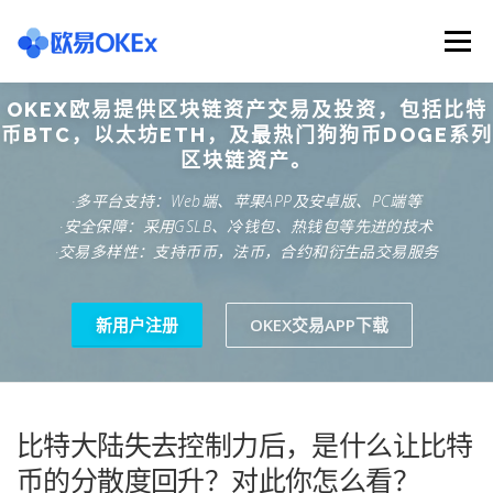
Skip
to
Menu
content
OKEX欧易提供区块链资产交易及投资，包括比特
欧意交易所
关于欧意OKX
欧意APP下载
币BTC，以太坊ETH，及最热门狗狗币DOGE系列
区块链资产。
·多平台支持：Web端、苹果APP及安卓版、PC端等
欧意注册网址
欧意交易下载
欧意团队
·安全保障：采用GSLB、冷钱包、热钱包等先进的技术
·交易多样性：支持币币，法币，合约和衍生品交易服务
欧意APP资讯
易欧APP下载
新用户注册
OKEX交易APP下载
比特大陆失去控制力后，是什么让比特
币的分散度回升？对此你怎么看？