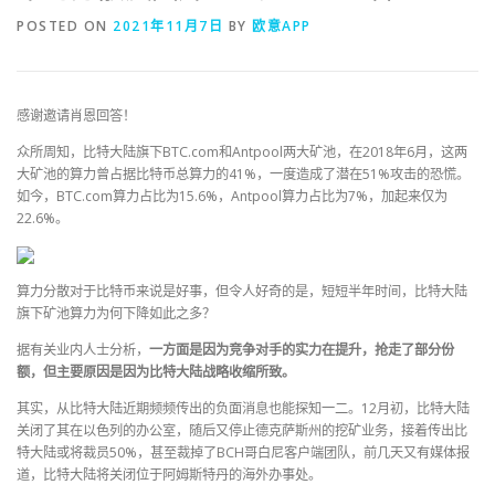
POSTED ON
2021年11月7日
BY
欧意APP
感谢邀请肖恩回答！
众所周知，比特大陆旗下BTC.com和Antpool两大矿池，在2018年6月，这两
大矿池的算力曾占据比特币总算力的41%，一度造成了潜在51%攻击的恐慌。
如今，BTC.com算力占比为15.6%，Antpool算力占比为7%，加起来仅为
22.6%。
算力分散对于比特币来说是好事，但令人好奇的是，短短半年时间，比特大陆
旗下矿池算力为何下降如此之多？
据有关业内人士分析，
一方面是因为竞争对手的实力在提升，抢走了部分份
额，但主要原因是因为比特大陆战略收缩所致。
其实，从比特大陆近期频频传出的负面消息也能探知一二。12月初，比特大陆
关闭了其在以色列的办公室，随后又停止德克萨斯州的挖矿业务，接着传出比
特大陆或将裁员50%，甚至裁掉了BCH哥白尼客户端团队，前几天又有媒体报
道，比特大陆将关闭位于阿姆斯特丹的海外办事处。