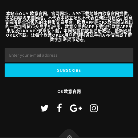
本站非OUYI欧意官网。官网网址，APP下载地址由欧意官网提供。
本站内容均来自网络，不代表本站立场也不代表任何投资建议。欧意
交易所是全球领先的比特币交易平台，欧意APP是OKX欧易网站推出
的一款加密货币交易手机应用，欧意交易所APP下载包括欧意APP苹
果版及OKX APP安卓版下载，本网站提供欧意注册教程、最新欧易
OKEX下载。让每个欧意OKEX用户可随时通过手机APP交易或了解
数字加密货币动态。
OK欧意官网