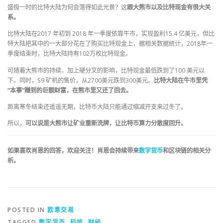
盛极一时的比特大陆为何会落得如此光景？这
跟大熊市以及比特现金有很大关
系。
比特大陆在2017 年初到 2018 年一季度依靠牛市，实现盈利15.4 亿美元，但比
特大陆把其中的一大部分花在了购买比特现金上，据相关数据统计，2018年一
季度结束时，比特大陆持有102万枚比特现金。
可随着大熊市的持续，加上硬分叉的影响，比特现金最低跌到了100 美元以
下。同时，S9 矿机的售价，从2700美元跌到300美元。
比特大陆在牛市里凭
“本事”赚到的巨额财富，在熊市里又还了回去。
距离寒冬结束还遥遥无期，比特币大陆只能通过缩减开支来过冬了。
所以，
可以说是大熊市让矿业重新洗牌，让比特币算力分散度回升。
如果喜欢肖恩的回答，欢迎关注！肖恩会持续带来
数字货币
和区块链的相关分
析。
POSTED IN
欧意交易
TAGGED
数字货币
,
科技
,
财经