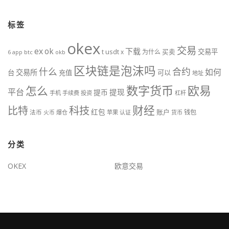
标签
okex
交易
ex
ok
下载
usdt
交易平
t
x
为什么
买卖
6
btc
okb
app
区块链是泡沫吗
什么
合约
如何
交易所
台
充值
可以
地址
数字货币
欧易
怎么
平台
提现
提币
手机
手续费
投资
杠杆
财经
比特
科技
红包
账户
法币
钱包
火币
爆仓
苹果
认证
货币
分类
OKEX
欧意交易