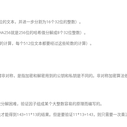
位的文本，并进一步分割为16个32位的整数）。
A256就是256位的哈希值分解成8个32位整数）。
的计算，每个512位文本都要经过这些轮数的计算）。
谓非对称，是指加密和解密用到的公钥和私钥是不同的。非对称加密算法
数分解困难，验证因子组成某个大整数容易的原理而编写的。
能得到143=11*13的结果。但是要验证11*13=143，则只需要一次乘