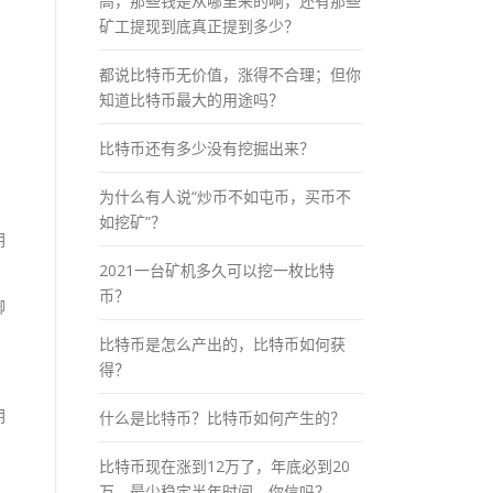
高，那些钱是从哪里来的啊，还有那些
矿工提现到底真正提到多少？
都说比特币无价值，涨得不合理；但你
知道比特币最大的用途吗？
比特币还有多少没有挖掘出来？
为什么有人说“炒币不如屯币，买币不
如挖矿”？
钥
2021一台矿机多久可以挖一枚比特
币？
脚
比特币是怎么产出的，比特币如何获
得？
钥
什么是比特币？比特币如何产生的？
比特币现在涨到12万了，年底必到20
万，最少稳定半年时间，你信吗？