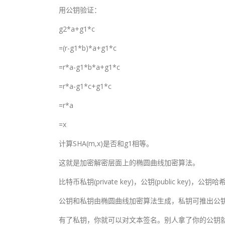
用公钥验证：
g2*a+g1*c
=(r-g1*b)*a+g1*c
=r*a-g1*b*a+g1*c
=r*a-g1*c+g1*c
=r*a
=x
计算SHA(m,x)是否和g1相等。
这就是加密解密层面上的椭圆曲线加密算法。
比特币私钥(private key)，公钥(public key)，公钥哈
公钥和私钥由椭圆曲线加密算法生成，私钥可推出公
有了私钥，你就可以对文本签名。别人拿了你的公钥