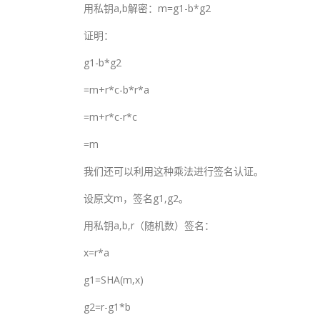
用私钥a,b解密：m=g1-b*g2
证明：
g1-b*g2
=m+r*c-b*r*a
=m+r*c-r*c
=m
我们还可以利用这种乘法进行签名认证。
设原文m，签名g1,g2。
用私钥a,b,r（随机数）签名：
x=r*a
g1=SHA(m,x)
g2=r-g1*b