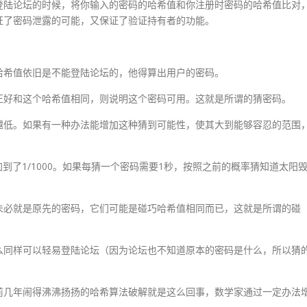
登陆论坛的时候，将你输入的密码的哈希值和你注册时密码的哈希值比对
证了密码泄露的可能，又保证了验证持有者的功能。
哈希值依旧是不能登陆论坛的，他得算出用户的密码。
正好和这个哈希值相同，则说明这个密码可用。这就是所谓的猜密码。
越低。如果有一种办法能增加这种猜到可能性，使其大到能够容忍的范围
在增加到了1/1000。如果每猜一个密码需要1秒，按照之前的概率猜知道太阳
未必就是原先的密码，它们可能是碰巧哈希值相同而已，这就是所谓的碰
么同样可以轻易登陆论坛（因为论坛也不知道原本的密码是什么，所以猜
。
前几年闹得沸沸扬扬的哈希算法破解就是这么回事，数学家通过一定办法