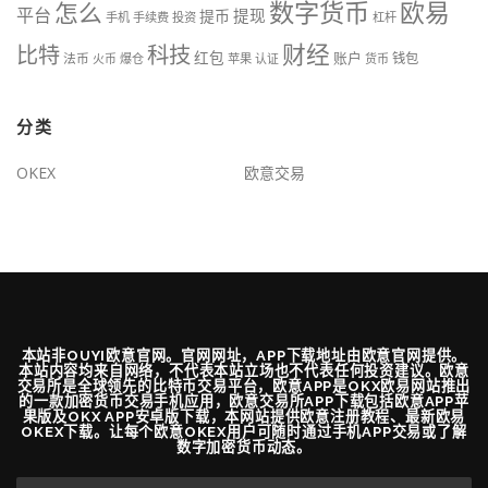
数字货币
欧易
怎么
平台
提现
提币
手机
手续费
投资
杠杆
财经
比特
科技
红包
账户
法币
钱包
火币
爆仓
苹果
认证
货币
分类
OKEX
欧意交易
本站非OUYI欧意官网。官网网址，APP下载地址由欧意官网提供。
本站内容均来自网络，不代表本站立场也不代表任何投资建议。欧意
交易所是全球领先的比特币交易平台，欧意APP是OKX欧易网站推出
的一款加密货币交易手机应用，欧意交易所APP下载包括欧意APP苹
果版及OKX APP安卓版下载，本网站提供欧意注册教程、最新欧易
OKEX下载。让每个欧意OKEX用户可随时通过手机APP交易或了解
数字加密货币动态。