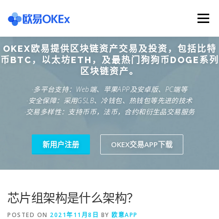
Skip
to
Menu
content
OKEX欧易提供区块链资产交易及投资，包括比特
欧意交易所
关于欧意OKX
欧意APP下载
币BTC，以太坊ETH，及最热门狗狗币DOGE系列
区块链资产。
·多平台支持：Web端、苹果APP及安卓版、PC端等
欧意注册网址
欧意交易下载
欧意团队
·安全保障：采用GSLB、冷钱包、热钱包等先进的技术
·交易多样性：支持币币，法币，合约和衍生品交易服务
欧意APP资讯
易欧APP下载
新用户注册
OKEX交易APP下载
芯片组架构是什么架构？
POSTED ON
2021年11月8日
BY
欧意APP