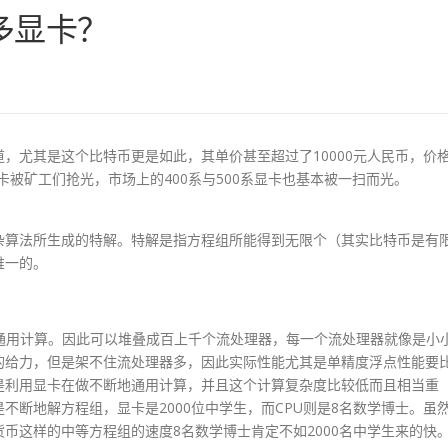
多显卡？
，尤其是这个比特币更是如此，其单价甚至超过了10000元人民币，价
被矿工们抢光，市场上的400系与500系显卡也基本被一扫而光。
杂算法所生成的特解。特解是指方程组所能得到无限个（其实比特币是有
唯一的。
是通用计算。因此可以堆叠成百上千个流处理器，每一个流处理器就像是小
来的给力，但是架不住流处理器多，因此实际性能尤其是单精度浮点性能要
是利用显卡在做不断地通用计算，并且这个计算复杂度比较低而且相当重
不断地解方程组，显卡是2000位中学生，而CPU则是8名数学博士。虽
币这样的中等方程组的速度8名数学博士肯定不如2000名中学生来的快