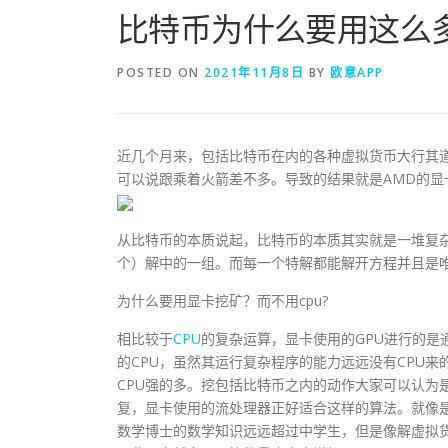
比特币为什么要用这么
POSTED ON
2021年11月8日
BY
欧意APP
近几个月来，包括比特币在内的各种虚拟货币大行其道
可以说跟乘着火箭差不多。导致的结果就是AMD的显卡
从比特币的本质说起，比特币的本质其实就是一堆复
个）解中的一组。而每一个特解都能解开方程并且是
为什么要用显卡挖矿？而不用cpu?
相比较于
CPU
的复杂运算，显卡使用的GPU进行的
的CPU，虽然其运行复杂程序的能力远远没有CPU
CPU强的多。挖包括比特币之内的动作大家可以认为
复，显卡使用的流处理器正好适合这样的算法。就像是
数学博士的数学知识远远超过中学生，但是像解虚拟货