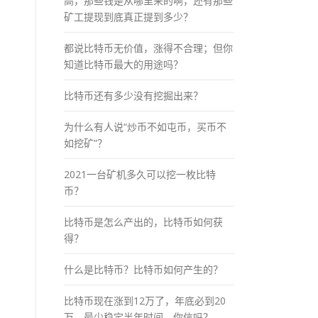
高，那些钱是从哪里来的啊，还有那些
矿工提现到底真正提到多少？
都说比特币无价值，涨得不合理；但你
知道比特币最大的用途吗？
比特币还有多少没有挖掘出来？
为什么有人说“炒币不如屯币，买币不
如挖矿”？
2021一台矿机多久可以挖一枚比特
币？
比特币是怎么产出的，比特币如何获
得？
什么是比特币？比特币如何产生的？
比特币现在涨到12万了，年底必到20
万，最少稳定半年时间，你信吗？