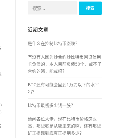
搜
索：
近期文章
是什么在控制比特币涨跌？
格
有没有人因为炒合约炒比特币网贷信用
卡负债的，本人目前负债50个，戒不了
合约的赌，能戒吗？
限
BTC还有可能会回到1万刀以下的水平
吗？
小
比特币最初多少钱一股？
比
请问各位大佬，现在比特币价格这么
然
高，那些钱是从哪里来的啊，还有那些
。
矿工提现到底真正提到多少？