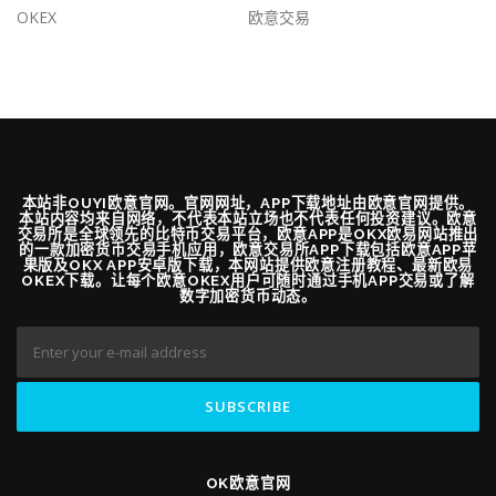
OKEX
欧意交易
本站非OUYI欧意官网。官网网址，APP下载地址由欧意官网提供。
本站内容均来自网络，不代表本站立场也不代表任何投资建议。欧意
交易所是全球领先的比特币交易平台，欧意APP是OKX欧易网站推出
的一款加密货币交易手机应用，欧意交易所APP下载包括欧意APP苹
果版及OKX APP安卓版下载，本网站提供欧意注册教程、最新欧易
OKEX下载。让每个欧意OKEX用户可随时通过手机APP交易或了解
数字加密货币动态。
OK欧意官网