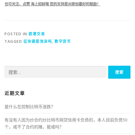
也可关注、点赞 海上招财喵 您的支持是对原创最好的鼓励！
POSTED IN
欧意交易
TAGGED
区块链是泡沫吗
,
数字货币
搜
索：
近期文章
是什么在控制比特币涨跌？
有没有人因为炒合约炒比特币网贷信用卡负债的，本人目前负债50
个，戒不了合约的赌，能戒吗？