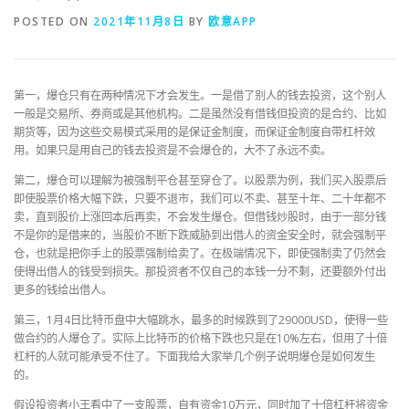
POSTED ON
2021年11月8日
BY
欧意APP
第一，爆仓只有在两种情况下才会发生。一是借了别人的钱去投资，这个别人
一般是交易所、券商或是其他机构。二是虽然没有借钱但投资的是合约、比如
期货等，因为这些交易模式采用的是保证金制度，而保证金制度自带杠杆效
用。如果只是用自己的钱去投资是不会爆仓的，大不了永远不卖。
第二，爆仓可以理解为被强制平仓甚至穿仓了。以股票为例，我们买入股票后
即使股票价格大幅下跌，只要不退市，我们可以不卖、甚至十年、二十年都不
卖，直到股价上涨回本后再卖，不会发生爆仓。但借钱炒股时，由于一部分钱
不是你的是借来的，当股价不断下跌威胁到出借人的资金安全时，就会强制平
仓，也就是把你手上的股票强制给卖了。在极端情况下，即使强制卖了仍然会
使得出借人的钱受到损失。那投资者不仅自己的本钱一分不剩，还要额外付出
更多的钱给出借人。
第三，1月4日比特币盘中大幅跳水，最多的时候跌到了29000USD，使得一些
做合约的人爆仓了。实际上比特币的价格下跌也只是在10%左右，但用了十倍
杠杆的人就可能承受不住了。下面我给大家举几个例子说明爆仓是如何发生
的。
假设投资者小王看中了一支股票，自有资金10万元，同时加了十倍杠杆将资金