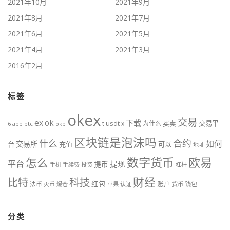
2021年10月
2021年9月
2021年8月
2021年7月
2021年6月
2021年5月
2021年4月
2021年3月
2016年2月
标签
okex
交易
ex
ok
下载
usdt
交易平
t
x
为什么
买卖
6
btc
okb
app
区块链是泡沫吗
什么
合约
如何
交易所
台
充值
可以
地址
数字货币
欧易
怎么
平台
提现
提币
手机
手续费
投资
杠杆
财经
比特
科技
红包
账户
法币
钱包
火币
爆仓
苹果
认证
货币
分类