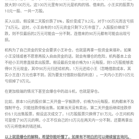
放大到100万元。这100万元里有90万元是机构的钱、借来的。小王买的股票为
10元一股、一共一万股。
买入以后，假设第二天股价跌了8%，股价变成了9.2元，对于100万元而言亏损
了8万元。这时，小王自有的10万元资金只剩下2万市值了，入股股价继续下
跌，则不仅最后的2万元可能会一分不剩，连借来的90万元都有可能会出现亏
损。
机构为了自己资金的安全会要求小王补仓，也就是再拿一些资金来填补。如果
小王没钱或者不愿意再投入自由资金的话，就会有爆仓的危险，机构基本上会
不经小王同意直接卖出股票。假设最后交易价格为9.1元每股，则10万股能够卖
得91万元现金，其中90万元归还给机构，1万元还给小王（忽略借款成本，其
实小王连1万元也拿不到，因为要支付借款炒股的利息）。一天内小王的10万元
亏损掉了9万元。
在更加极端的情况下甚至会爆仓中的战斗机，也就是穿仓。
比如，原本10元的股价第二天开盘一字板跌停，价格为9元每股，机构都来不及
强制平仓，只能挂跌停板出售。如果当天没有卖出，第二天开盘后继续挂跌停
价8.1元出售股票，假设这次成交了，10万股股票只换得了81万元。小王问机构
可是借了90万元的啊，小王不仅自己的10万元在两天内一分不剩，还要再拿出
9万元将借来的钱还掉。
以上就是爆仓的解释，希望你能听懂了，如果有不明白的可以继续留言询问。