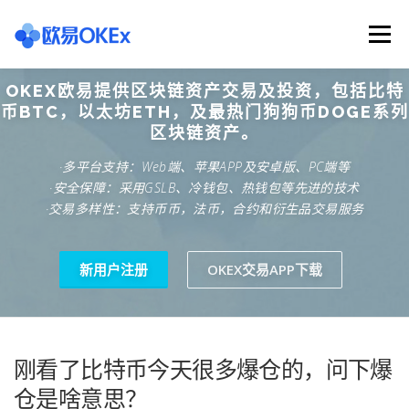
Skip
to
Menu
content
OKEX欧易提供区块链资产交易及投资，包括比特
欧意交易所
关于欧意OKX
欧意APP下载
币BTC，以太坊ETH，及最热门狗狗币DOGE系列
区块链资产。
·多平台支持：Web端、苹果APP及安卓版、PC端等
欧意注册网址
欧意交易下载
欧意团队
·安全保障：采用GSLB、冷钱包、热钱包等先进的技术
·交易多样性：支持币币，法币，合约和衍生品交易服务
欧意APP资讯
易欧APP下载
新用户注册
OKEX交易APP下载
刚看了比特币今天很多爆仓的，问下爆
仓是啥意思？