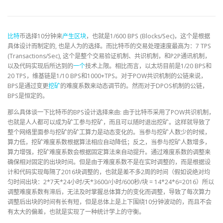
比特
币选择10分钟来
产生
区块
，也就是1/600 BPS (Blocks/Sec)，这个是根据
具体设计而制定的, 也是人为的选择。而比特币的交易处理速度最高为：7 TPS
(Transactions/Sec), 这个是整个交易验证机制、共识机制，和P2P通讯机制，
以及代码实现后所达到的
一个
技术上限。相比而言，以太坊目前是1/20 BPS和
20 TPS，维基链是1/10 BPS和1000+TPS。对于POW共识机制的公链来说，
BPS是通过变更
挖矿
的难度系数来动态调节的。然而对于DPOS机制的公链，
BPS是恒定的。
那么具体谈一下比特币的BPS设计选择来由: 由于比特币采用了POW共识机制，
也就是人人都可以成为矿工参与挖矿，而且可以随时退出挖矿。这样就导致了
整个网络里面参与挖矿的矿工算力是动态变化的。当参与挖矿人数少的时候，
算力低，挖矿难度系数根据算法相应自动降低；反之，当参与挖矿人数增多，
算力增强，挖矿难度系数会根据固定算法来自动提升。通过难度系数的调整来
确保相对固定的出块时间。但是由于难度系数不是在实时调整的，而是根据设
计和代码实现每隔了2016块调整的，也就是差不多2周的时间（假如说绝对均
匀时间出块：2*7天*24小时/天*3600/小时/600秒/块 = 14*24*6=2016）所以
调整难度系数有滞后，无法及时掌握总体算力的变化而调整，导致了每次算力
调整后出块的时间有长有短，但是总体上是上下围绕10分钟波动的，而且不会
有太大的偏差，也就是实现了一种统计学上的守衡。