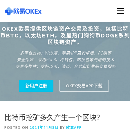
Skip
to
Menu
content
OKEX欧易提供区块链资产交易及投资，包括比特
欧意交易所
关于欧意OKX
欧意APP下载
币BTC，以太坊ETH，及最热门狗狗币DOGE系列
区块链资产。
·多平台支持：Web端、苹果APP及安卓版、PC端等
欧意注册网址
欧意交易下载
欧意团队
·安全保障：采用GSLB、冷钱包、热钱包等先进的技术
·交易多样性：支持币币，法币，合约和衍生品交易服务
欧意APP资讯
易欧APP下载
新用户注册
OKEX交易APP下载
比特币挖矿多久产生一个区块？
POSTED ON
2021年11月8日
BY
欧意APP