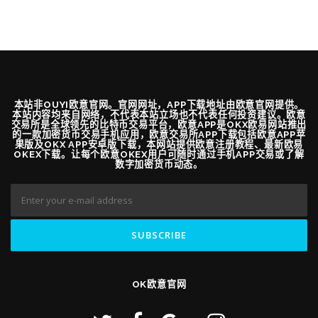
本站非OUYI欧意官网。官网网址，APP下载地址由欧意官网提供。
本站内容均来自网络，不代表本站立场也不代表任何投资建议。欧意
交易所是全球领先的比特币交易平台，欧意APP是OKX欧易网站推出
的一款加密货币交易手机应用，欧意交易所APP下载包括欧意APP苹
果版及OKX APP安卓版下载，本网站提供欧意注册教程、最新欧易
OKEX下载。让每个欧意OKEX用户可随时通过手机APP交易或了解
数字加密货币动态。
OK欧意官网