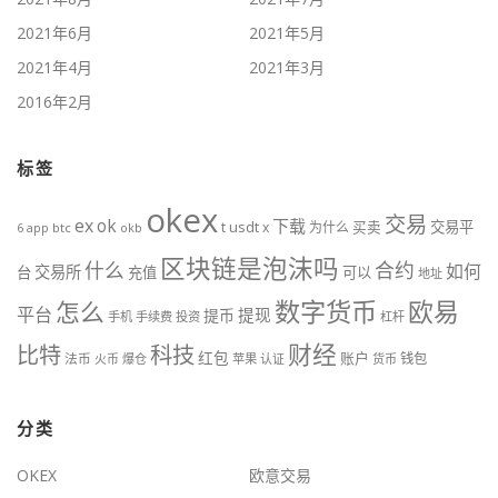
2021年6月
2021年5月
2021年4月
2021年3月
2016年2月
标签
okex
交易
ex
ok
下载
usdt
交易平
t
x
为什么
买卖
6
btc
okb
app
区块链是泡沫吗
什么
合约
如何
交易所
台
充值
可以
地址
数字货币
欧易
怎么
平台
提现
提币
手机
手续费
投资
杠杆
财经
比特
科技
红包
账户
法币
钱包
火币
爆仓
苹果
认证
货币
分类
OKEX
欧意交易